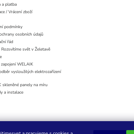
 a platba
ce / Vrácení zboží
ní podmínky
ochrany osobních údajů
ční řád
 Rozsvítíme svět v Želetavě
e
 zapojení WELAIK
dběr vysloužilých elektrozařízení
skleněné panely na míru
dy a instalace
itimesvet a pracujeme s cookies a