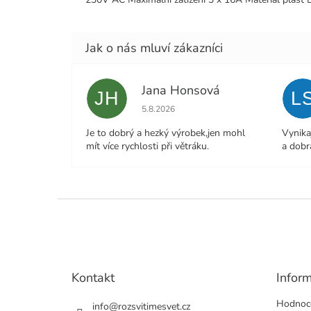
Jana Honsová
JH
L
Hodnocení obchodu je 5 z 5 hvězdiček.
5.8.2026
Je to dobrý a hezký výrobek,jen mohl
Vynika
mít více rychlosti při větráku.
a dobr
Z
á
p
a
t
Kontakt
Infor
í
Hodnoc
info
@
rozsvitimesvet.cz