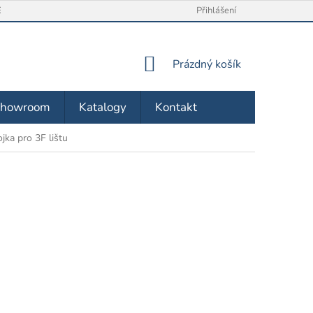
/ VRÁCENÍ ZBOŽÍ
O NÁS
OBCHODNÍ PODMÍNKY
Přihlášení
ZÁSA
NÁKUPNÍ
Prázdný košík
KOŠÍK
Showroom
Katalogy
Kontakt
jka pro 3F lištu