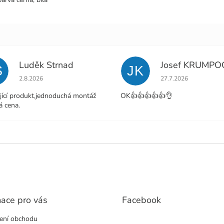
Luděk Strnad
Josef KRUMPO
S
JK
Hodnocení obchodu je 5 z 5 hvězdiček.
Hodnocení obchodu j
2.8.2026
27.7.2026
jící produkt,jednoduchá montáž
OK👍👍👍👍👍👌
á cena.
mace pro vás
Facebook
ení obchodu