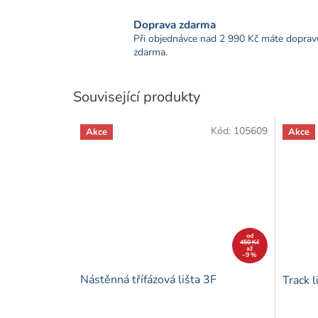
Doprava zdarma
Při objednávce nad 2 990 Kč máte doprav
zdarma.
Související produkty
Kód:
105609
Akce
Akce
od
450 Kč
až
–9 %
Nástěnná třífázová lišta 3F
Track l