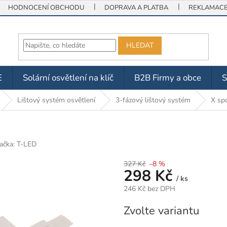
HODNOCENÍ OBCHODU
DOPRAVA A PLATBA
REKLAMACE 
HLEDAT
E
Solární osvětlení na klíč
B2B Firmy a obce
Lištový systém osvětlení
3-fázový lištový systém
X spo
ačka:
T-LED
327 Kč
–8 %
298 Kč
/ ks
246 Kč bez DPH
Měrná
Zvolte variantu
cena: