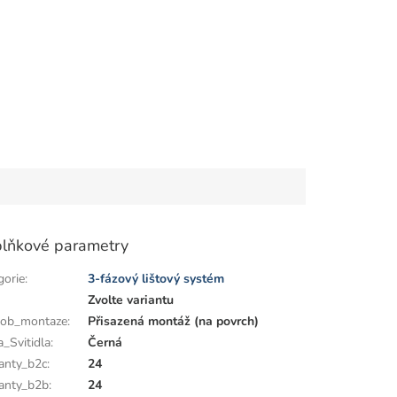
lňkové parametry
gorie
:
3-fázový lištový systém
:
Zvolte variantu
ob_montaze
:
Přisazená montáž (na povrch)
a_Svitidla
:
Černá
anty_b2c
:
24
anty_b2b
:
24