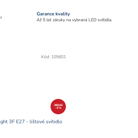
Garance kvality
u
Až 5 let záruky na vybraná LED svítidla.
Kód:
105601
350 Kč
–8 %
ight 3F E27 - lištové svítidlo