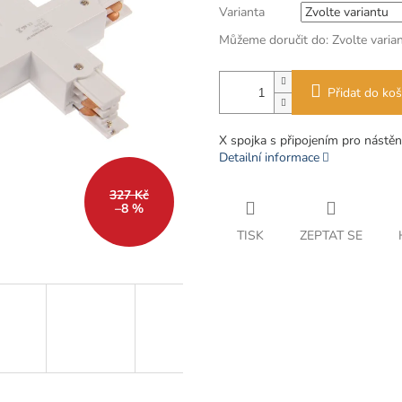
Varianta
Můžeme doručit do:
Zvolte varia
Přidat do koš
X spojka s připojením pro nástě
Detailní informace
327 Kč
–8 %
TISK
ZEPTAT SE