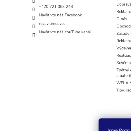
Doprava
+420 721 053 248
Reklama
Navštivte náš Facebook
O nás
rozsvitimesvet
Obchod
Navštivte náš YouTube kanál
Zásady 
Reklama
Výdejna
Realizac
Schéma
Zpětný o
a baterií
WELAIK 
Tipy, ra
Jsme Rozsv