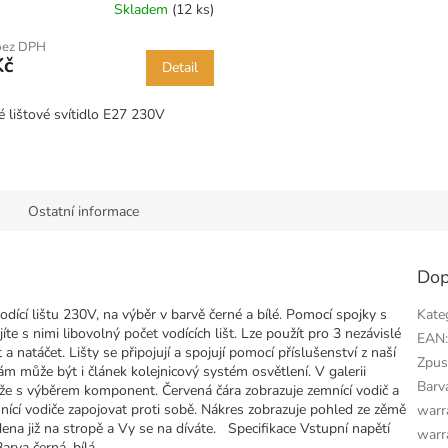
Skladem
(12 ks)
bez DPH
Kč
Detail
é lištové svítidlo E27 230V
Ostatní informace
Dop
dící lištu 230V, na výběr v barvě černé a bílé. Pomocí spojky s
Kate
íte s nimi libovolný počet vodících lišt. Lze použít pro 3 nezávislé
EAN
 a natáčet. Lišty se připojují a spojují pomocí příslušenství z naší
Zpus
 může být i článek kolejnicový systém osvětlení. V galerii
Barv
že s výběrem komponent. Červená čára zobrazuje zemnící vodič a
ící vodiče zapojovat proti sobě. Nákres zobrazuje pohled ze zěmě
warr
ena již na stropě a Vy se na díváte. Specifikace Vstupní napětí
warr
arva černá, bílá