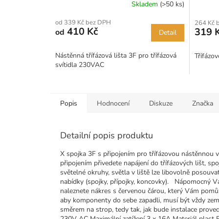
Skladem
(>50 ks)
Průměrné
hodnocení
od 339 Kč bez DPH
264 Kč 
produktu
410 Kč
319 
od
Detail
je
5,0
z
Nástěnná třífázová lišta 3F pro třífázová
Třífázov
5
svítidla 230VAC
hvězdiček.
Popis
Hodnocení
Diskuze
Značka
Detailní popis produktu
X spojka 3F s připojením pro třífázovou nástěnnou vo
připojením přivedete napájení do třífázových lišt, spoj
světelné okruhy, světla v liště lze libovolně posouvat
nabídky (spojky, přípojky, koncovky). Nápomocný Vám
naleznete nákres s červenou čárou, který Vám pomů
aby komponenty do sebe zapadli, musí být vždy zemn
směrem na strop, tedy tak, jak bude instalace proved
230V AC Maximální zatížení 3 x 16A Materiál plast B