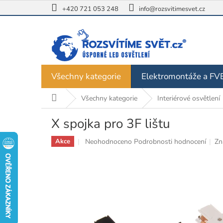
Přejít
+420 721 053 248
info@rozsvitimesvet.cz
na
obsah
Všechny kategorie
Elektromontáže a FV
Domů
Všechny kategorie
Interiérové osvětlení
X spojka pro 3F lištu
Průměrné
Neohodnoceno
Podrobnosti hodnocení
Zn
Akce
hodnocení
produktu
je
0,0
z
5
hvězdiček.