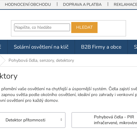
HODNOCENÍ OBCHODU
DOPRAVA A PLATBA
REKLAMACE 
HLEDAT
E
Solární osvětlení na klíč
B2B Firmy a obce
Pohybová čidla, senzory, detektory
ktory
přemění vaše osvětlení na chytřejší a úspornější systém. Čidla zajistí světl
apnou světla podle okolního osvětlení, ideální pro zahrady i venkovní p
tivní osvětlení pro každý domov.
Pohybová čidla - PIR
Detektor přítomnosti
infračervené, mikrovln