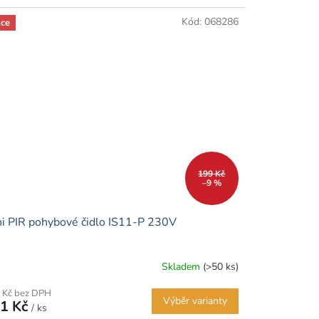
Kód:
068286
ce
199 Kč
–9 %
i PIR pohybové čidlo IS11-P 230V
Skladem
(>50 ks)
 Kč bez DPH
Výběr varianty
1 Kč
/ ks