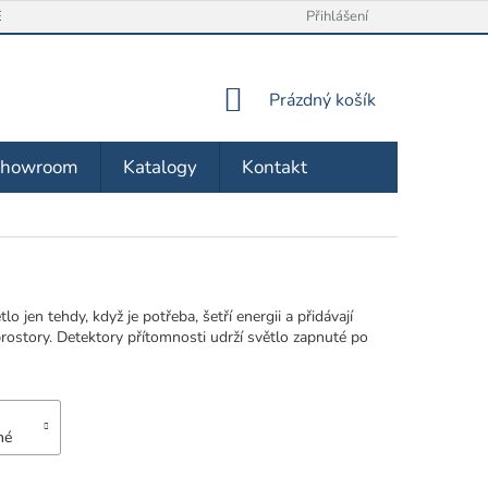
/ VRÁCENÍ ZBOŽÍ
O NÁS
OBCHODNÍ PODMÍNKY
Přihlášení
ZÁSA
NÁKUPNÍ
Prázdný košík
KOŠÍK
Showroom
Katalogy
Kontakt
o jen tehdy, když je potřeba, šetří energii a přidávají
rostory. Detektory přítomnosti udrží světlo zapnuté po
né