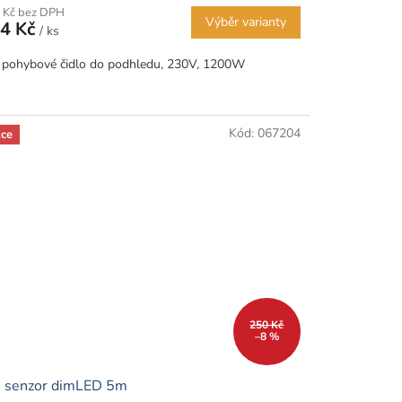
 Kč bez DPH
Výběr varianty
4 Kč
/ ks
 pohybové čidlo do podhledu, 230V, 1200W
Kód:
067204
ce
250 Kč
–8 %
R senzor dimLED 5m