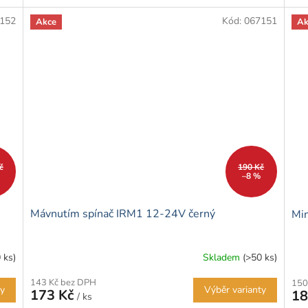
152
Kód:
067151
Akce
Ak
č
190 Kč
–8 %
Mávnutím spínač IRM1 12-24V černý
Min
 ks)
Skladem
(>50 ks)
143 Kč bez DPH
150
ty
Výběr varianty
173 Kč
18
/ ks