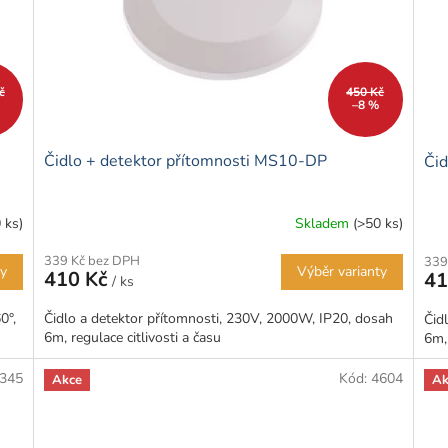
č
450 Kč
–8 %
Čidlo + detektor přítomnosti MS10-DP
Čid
 ks)
Skladem
(>50 ks)
Průměrné
hodnocení
339 Kč bez DPH
339
produktu
ty
Výběr varianty
410 Kč
41
/ ks
je
5,0
0°,
Čidlo a detektor přítomnosti, 230V, 2000W, IP20, dosah
Čid
z
6m, regulace citlivosti a času
6m, 
5
hvězdiček.
345
Kód:
4604
Akce
Ak