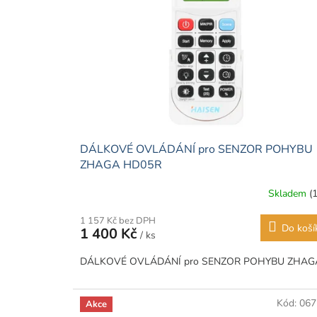
DÁLKOVÉ OVLÁDÁNÍ pro SENZOR POHYBU
ZHAGA HD05R
Skladem
(
1 157 Kč bez DPH
Do koší
1 400 Kč
/ ks
DÁLKOVÉ OVLÁDÁNÍ pro SENZOR POHYBU ZHAG
Kód:
067
Akce