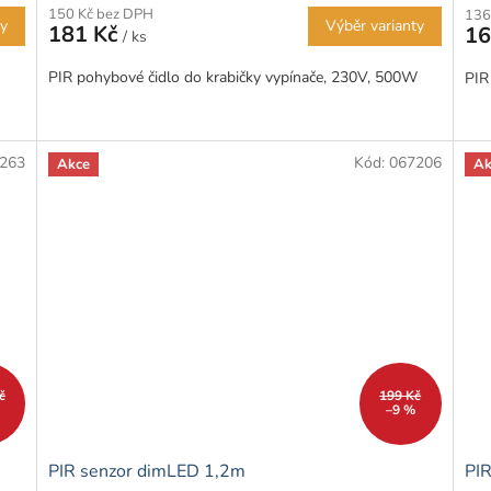
150 Kč bez DPH
136
ty
Výběr varianty
181 Kč
16
/ ks
PIR pohybové čidlo do krabičky vypínače, 230V, 500W
PIR
263
Kód:
067206
Akce
Ak
č
199 Kč
–9 %
PIR senzor dimLED 1,2m
PI