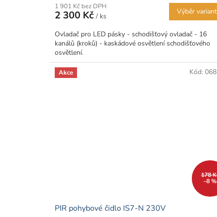
1 901 Kč bez DPH
Výběr varian
2 300 Kč
/ ks
Ovladač pro LED pásky - schodišťový ovladač - 16
kanálů (kroků) - kaskádové osvětlení schodišťového
osvětlení.
Kód:
068
Akce
178 K
–8 %
PIR pohybové čidlo IS7-N 230V