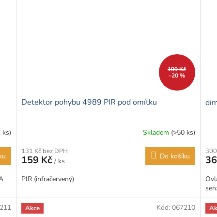
199 Kč
–20 %
Detektor pohybu 4989 PIR pod omítku
dim
1 ks)
Skladem
(>50 ks)
300
131 Kč bez DPH
ku
Do košíku
36
159 Kč
/ ks
Ovl
A
PIR (infračervený)
sen
211
Kód:
067210
Akce
Ak