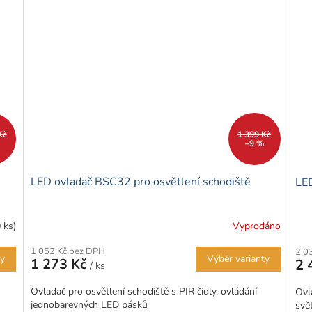
Kč
1 399 Kč
–9 %
LED ovladač BSC32 pro osvětlení schodiště
LED
 ks)
Vyprodáno
1 052 Kč bez DPH
2 0
ty
Výběr varianty
1 273 Kč
2 
/ ks
Ovladač pro osvětlení schodiště s PIR čidly, ovládání
Ovl
jednobarevných LED pásků
svě