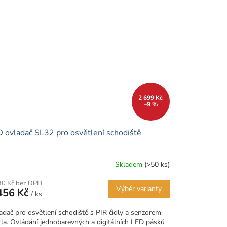
2 699 Kč
–9 %
 ovladač SL32 pro osvětlení schodiště
Skladem
(>50 ks)
30 Kč bez DPH
Výběr varianty
456 Kč
/ ks
adač pro osvětlení schodiště s PIR čidly a senzorem
tla. Ovládání jednobarevných a digitálních LED pásků