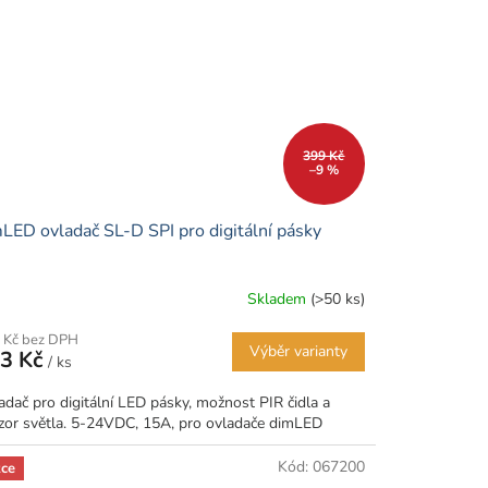
399 Kč
–9 %
LED ovladač SL-D SPI pro digitální pásky
Skladem
(>50 ks)
 Kč bez DPH
Výběr varianty
3 Kč
/ ks
adač pro digitální LED pásky, možnost PIR čidla a
zor světla. 5-24VDC, 15A, pro ovladače dimLED
Kód:
067200
ce