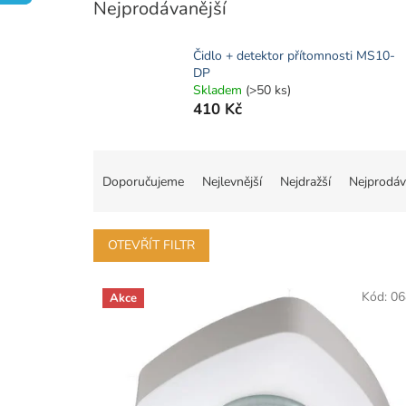
Nejprodávanější
Čidlo + detektor přítomnosti MS10-
DP
Skladem
(>50 ks)
410 Kč
Ř
a
Doporučujeme
Nejlevnější
Nejdražší
Nejprodáv
z
e
n
OTEVŘÍT FILTR
í
p
V
r
Kód:
06
Akce
ý
o
p
d
i
u
s
k
p
t