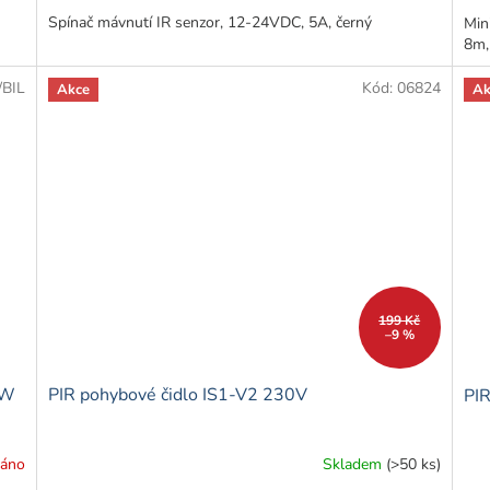
Spínač mávnutí IR senzor, 12-24VDC, 5A, černý
Min
8m, 
/BIL
Kód:
06824
Akce
Ak
199 Kč
–9 %
0W
PIR pohybové čidlo IS1-V2 230V
PIR
dáno
Skladem
(>50 ks)