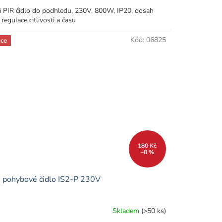
i PIR čidlo do podhledu, 230V, 800W, IP20, dosah
regulace citlivosti a času
Kód:
06825
ce
180 Kč
–8 %
 pohybové čidlo IS2-P 230V
Skladem
(>50 ks)