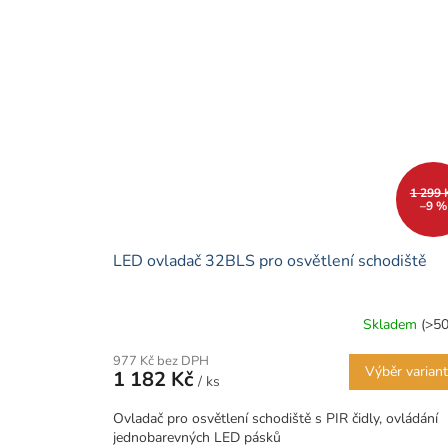
1 299 
–9 %
LED ovladač 32BLS pro osvětlení schodiště
Skladem
(>50
977 Kč bez DPH
Výběr varian
1 182 Kč
/ ks
Ovladač pro osvětlení schodiště s PIR čidly, ovládání
jednobarevných LED pásků