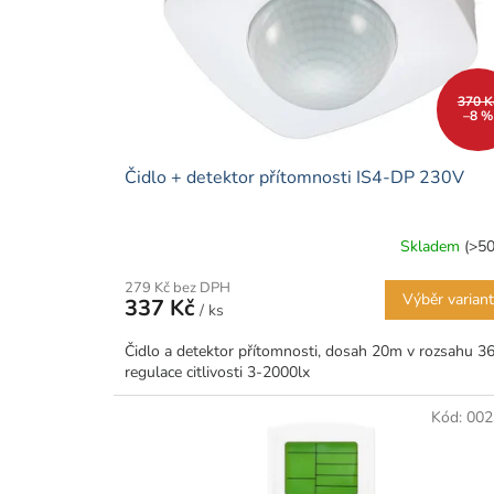
r
ů
o
d
u
k
370 K
–8 %
t
ů
Čidlo + detektor přítomnosti IS4-DP 230V
Skladem
(>50
279 Kč bez DPH
Výběr varian
337 Kč
/ ks
Čidlo a detektor přítomnosti, dosah 20m v rozsahu 36
regulace citlivosti 3-2000lx
Kód:
002