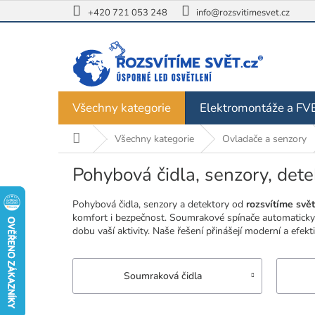
Přejít
+420 721 053 248
info@rozsvitimesvet.cz
na
obsah
Všechny kategorie
Elektromontáže a FV
Domů
Všechny kategorie
Ovladače a senzory
Pohybová čidla, senzory, dete
Pohybová čidla, senzory a detektory od
rozsvítíme svět
komfort i bezpečnost. Soumrakové spínače automaticky z
dobu vaší aktivity. Naše řešení přinášejí moderní a efek
Soumraková čidla