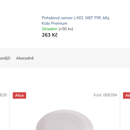
Pohybový senzor LX01 160° PIR, bílý,
Kobi Premium
Skladem
(>50 ks)
263 Kč
anější
Abecedně
828
Kód:
068284
Akce
Ak