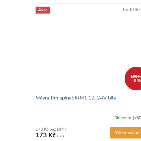
Kód:
067
Akce
190 K
–8 %
Mávnutím spínač IRM1 12-24V bílý
Skladem
(>50
143 Kč bez DPH
Výběr varian
173 Kč
/ ks