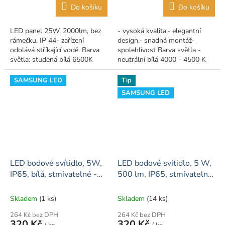
Do košíku
Do košíku
LED panel 25W, 2000lm, bez
- vysoká kvalita,- elegantní
rámečku. IP 44- zařízení
design,- snadná montáž-
odolává stříkající vodě. Barva
spolehlivost Barva světla -
světla: studená bílá 6500K
neutrální bílá 4000 - 4500 K
SAMSUNG LED
Tip
SAMSUNG LED
LED bodové svítidlo, 5W,
LED bodové svítidlo, 5 W,
IP65, bílá, stmívatelné -
500 lm, IP65, stmívatelné,
požární odolnost
Chrom - požární odolnost
Skladem
(1 ks)
Skladem
(14 ks)
264 Kč bez DPH
264 Kč bez DPH
320 Kč
320 Kč