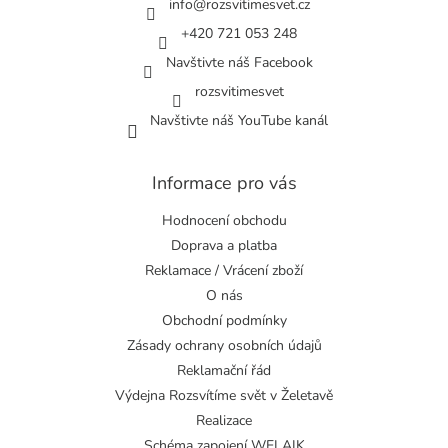
í
info
@
rozsvitimesvet.cz
+420 721 053 248
Navštivte náš Facebook
rozsvitimesvet
Navštivte náš YouTube kanál
Informace pro vás
Hodnocení obchodu
Doprava a platba
Reklamace / Vrácení zboží
O nás
Obchodní podmínky
Zásady ochrany osobních údajů
Reklamační řád
Výdejna Rozsvítíme svět v Želetavě
Realizace
Schéma zapojení WELAIK