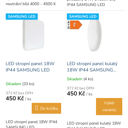
neutrální bílá 4000 - 4500 K
IP44 SAMSUNG LED
SAMSUNG LED
SAMSUNG LED
LED stropní panel 18W
LED stropní panel kulatý
IP44 SAMSUNG LED
18W IP44 SAMSUNG
LED
Skladem
(4 ks)
Průměrné
Skladem
(33 ks)
hodnocení
372 Kč bez DPH
produktu
450 Kč
372 Kč bez DPH
/ ks
je
450 Kč
/ ks
5,0
Výběr
z
Do košíku
varianty
5
hvězdiček.
LED stropní panel 18W IP44
LED stropní panel kulatý 18W
SAMSUNG LED