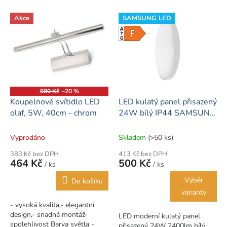
o
V
d
Akce
SAMSUNG LED
ý
u
p
k
i
t
s
ů
p
r
o
580 Kč
–20 %
d
Koupelnové svítidlo LED
LED kulatý panel přisazený
u
olaf, 5W, 40cm - chrom
24W bílý IP44 SAMSUNG
k
LED
t
Vyprodáno
Skladem
(>50 ks)
ů
383 Kč bez DPH
413 Kč bez DPH
464 Kč
500 Kč
/ ks
/ ks
Výběr
Do košíku
varianty
- vysoká kvalita,- elegantní
design,- snadná montáž-
LED moderní kulatý panel
spolehlivost Barva světla -
přisazený 24W 2400lm bílý