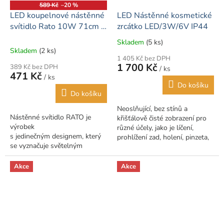
589 Kč
–20 %
LED koupelnové nástěnné
LED Nástěnné kosmetické
svítidlo Rato 10W 71cm -
zrcátko LED/3W/6V IP44
černá - neutrální bílá
Skladem
(5 ks)
Průměrné
(4500K)
Skladem
(2 ks)
hodnocení
1 405 Kč bez DPH
produktu
1 700 Kč
389 Kč bez DPH
/ ks
je
471 Kč
/ ks
5,0
Do košíku
z
Do košíku
5
Neoslňující, bez stínů a
hvězdiček.
Nástěnné svítidlo RATO je
křišťálově čisté zobrazení pro
výrobek
různé účely, jako je líčení,
s jedinečným designem, který
prohlížení zad, holení, pinzeta,
se vyznačuje světelným
nasazení kontaktních čoček
zdrojem nasměrovaným na
atd.Vhodné pro použití v...
montážní plochu.
Akce
Akce