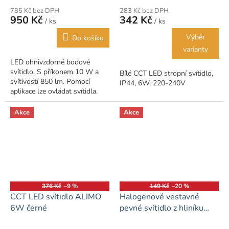
785 Kč bez DPH
283 Kč bez DPH
950 Kč
342 Kč
/ ks
/ ks
Výběr
Do košíku
varianty
LED ohnivzdorné bodové
svítidlo. S příkonem 10 W a
Bílé CCT LED stropní svítidlo,
svítivostí 850 lm. Pomocí
IP44, 6W, 220-240V
aplikace lze ovládat svítidla.
Účinná akustická instalace a
ochrana proti úniku vzduchu,...
Akce
Akce
376 Kč
–9 %
149 Kč
–20 %
CCT LED svítidlo ALIMO
Halogenové vestavné
6W černé
pevné svítidlo z hliníku
IP54 LED AQUA MINI -