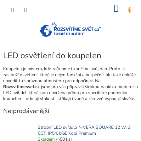
Přejít
NÁKU
na
obsah
KOŠÍK
LED osvětlení do koupelen
Koupelna je místem, kde začínáme i končíme svůj den. Proto si
zaslouží osvětlení, které je nejen funkční a bezpečné, ale také dokáže
navodit tu správnou atmosféru pro odpočinek. Na
Rozsvitimesvet.cz
jsme pro vás připravili širokou nabídku moderních
LED svítidel, která jsou navržena přímo pro specifické podmínky
koupelen – odolají vlhkosti, stříkající vodě a zároveň vypadají skvěle.
Nejprodávanější
Stropní LED svítidlo NIVERA SQUARE 12 W, 3
CCT, IP54, bílé, Kobi Premium
Skladem
(>50 ks)