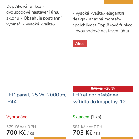
Doplňková funkce -
dvoubodové nastavení úhlu
- vysoká kvalita,- elegantní
sklonu - Obsahuje postranní
design,- snadná montáž,-
vypínač. - vysoká kvalita,-
spolehlivost Doplňkové funkce
elegantní design,- snadná
- dvoubodové nastavení úhlu
montáž,- spolehlivost Barva
sklonu, osvětlení obličeje,
světla -...
spínač. Barva světla - studená
Akce
bílá...
879 Kč
–20 %
LED panel, 25 W, 2000lm,
LED elinor nástěnné
IP44
svítidlo do koupelny, 12
W, 52 cm, neutrální bílá -
chrom
Vyprodáno
Skladem
(1 ks)
579 Kč bez DPH
581 Kč bez DPH
700 Kč
703 Kč
/ ks
/ ks