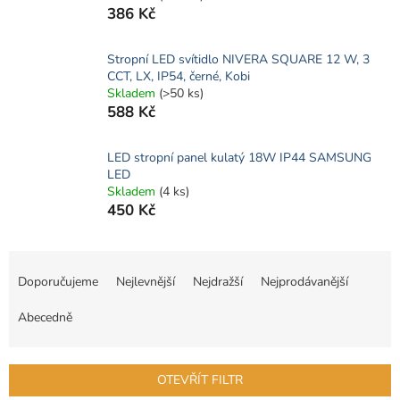
386 Kč
Stropní LED svítidlo NIVERA SQUARE 12 W, 3
CCT, LX, IP54, černé, Kobi
Skladem
(>50 ks)
588 Kč
LED stropní panel kulatý 18W IP44 SAMSUNG
LED
Skladem
(4 ks)
450 Kč
Ř
a
Doporučujeme
Nejlevnější
Nejdražší
Nejprodávanější
z
e
Abecedně
n
í
p
OTEVŘÍT FILTR
r