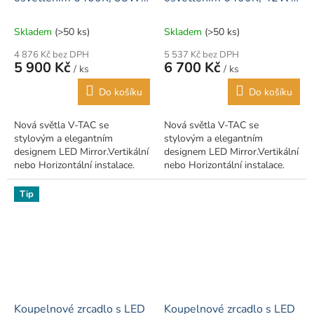
nezamlžující, 700x500mm
nezamlžující, 800x600mm
Skladem
(>50 ks)
Skladem
(>50 ks)
4 876 Kč bez DPH
5 537 Kč bez DPH
5 900 Kč
6 700 Kč
/ ks
/ ks
Do košíku
Do košíku
Nová světla V-TAC se
Nová světla V-TAC se
stylovým a elegantním
stylovým a elegantním
designem LED Mirror.Vertikální
designem LED Mirror.Vertikální
nebo Horizontální instalace.
nebo Horizontální instalace.
Tip
Koupelnové zrcadlo s LED
Koupelnové zrcadlo s LED