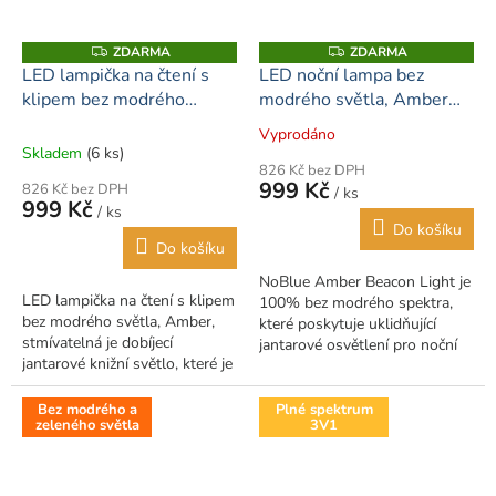
ZDARMA
ZDARMA
Z
Z
D
D
LED lampička na čtení s
LED noční lampa bez
A
A
klipem bez modrého
modrého světla, Amber
R
R
M
M
světla, Amber,
light dobíjecí
A
A
Vyprodáno
Průměrné
stmívatelná
Skladem
(6 ks)
hodnocení
826 Kč bez DPH
produktu
999 Kč
826 Kč bez DPH
/ ks
je
999 Kč
/ ks
1,0
Do košíku
z
Do košíku
5
NoBlue Amber Beacon Light je
hvězdiček.
LED lampička na čtení s klipem
100% bez modrého spektra,
bez modrého světla, Amber,
které poskytuje uklidňující
stmívatelná je dobíjecí
jantarové osvětlení pro noční
jantarové knižní světlo, které je
použití. Se svými dvěma
100% bez modrého světla. Je
nastaveními jasu a USB
navržena tak, aby se
dobíjecím...
Bez modrého a
Plné spektrum
zeleného světla
3V1
perfektně...