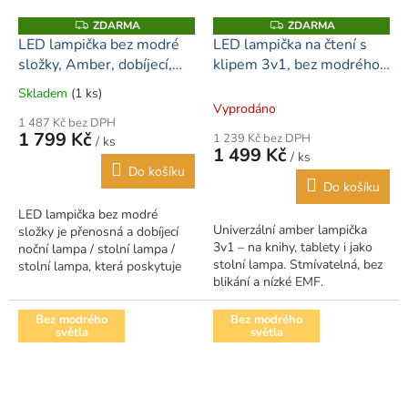
ZDARMA
ZDARMA
Z
Z
D
D
LED lampička bez modré
LED lampička na čtení s
A
A
složky, Amber, dobíjecí,
klipem 3v1, bez modrého
R
R
M
M
stmívatelná
světla
A
A
Skladem
(1 ks)
Průměrné
Vyprodáno
hodnocení
1 487 Kč bez DPH
produktu
1 799 Kč
1 239 Kč bez DPH
/ ks
je
1 499 Kč
/ ks
5,0
Do košíku
z
Do košíku
5
LED lampička bez modré
hvězdiček.
Univerzální amber lampička
složky je přenosná a dobíjecí
3v1 – na knihy, tablety i jako
noční lampa / stolní lampa /
stolní lampa. Stmívatelná, bez
stolní lampa, která poskytuje
blikání a nízké EMF.
teplé a relaxační osvětlení,
které je 100% bez modrého
světla a...
Bez modrého
Bez modrého
světla
světla