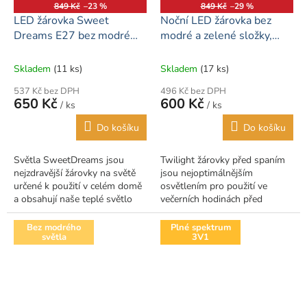
D
D
849 Kč
–23 %
849 Kč
–29 %
A
A
LED žárovka Sweet
Noční LED žárovka bez
R
R
M
M
Dreams E27 bez modré
modré a zelené složky,
A
A
složky
E27, pro lepší spánek
Skladem
(11 ks)
Skladem
(17 ks)
537 Kč bez DPH
496 Kč bez DPH
650 Kč
600 Kč
/ ks
/ ks
Do košíku
Do košíku
Světla SweetDreams jsou
Twilight žárovky před spaním
nejzdravější žárovky na světě
jsou nejoptimálnějším
určené k použití v celém domě
osvětlením pro použití ve
a obsahují naše teplé světlo
večerních hodinách před
jantarového spektra. Zaručená
spaním a během noci. Díky
100% absence modrého
našemu relaxačnímu spektru
Bez modrého
Plné spektrum
světla
3V1
světla,...
červeného světla, které...