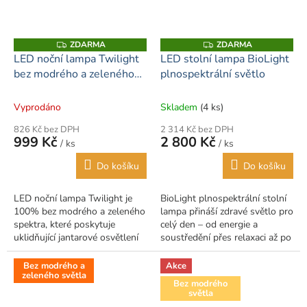
ZDARMA
ZDARMA
Z
Z
D
D
LED noční lampa Twilight
LED stolní lampa BioLight
A
A
bez modrého a zeleného
plnospektrální světlo
R
R
M
M
světla, dobíjecí
A
A
Vyprodáno
Skladem
(4 ks)
826 Kč bez DPH
2 314 Kč bez DPH
999 Kč
2 800 Kč
/ ks
/ ks
Do košíku
Do košíku
LED noční lampa Twilight je
BioLight plnospektrální stolní
100% bez modrého a zeleného
lampa přináší zdravé světlo pro
spektra, které poskytuje
celý den – od energie a
uklidňující jantarové osvětlení
soustředění přes relaxaci až po
pro noční použití. Se svými
klidný spánek. Nabízí denní
dvěma nastaveními jasu a
režim s přirozeným slunečním...
Bez modrého a
Akce
zeleného světla
USB...
Bez modrého
světla