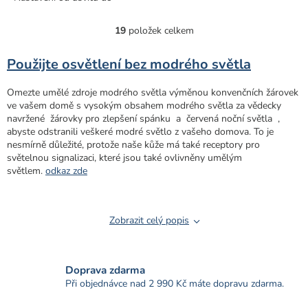
soumraku První celospektrální
žárovka na světě ze dne do...
19
položek celkem
O
v
l
Použijte osvětlení bez modrého světla
á
d
Omezte umělé zdroje modrého světla výměnou konvenčních žárovek
a
ve vašem domě s vysokým obsahem modrého světla za vědecky
c
navržené
žárovky pro zlepšení spánku
a
červená noční světla
,
í
abyste odstranili veškeré modré světlo z vašeho domova. To je
p
nesmírně důležité, protože naše kůže má také receptory pro
r
světelnou signalizaci, které jsou také ovlivněny umělým
v
světlem.
odkaz zde
k
y
v
ý
Zobrazit celý popis
p
i
s
u
Doprava zdarma
Při objednávce nad 2 990 Kč máte dopravu zdarma.