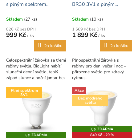
u
M
s plným spektrem
BR30 3V1 s plným
R
A
M
k
BioLight™ E27
spektrem BioLight
A
t
Skladem
(27 ks)
Skladem
(10 ks)
ů
826 Kč bez DPH
1 569 Kč bez DPH
999 Kč
1 899 Kč
/ ks
/ ks
Do košíku
Do košíku
Celospektrální žárovka se třemi
Plnospektrální žárovka s
režimy světla. BioLight nabízí
režimy pro den, večer i noc –
sluneční denní světlo, teplý
přirozené světlo pro zdravý
západ slunce a noční jantar bez
rytmus.
modrého spektra. Ideální pro
energii přes den a...
Plné spektrum
Akce
3V1
Bez modrého
světla
ZDARMA
Z
D
ZDARMA
849 Kč
–29 %
Z
A