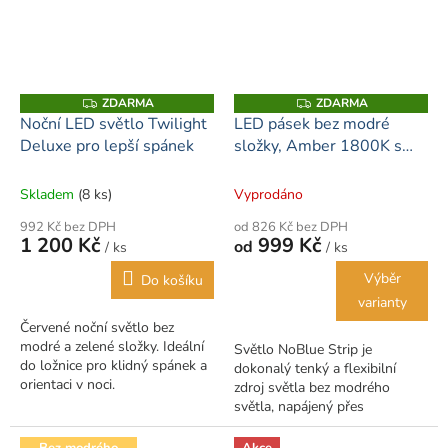
ZDARMA
ZDARMA
Z
Z
D
D
Noční LED světlo Twilight
LED pásek bez modré
A
A
Deluxe pro lepší spánek
složky, Amber 1800K s
R
R
M
M
ovládáním, USB
A
A
Skladem
(8 ks)
Vyprodáno
992 Kč bez DPH
od 826 Kč bez DPH
1 200 Kč
999 Kč
od
/ ks
/ ks
Výběr
Do košíku
varianty
Červené noční světlo bez
modré a zelené složky. Ideální
Světlo NoBlue Strip je
do ložnice pro klidný spánek a
dokonalý tenký a flexibilní
orientaci v noci.
zdroj světla bez modrého
světla, napájený přes
standardní USB port a
dostupný v několika délkách.