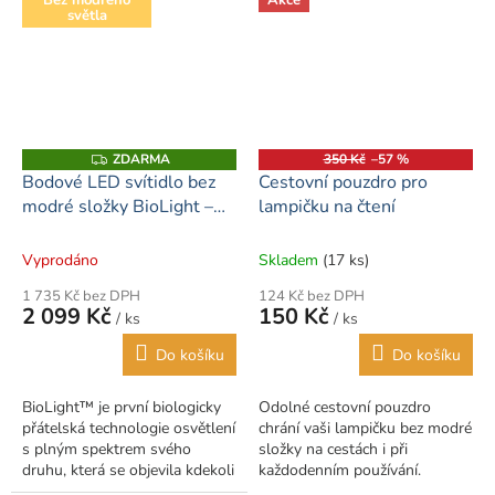
Bez modrého
Akce
světla
Nastavitelný ovladač jasu...
ZDARMA
350 Kč
–57 %
Z
D
Bodové LED svítidlo bez
Cestovní pouzdro pro
A
modré složky BioLight –
lampičku na čtení
R
M
celospektrální světlo
A
Vyprodáno
Skladem
(17 ks)
1 735 Kč bez DPH
124 Kč bez DPH
2 099 Kč
150 Kč
/ ks
/ ks
Do košíku
Do košíku
BioLight™ je první biologicky
Odolné cestovní pouzdro
přátelská technologie osvětlení
chrání vaši lampičku bez modré
s plným spektrem svého
složky na cestách i při
druhu, která se objevila kdekoli
každodenním používání.
na světě. Je to nejpokročilejší