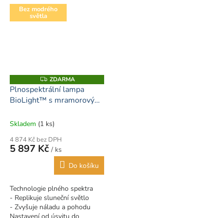
technologie, jakou kdy...
Bez modrého
světla
ZDARMA
Z
D
Plnospektrální lampa
A
BioLight™ s mramorovým
R
M
podstavcem
A
Skladem
(1 ks)
4 874 Kč bez DPH
5 897 Kč
/ ks
Do košíku
Technologie plného spektra
- Replikuje sluneční světlo
- Zvyšuje náladu a pohodu
Nastavení od úsvitu do