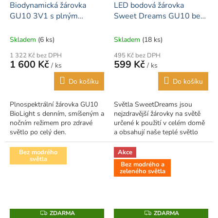
D
Biodynamická žárovka
LED bodová žárovka
R
A
M
GU10 3V1 s plným
Sweet Dreams GU10 bez
R
A
M
spektrem BioLight
modré složky
A
Skladem
(6 ks)
Skladem
(18 ks)
1 322 Kč bez DPH
495 Kč bez DPH
1 600 Kč
599 Kč
/ ks
/ ks
Do košíku
Do košíku
Plnospektrální žárovka GU10
Světla SweetDreams jsou
BioLight s denním, smíšeným a
nejzdravější žárovky na světě
nočním režimem pro zdravé
určené k použití v celém domě
světlo po celý den.
a obsahují naše teplé světlo
jantarového spektra. Zaručená
100% absence modrého
Bez modrého
Akce
světla
světla,...
Bez modrého a
zeleného světla
ZDARMA
ZDARMA
Z
Z