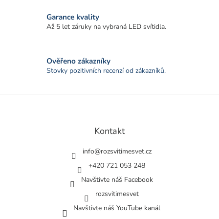
Garance kvality
Až 5 let záruky na vybraná LED svítidla.
Ověřeno zákazníky
Stovky pozitivních recenzí od zákazníků.
Z
á
p
a
Kontakt
t
í
info
@
rozsvitimesvet.cz
+420 721 053 248
Navštivte náš Facebook
rozsvitimesvet
Navštivte náš YouTube kanál