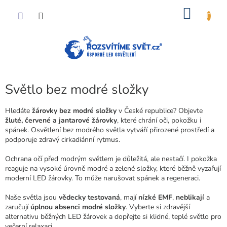
Přejít
NÁKU
na
obsah
KOŠÍK
Světlo bez modré složky
Hledáte
žárovky bez modré složky
v České republice? Objevte
žluté, červené a jantarové žárovky
, které chrání oči, pokožku i
spánek. Osvětlení bez modrého světla vytváří přirozené prostředí a
podporuje zdravý cirkadiánní rytmus.
Ochrana očí před modrým světlem je důležitá, ale nestačí. I pokožka
reaguje na vysoké úrovně modré a zelené složky, které běžně vyzařují
moderní LED žárovky. To může narušovat spánek a regeneraci.
Naše světla jsou
vědecky testovaná
, mají
nízké EMF
,
neblikají
a
zaručují
úplnou absenci modré složky
. Vyberte si zdravější
alternativu běžných LED žárovek a dopřejte si klidné, teplé světlo pro
večerní relaxaci.