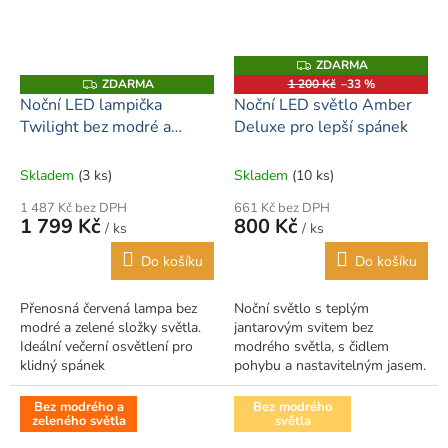
ZDARMA
Z
D
ZDARMA
1 200 Kč
–33 %
Z
A
D
Noční LED lampička
Noční LED světlo Amber
R
A
M
Twilight bez modré a
Deluxe pro lepší spánek
R
A
M
zelené složky
A
Skladem
(3 ks)
Skladem
(10 ks)
1 487 Kč bez DPH
661 Kč bez DPH
1 799 Kč
800 Kč
/ ks
/ ks
Do košíku
Do košíku
Přenosná červená lampa bez
Noční světlo s teplým
modré a zelené složky světla.
jantarovým svitem bez
Ideální večerní osvětlení pro
modrého světla, s čidlem
klidný spánek
pohybu a nastavitelným jasem.
Bez modrého a
Bez modrého
zeleného světla
světla