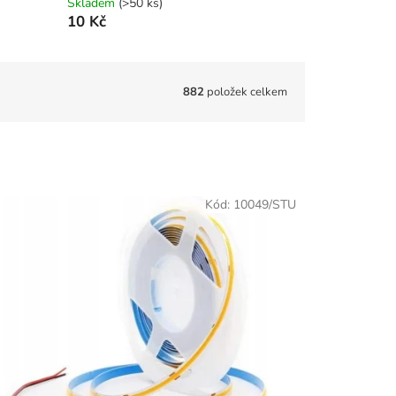
Skladem
(>50 ks)
10 Kč
882
položek celkem
Kód:
10049/STU