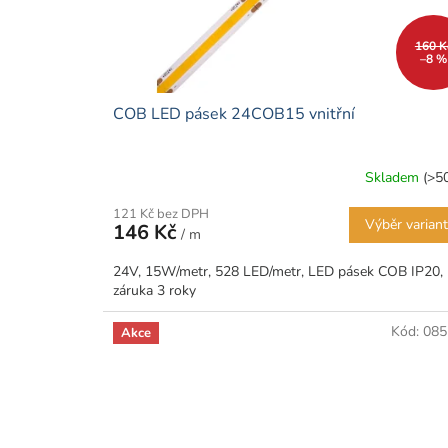
160 K
–8 %
COB LED pásek 24COB15 vnitřní
Skladem
(>5
121 Kč bez DPH
Výběr varian
146 Kč
/ m
24V, 15W/metr, 528 LED/metr, LED pásek COB IP20,
záruka 3 roky
Kód:
085
Akce