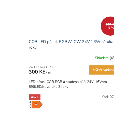
330 K
–9 %
COB LED pásek RGBW-CW 24V 16W záruka
roky
Skladem
(4
248 Kč bez DPH
Výběr varian
300 Kč
/ m
LED pásek COB RGB a studená bílá, 24V, 16W/m,
896LED/m, záruka 3 roky
Kód:
07
Akce