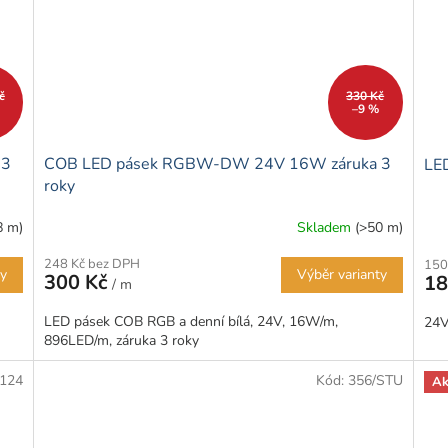
č
330 Kč
–9 %
 3
COB LED pásek RGBW-DW 24V 16W záruka 3
LE
roky
8 m)
Skladem
(>50 m)
248 Kč bez DPH
150
ty
Výběr varianty
300 Kč
18
/ m
LED pásek COB RGB a denní bílá, 24V, 16W/m,
24V
896LED/m, záruka 3 roky
124
Kód:
356/STU
Ak