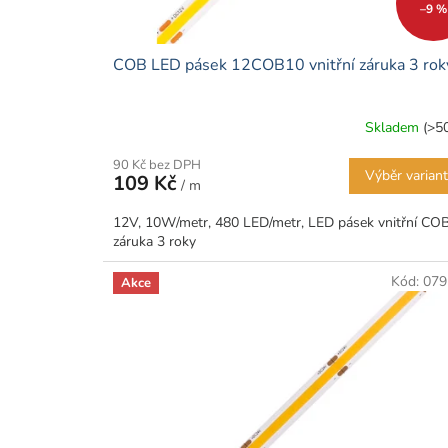
–9 %
t
ů
COB LED pásek 12COB10 vnitřní záruka 3 rok
Skladem
(>5
90 Kč bez DPH
Výběr varian
109 Kč
/ m
12V, 10W/metr, 480 LED/metr, LED pásek vnitřní COB
záruka 3 roky
Kód:
079
Akce