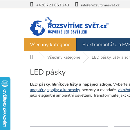
Přejít
+420 721 053 248
info@rozsvitimesvet.cz
na
obsah
Všechny kategorie
Elektromontáže a FV
Domů
Všechny kategorie
LED pásky, lišty a zdr
LED pásky
LED pásky, hliníkové lišty a napájecí zdroje.
Vyberte s
adaptéry
,
spojky a koncovky
, senzory a ovladače,
záložní
jako elegantní ambientní osvětlení. Transformujte jakýkol