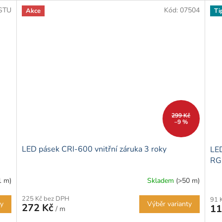
STU
Kód:
07504
Akce
Ti
299 Kč
–9 %
LED pásek CRI-600 vnitřní záruka 3 roky
LED
R
1 m)
Skladem
(>50 m)
225 Kč bez DPH
91 
ty
Výběr varianty
272 Kč
11
/ m