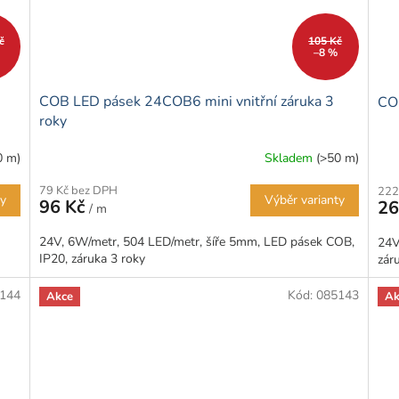
č
105 Kč
–8 %
COB LED pásek 24COB6 mini vnitřní záruka 3
COB
roky
0 m)
Skladem
(>50 m)
79 Kč bez DPH
222
ty
Výběr varianty
96 Kč
26
/ m
24V, 6W/metr, 504 LED/metr, šíře 5mm, LED pásek COB,
24V
IP20, záruka 3 roky
zár
144
Kód:
085143
Akce
Ak