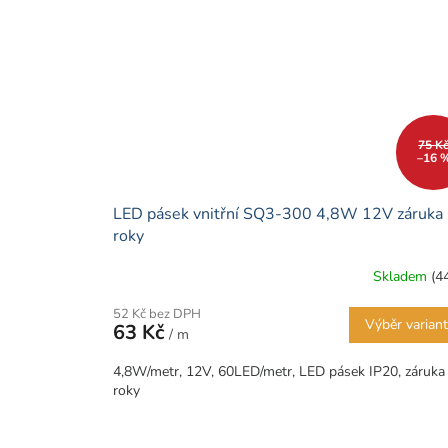
75 K
–16 
LED pásek vnitřní SQ3-300 4,8W 12V záruka
roky
Skladem
(4
52 Kč bez DPH
Výběr varian
63 Kč
/ m
4,8W/metr, 12V, 60LED/metr, LED pásek IP20, záruka
roky