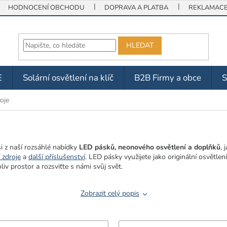
HODNOCENÍ OBCHODU
DOPRAVA A PLATBA
REKLAMACE 
HLEDAT
E
Solární osvětlení na klíč
B2B Firmy a obce
oje
i z naší rozsáhlé nabídky
LED pásků, neonového osvětlení a doplňků
, 
 zdroje
a
další příslušenství
. LED pásky využijete jako originální osvětlení
iv prostor a rozsviťte s námi svůj svět.
Zobrazit celý popis