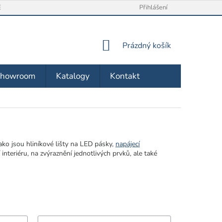
/ VRÁCENÍ ZBOŽÍ
O NÁS
OBCHODNÍ PODMÍNKY
Přihlášení
ZÁSA
NÁKUPNÍ
Prázdný košík
KOŠÍK
Showroom
Katalogy
Kontakt
jako jsou hliníkové lišty na LED pásky,
napájecí
 interiéru, na zvýraznění jednotlivých prvků, ale také