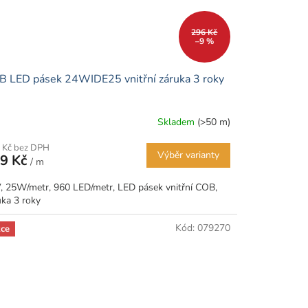
296 Kč
–9 %
 LED pásek 24WIDE25 vnitřní záruka 3 roky
Skladem
(>50 m)
 Kč bez DPH
Výběr varianty
9 Kč
/ m
, 25W/metr, 960 LED/metr, LED pásek vnitřní COB,
uka 3 roky
Kód:
079270
ce