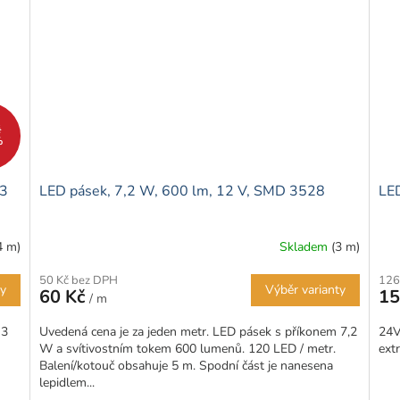
č
%
 3
LED pásek, 7,2 W, 600 lm, 12 V, SMD 3528
LED
4 m)
Skladem
(3 m)
50 Kč bez DPH
126
ty
Výběr varianty
60 Kč
15
/ m
 3
Uvedená cena je za jeden metr. LED pásek s příkonem 7,2
24V
W a svítivostním tokem 600 lumenů. 120 LED / metr.
ext
Balení/kotouč obsahuje 5 m. Spodní část je nanesena
lepidlem...