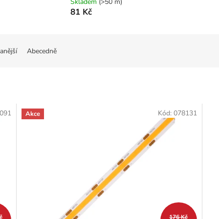
Skladem
(>50 m)
81 Kč
anější
Abecedně
091
Kód:
078131
Akce
č
176 Kč