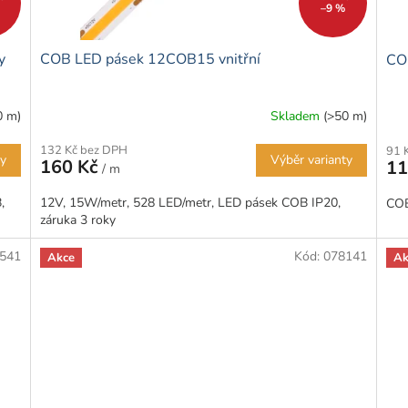
–9 %
y
COB LED pásek 12COB15 vnitřní
CO
0 m)
Skladem
(>50 m)
132 Kč bez DPH
91 
ty
Výběr varianty
160 Kč
11
/ m
,
12V, 15W/metr, 528 LED/metr, LED pásek COB IP20,
COB
záruka 3 roky
541
Kód:
078141
Akce
Ak