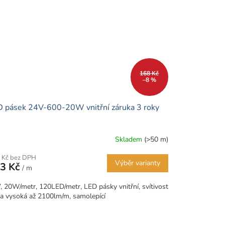
168 Kč
–8 %
 pásek 24V-600-20W vnitřní záruka 3 roky
Skladem
(>50 m)
 Kč bez DPH
Výběr varianty
3 Kč
/ m
, 20W/metr, 120LED/metr, LED pásky vnitřní, svítivost
ra vysoká až 2100lm/m, samolepící