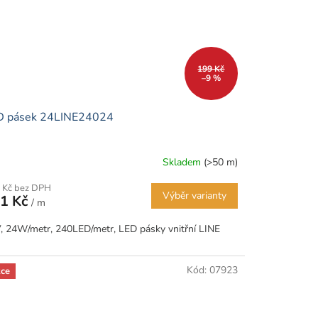
199 Kč
–9 %
D pásek 24LINE24024
Skladem
(>50 m)
 Kč bez DPH
Výběr varianty
1 Kč
/ m
, 24W/metr, 240LED/metr, LED pásky vnitřní LINE
Kód:
07923
ce