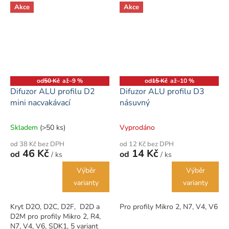
Akce
Akce
od
50 Kč
až
–9 %
od
15 Kč
až
–10 %
Difuzor ALU profilu D2
Difuzor ALU profilu D3
mini nacvakávací
násuvný
Skladem
(>50 ks)
Vyprodáno
od 38 Kč bez DPH
od 12 Kč bez DPH
46 Kč
14 Kč
od
od
/ ks
/ ks
Výběr
Výběr
varianty
varianty
Kryt D2O, D2C, D2F, D2D a
Pro profily Mikro 2, N7, V4, V6
D2M pro profily Mikro 2, R4,
N7, V4, V6, SDK1, 5 variant