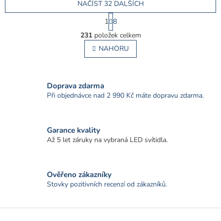
NAČÍST 32 DALŠÍCH
S
1
8
t
O
r
231
položek celkem
v
á
l
NAHORU
n
á
k
o
d
v
a
á
c
Doprava zdarma
n
í
Při objednávce nad 2 990 Kč máte dopravu zdarma.
í
p
r
v
Garance kvality
k
Až 5 let záruky na vybraná LED svítidla.
y
v
ý
p
Ověřeno zákazníky
i
Stovky pozitivních recenzí od zákazníků.
s
u
Z