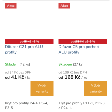
Akce
Akce
od
45 Kč
–8 %
od
185 Kč
až
–9 %
Difuzor C21 pro ALU
Difuzor C5 pro pochozí
profily
ALU profily
Skladem
(42 ks)
Skladem
(27 ks)
od 34 Kč bez DPH
od 139 Kč bez DPH
41 Kč
168 Kč
od
od
/ ks
/ ks
Výběr
Výběr
varianty
varianty
Kryt pro profily P4-4, P6-4,
Kryt pro profily P11-1, P11-3
P3-5
a P24-1.