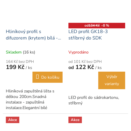
od
134 Kč
–8 %
Hliníkový profil s
LED profil GK18-3
difuzorem (krytem) bílá -
stříbrný do SDK
200cm
Skladem
(16 ks)
Vyprodáno
164 Kč bez DPH
od 101 Kč bez DPH
199 Kč
122 Kč
od
/ ks
/ ks
Výběr
Do košíku
varianty
Hliníková zapuštěná lišta s
délkou 200cm.Snadná
LED profil do sádrokartonu,
instalace - zapuštěná
stříbrný
instalace.Elegantní bílé
provedení.
Akce
Akce