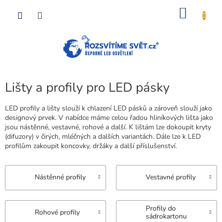
Přejít
NÁKU
na
obsah
KOŠÍK
Lišty a profily pro LED pásky
LED profily a lišty slouží k chlazení LED pásků a zároveň slouží jako
designový prvek. V nabídce máme celou řadou hliníkových lišta jako
jsou nástěnné, vestavné, rohové a další. K lištám lze dokoupit kryty
(difuzory) v čirých, mléčných a dalších variantách. Dále lze k LED
profilům zakoupit koncovky, držáky a další příslušenství.
Nástěnné profily
Vestavné profily
Profily do
Rohové profily
sádrokartonu