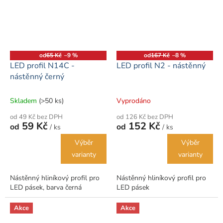
od
65 Kč
–9 %
od
167 Kč
–8 %
LED profil N14C -
LED profil N2 - nástěnný
nástěnný černý
Skladem
(>50 ks)
Vyprodáno
od 49 Kč bez DPH
od 126 Kč bez DPH
59 Kč
152 Kč
od
od
/ ks
/ ks
Výběr
Výběr
varianty
varianty
Nástěnný hliníkový profil pro
Nástěnný hliníkový profil pro
LED pásek, barva černá
LED pásek
Akce
Akce