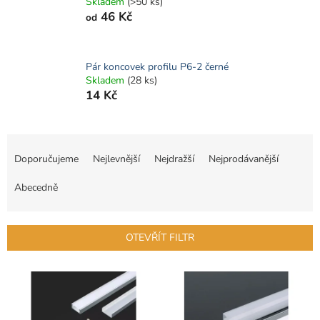
Skladem
(>50 ks)
46 Kč
od
Pár koncovek profilu P6-2 černé
Skladem
(28 ks)
14 Kč
Ř
a
Doporučujeme
Nejlevnější
Nejdražší
Nejprodávanější
z
e
Abecedně
n
í
p
OTEVŘÍT FILTR
r
o
V
d
ý
u
p
k
i