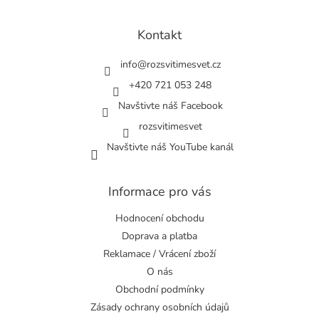
á
p
a
Kontakt
t
í
info
@
rozsvitimesvet.cz
+420 721 053 248
Navštivte náš Facebook
rozsvitimesvet
Navštivte náš YouTube kanál
Informace pro vás
Hodnocení obchodu
Doprava a platba
Reklamace / Vrácení zboží
O nás
Obchodní podmínky
Zásady ochrany osobních údajů