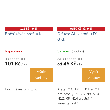
111 Kč
–9 %
od
50 Kč
až
–9 %
Boční závěs profilu K
Difuzor ALU profilu D1
click
Vyprodáno
Skladem
(>50 ks)
83 Kč bez DPH
od 38 Kč bez DPH
101 Kč
46 Kč
od
/ ks
/ ks
Výběr
Výběr
varianty
varianty
Boční závěs profilu K
Kryty D1O, D1C, D1F a D1D
pro profily R1, V5, N8, N10,
N12, R6, N14 a další, 4
varianty krytů