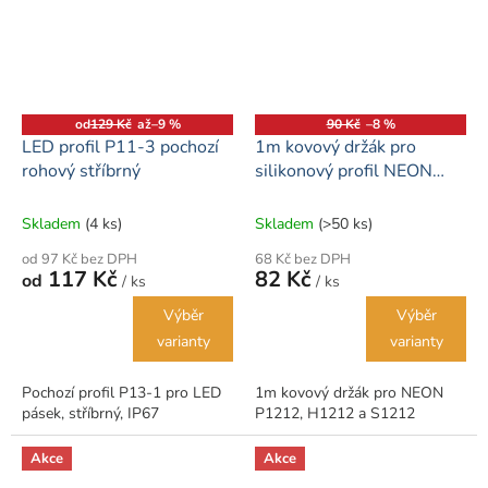
od
129 Kč
až
–9 %
90 Kč
–8 %
LED profil P11-3 pochozí
1m kovový držák pro
rohový stříbrný
silikonový profil NEON
1212
Skladem
(4 ks)
Skladem
(>50 ks)
od 97 Kč bez DPH
68 Kč bez DPH
117 Kč
82 Kč
od
/ ks
/ ks
Výběr
Výběr
varianty
varianty
Pochozí profil P13-1 pro LED
1m kovový držák pro NEON
pásek, stříbrný, IP67
P1212, H1212 a S1212
Akce
Akce