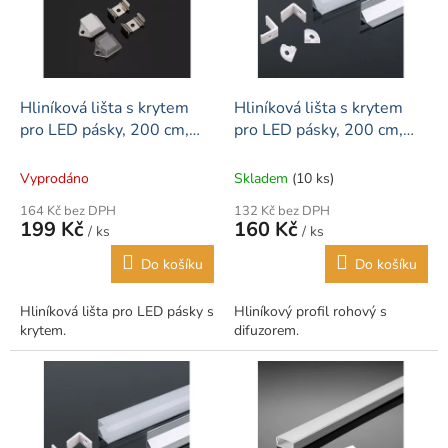
t
s
ů
p
r
o
d
Hliníková lišta s krytem
Hliníková lišta s krytem
u
pro LED pásky, 200 cm,
pro LED pásky, 200 cm,
k
bílá
pravý úhel, bílá
t
Vyprodáno
Skladem
(10 ks)
ů
164 Kč bez DPH
132 Kč bez DPH
199 Kč
160 Kč
/ ks
/ ks
Do košíku
Do košíku
Hliníková lišta pro LED pásky s
Hliníkový profil rohový s
krytem.
difuzorem.