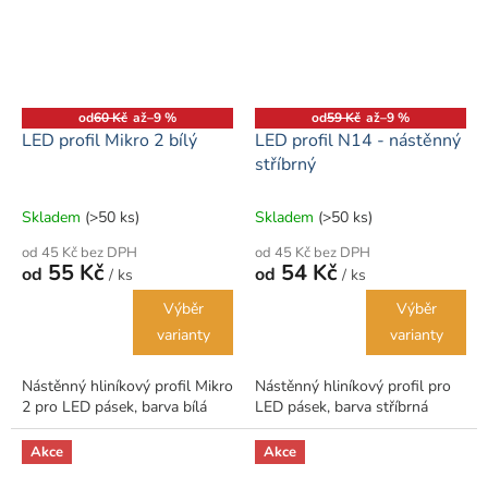
od
60 Kč
až
–9 %
od
59 Kč
až
–9 %
LED profil Mikro 2 bílý
LED profil N14 - nástěnný
stříbrný
Skladem
(>50 ks)
Skladem
(>50 ks)
od 45 Kč bez DPH
od 45 Kč bez DPH
55 Kč
54 Kč
od
od
/ ks
/ ks
Výběr
Výběr
varianty
varianty
Nástěnný hliníkový profil Mikro
Nástěnný hliníkový profil pro
2 pro LED pásek, barva bílá
LED pásek, barva stříbrná
Akce
Akce