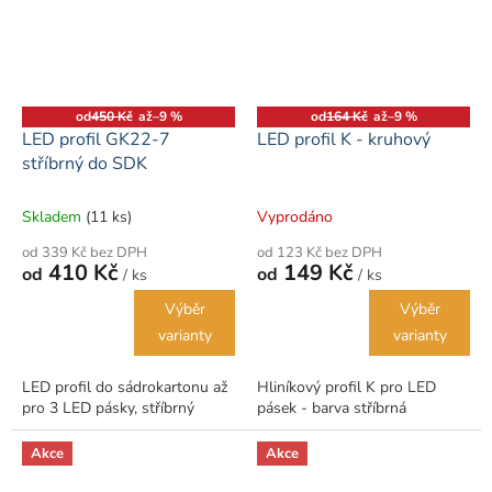
od
450 Kč
až
–9 %
od
164 Kč
až
–9 %
LED profil GK22-7
LED profil K - kruhový
stříbrný do SDK
Skladem
(11 ks)
Vyprodáno
od 339 Kč bez DPH
od 123 Kč bez DPH
410 Kč
149 Kč
od
od
/ ks
/ ks
Výběr
Výběr
varianty
varianty
LED profil do sádrokartonu až
Hliníkový profil K pro LED
pro 3 LED pásky, stříbrný
pásek - barva stříbrná
Akce
Akce