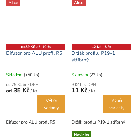
Akce
Akce
od
39 Kč
až
–10 %
12 Kč
–8 %
Difuzor pro ALU profil R5
Držák profilu P19-1
stříbrný
Skladem
(>50 ks)
Skladem
(22 ks)
od 29 Kč bez DPH
9 Kč bez DPH
35 Kč
11 Kč
od
/ ks
/ ks
Výběr
Výběr
varianty
varianty
Difuzor pro ALU profil R5
Držák profilu P19-1 stříbrný
Novinka