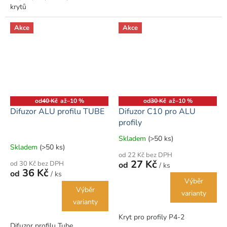
krytů
Akce
Akce
od
40 Kč
až
–10 %
od
30 Kč
až
–10 %
Difuzor ALU profilu TUBE
Difuzor C10 pro ALU
profily
Skladem
(>50 ks)
Průměrné
Skladem
(>50 ks)
hodnocení
od 22 Kč bez DPH
produktu
27 Kč
od 30 Kč bez DPH
od
/ ks
je
36 Kč
od
/ ks
5,0
Výběr
z
Výběr
varianty
5
varianty
hvězdiček.
Kryt pro profily P4-2
Difuzor profilu Tube