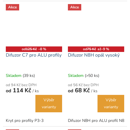
Akce
Akce
od
125 Kč
–8 %
od
75 Kč
až
–9 %
Difuzor C7 pro ALU profily
Difuzor N8H opál vysoký
Skladem
(39 ks)
Skladem
(>50 ks)
od 94 Kč bez DPH
od 56 Kč bez DPH
114 Kč
68 Kč
od
od
/ ks
/ ks
Výběr
Výběr
varianty
varianty
Kryt pro profily P3-3
Difuzor N8H pro ALU profil N8