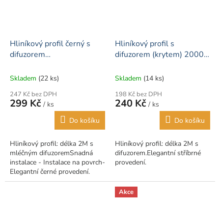
Hliníkový profil černý s
Hliníkový profil s
difuzorem
difuzorem (krytem) 2000 x
2000x23.5x10mm
23.5 x 10 mm
Skladem
(22 ks)
Skladem
(14 ks)
247 Kč bez DPH
198 Kč bez DPH
299 Kč
240 Kč
/ ks
/ ks
Do košíku
Do košíku
Hliníkový profil: délka 2M s
Hliníkový profil: délka 2M s
mléčným difuzoremSnadná
difuzorem.Elegantní stříbrné
instalace - Instalace na povrch-
provedení.
Elegantní černé provedení.
Kompletní balení s krytkami a
uchycením.
Akce