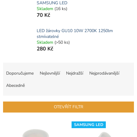
SAMSUNG LED
Skladem
(16 ks)
70 Kč
LED žárovky GU10 10W 2700K 1250lm
stmívatelné
Skladem
(>50 ks)
280 Kč
Ř
a
Doporučujeme
Nejlevnější
Nejdražší
Nejprodávanější
z
e
Abecedně
n
í
p
OTEVŘÍT FILTR
r
o
V
d
SAMSUNG LED
ý
u
p