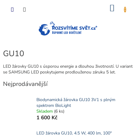
Přejít
NÁKU
na
obsah
KOŠÍK
GU10
LED žárovky GU10 s úsporou energie a dlouhou životností. U variant
se SAMSUNG LED poskytujeme prodlouženou záruku 5 let.
Nejprodávanější
Biodynamická žárovka GU10 3V1 s plným
spektrem BioLight
Skladem
(6 ks)
1 600 Kč
LED žárovka GU10, 4.5 W, 400 lm, 100°