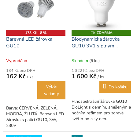
178 Kč
–8 %
ZDARMA
Z
D
Barevná LED žárovka
Biodynamická žárovka
A
GU10
GU10 3V1 s plným
R
M
spektrem BioLight
A
Vyprodáno
Skladem
(6 ks)
134 Kč bez DPH
1 322 Kč bez DPH
162 Kč
1 600 Kč
/ ks
/ ks
Výběr
Do košíku
varianty
Plnospektrální žárovka GU10
BioLight s denním, smíšeným a
Barva: ČERVENÁ, ZELENÁ,
nočním režimem pro zdravé
MODRÁ, ŽLUTÁ. Barevná LED
světlo po celý den.
žárovka s paticí GU10, 3W,
230V