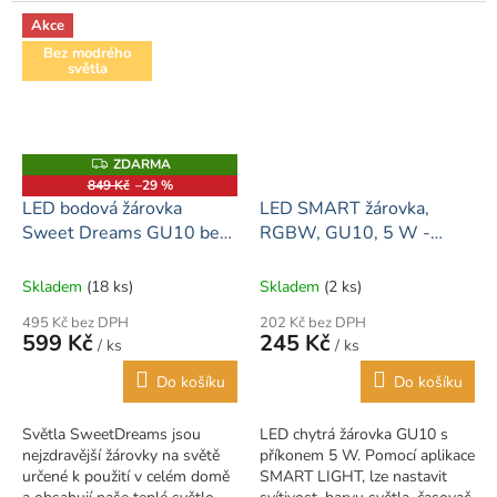
spolehlivost.Delší životnost
než standardní halogenové
Akce
žárovky.
Bez modrého
světla
ZDARMA
Z
D
849 Kč
–29 %
A
LED bodová žárovka
LED SMART žárovka,
R
M
Sweet Dreams GU10 bez
RGBW, GU10, 5 W -
A
modré složky
Google home
Skladem
(18 ks)
Skladem
(2 ks)
495 Kč bez DPH
202 Kč bez DPH
599 Kč
245 Kč
/ ks
/ ks
Do košíku
Do košíku
Světla SweetDreams jsou
LED chytrá žárovka GU10 s
nejzdravější žárovky na světě
příkonem 5 W. Pomocí aplikace
určené k použití v celém domě
SMART LIGHT, lze nastavit