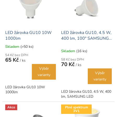
k
i
t
s
ů
p
r
o
d
LED žárovka GU10 10W
LED žárovka GU10, 4.5 W,
u
1000lm
400 lm, 100° SAMSUNG
k
LED
Skladem
(>50 ks)
Průměrné
t
Skladem
(16 ks)
hodnocení
ů
54 Kč bez DPH
produktu
65 Kč
58 Kč bez DPH
/ ks
je
70 Kč
/ ks
5,0
Výběr
z
Výběr
varianty
5
varianty
hvězdiček.
LED žárovka GU10 10W
LED žárovka GU10, 4.5 W, 400
1000lm
lm, SAMSUNG LED
Akce
Plné spektrum
3V1