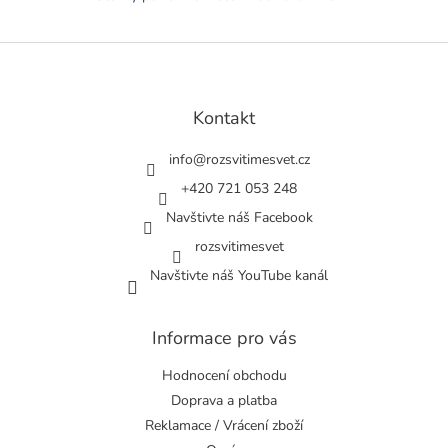
ý
p
i
Z
s
á
u
p
a
Kontakt
t
í
info
@
rozsvitimesvet.cz
+420 721 053 248
Navštivte náš Facebook
rozsvitimesvet
Navštivte náš YouTube kanál
Informace pro vás
Hodnocení obchodu
Doprava a platba
Reklamace / Vrácení zboží