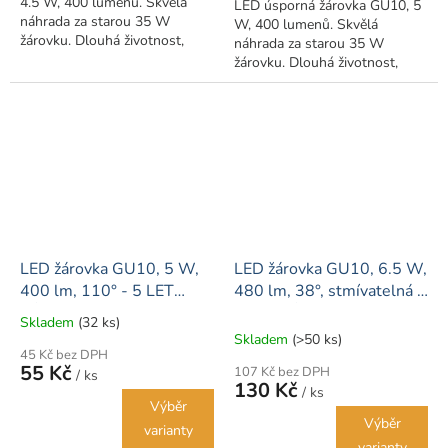
4.5 W, 400 lumenů. Skvělá
LED úsporná žárovka GU10, 5
náhrada za starou 35 W
W, 400 lumenů. Skvělá
žárovku. Dlouhá životnost,
náhrada za starou 35 W
nízká spotřeba a vysoká
žárovku. Dlouhá životnost,
svítivost v porovnání se
nízká spotřeba a vysoká
starými žárovkami.
svítivost v porovnání se
starými žárovkami.
LED žárovka GU10, 5 W,
LED žárovka GU10, 6.5 W,
400 lm, 110° - 5 LET
480 lm, 38°, stmívatelná -
ZÁRUKA
5 LET ZÁRUKA
Skladem
(32 ks)
Průměrné
Skladem
(>50 ks)
hodnocení
45 Kč bez DPH
produktu
55 Kč
107 Kč bez DPH
/ ks
je
130 Kč
/ ks
1,0
Výběr
z
Výběr
varianty
5
varianty