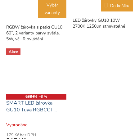
Výběr
Do košíku
varianty
LED žárovky GU10 10W
2700K 1250lm stmívatelné
RGBW žárovka s paticí GU10
60˚, 2 varianty barvy světla,
5W, vč. IR ovládání
Akce
238 Kč
–8 %
SMART LED žárovka
GU10 Tuya RGBCCT
TU5W
Vyprodáno
179 Kč bez DPH