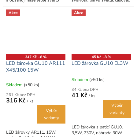
a obsahují naše teplé světlo
svítivost, barvu světla, časovač
jantarového spektra. Zaručená
atd..
100% absence modrého
Akce
Akce
světla,...
347 Kč
–8 %
45 Kč
–8 %
LED žárovka GU10 AR111
LED žárovka GU10 EL3W
X45/100 15W
Skladem
(>50 ks)
Průměrné
Skladem
(>50 ks)
hodnocení
34 Kč bez DPH
produktu
41 Kč
261 Kč bez DPH
/ ks
je
316 Kč
/ ks
5,0
Výběr
z
Výběr
varianty
5
varianty
hvězdiček.
LED žárovka s paticí GU10,
LED žárovky AR111, 15W,
3,5W, 230V, náhrada 30W