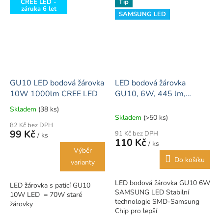
CREE LED -
Tip
záruka 6 let
SAMSUNG LED
GU10 LED bodová žárovka
LED bodová žárovka
10W 1000lm CREE LED
GU10, 6W, 445 lm,
3000K, 110° SAMSUNG
Skladem
(38 ks)
Průměrné
LED
Skladem
(>50 ks)
hodnocení
82 Kč bez DPH
produktu
99 Kč
91 Kč bez DPH
/ ks
je
110 Kč
/ ks
5,0
Výběr
z
Do košíku
varianty
5
hvězdiček.
LED bodová žárovka GU10 6W
LED žárovka s paticí GU10
SAMSUNG LED Stabilní
10W LED = 70W staré
technologie SMD-Samsung
žárovky
Chip pro lepší