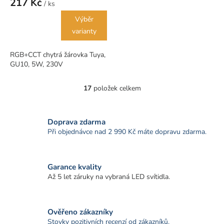
217 Kč
/ ks
Výběr
varianty
RGB+CCT chytrá žárovka Tuya,
GU10, 5W, 230V
17
položek celkem
O
v
l
á
Doprava zdarma
d
Při objednávce nad 2 990 Kč máte dopravu zdarma.
a
c
í
Garance kvality
p
r
Až 5 let záruky na vybraná LED svítidla.
v
k
y
Ověřeno zákazníky
v
Stovky pozitivních recenzí od zákazníků.