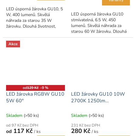
hvězdiček.
LED úsporná žárovka GU10, 5
LED úsporná žárovka GU10
W, 400 lumenů. Skvělá
stmívatelná, 6.5 W, 450
náhrada za starou 35 W
lumenů. Skvělá náhrada za
žárovku. Dlouhá životnost,
starou 60 W žárovku. Dlouhá
nízká spotřeba a vysoká
životnost, nízká spotřeba a
svítivost v porovnání se
vysoká svítivost v porovnání se
starými žárovkami.
Akce
starými...
od
129 Kč
–9 %
LED žárovka RGBW GU10
LED žárovky GU10 10W
5W 60°
2700K 1250lm
stmívatelné
Skladem
(>50 ks)
Skladem
(>50 ks)
od 97 Kč bez DPH
231 Kč bez DPH
117 Kč
280 Kč
od
/ ks
/ ks