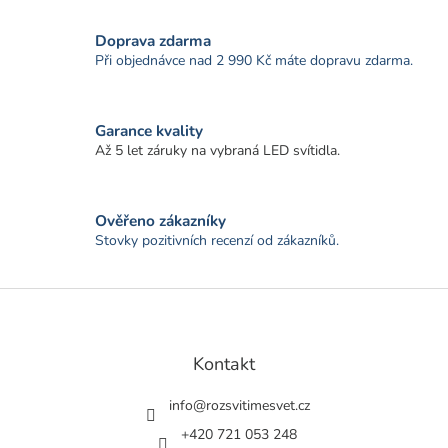
k
y
v
Doprava zdarma
ý
Při objednávce nad 2 990 Kč máte dopravu zdarma.
p
i
s
Garance kvality
u
Až 5 let záruky na vybraná LED svítidla.
Ověřeno zákazníky
Stovky pozitivních recenzí od zákazníků.
Z
á
p
a
Kontakt
t
í
info
@
rozsvitimesvet.cz
+420 721 053 248