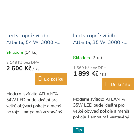
Led stropní svítidlo
Led stropní svítidlo
Atlanta, 54 W, 3000 -
Atlanta, 35 W, 3000 -
6000K, dálkové ovládání
6000K, dálkové ovládání
Skladem
(14 ks)
Průměrné
Skladem
(2 ks)
hodnocení
2 149 Kč bez DPH
produktu
2 600 Kč
1 569 Kč bez DPH
/ ks
je
1 899 Kč
/ ks
5,0
Do košíku
z
Do košíku
5
Moderní svítidlo ATLANTA
hvězdiček.
Moderní svítidlo ATLANTA
54W LED bude ideální pro
35W LED bude ideální pro
velké obývací pokoje a menší
velké obývací pokoje a menší
pokoje. Lampa má vestavěný
pokoje. Lampa má vestavěný
výběr barev. Hlavní vlastnosti
výběr barev světla. Hlavní
lampy výběr 3v1 - teplá,
vlastnosti lampy výběr 3v1 -
neutrální a...
Tip
teplá,...