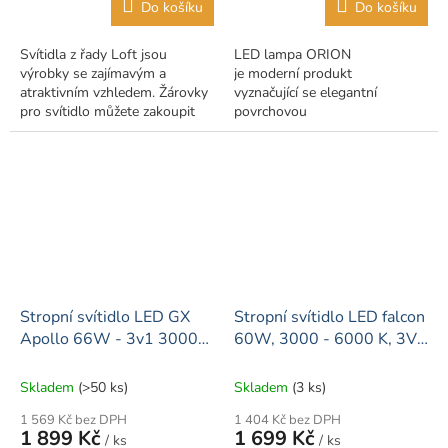
Do košíku
Do košíku
Svítidla z řady Loft jsou
LED lampa ORION
výrobky se zajímavým a
je moderní produkt
atraktivním vzhledem. Žárovky
vyznačující se elegantní
pro svítidlo můžete zakoupit
povrchovou
zde.
úpravou propracovanou do
nejmenších detailů. Nespornou
výhodou Detroitu...
Stropní svítidlo LED GX
Stropní svítidlo LED falcon
Apollo 66W - 3v1 3000-
60W, 3000 - 6000 K, 3V1
6000K + dálkový ovladač
- dálkový ovladač
Skladem
(>50 ks)
Skladem
(3 ks)
1 569 Kč bez DPH
1 404 Kč bez DPH
1 899 Kč
1 699 Kč
/ ks
/ ks