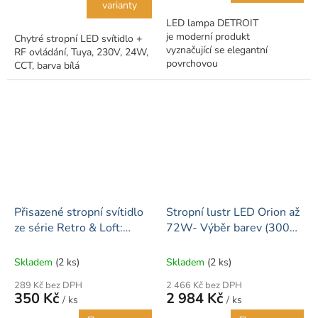
varianty
LED lampa DETROIT
je moderní produkt
Chytré stropní LED svítidlo +
vyznačující se elegantní
RF ovládání, Tuya, 230V, 24W,
povrchovou
CCT, barva bílá
úpravou propracovanou do
nejmenších detailů. Nespornou
výhodou Detroitu je možnost
dálkového ovládání...
Přisazené stropní svítidlo
Stropní lustr LED Orion až
ze série Retro & Loft:
72W- Výběr barev (3000-
Loftinio 1xE27 - Černá
6000K) + dálkový ovladač
Skladem
(2 ks)
Skladem
(2 ks)
289 Kč bez DPH
2 466 Kč bez DPH
350 Kč
2 984 Kč
/ ks
/ ks