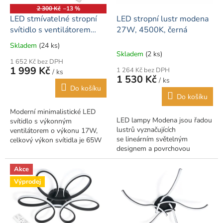
o
2 300 Kč
–13 %
d
LED stmívatelné stropní
LED stropní lustr modena
u
svítidlo s ventilátorem
27W, 4500K, černá
k
ZEPHYR 65W CCT černé
Skladem
(24 ks)
Průměrné
t
+ dálkové ovládání
Skladem
(2 ks)
hodnocení
ů
1 652 Kč bez DPH
produktu
1 999 Kč
1 264 Kč bez DPH
/ ks
je
1 530 Kč
/ ks
5,0
Do košíku
z
Do košíku
5
Moderní minimalistické LED
hvězdiček.
LED lampy Modena jsou řadou
svítidlo s výkonným
lustrů vyznačujících
ventilátorem o výkonu 17W,
se lineárním světelným
celkový výkon svítidla je 65W
designem a povrchovou
a 5900lm. Světlo lze stmívat a
úpravou na nejvyšší
měnit jeho teplotu
úrovni . Použité materiály jsou
chromatičnosti od 3000K...
Akce
vysoce kvalitní. Díky...
Výprodej