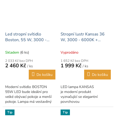
Led stropní svítidlo
Stropní lustr Kansas 36
Boston, 55 W, 3000 -
W, 3000 - 6000K +
6000K, dálkové ovládání
dálkové ovládání
Skladem
(6 ks)
Vyprodáno
2 033 Kč bez DPH
1 652 Kč bez DPH
2 460 Kč
1 999 Kč
/ ks
/ ks
Do košíku
Do košíku
Moderní svítidlo BOSTON
LED lampa KANSAS
55W LED bude ideální pro
je moderní produkt
velké obývací pokoje a menší
vyznačující se elegantní
pokoje. Lampa má vestavěný
povrchovou
výběr barev. Hlavní vlastnosti
úpravou propracovanou do
lampy výběr 3v1 - teplá,
nejmenších detailů. Dálkový
Tip
Tip