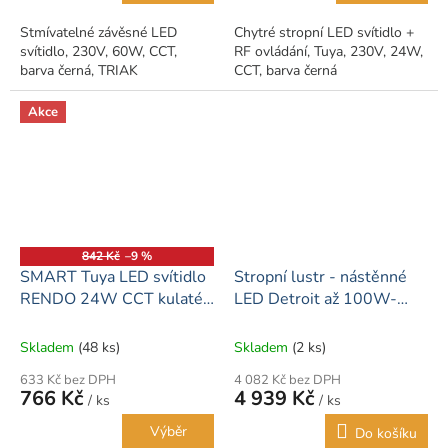
Stmívatelné závěsné LED
Chytré stropní LED svítidlo +
svítidlo, 230V, 60W, CCT,
RF ovládání, Tuya, 230V, 24W,
barva černá, TRIAK
CCT, barva černá
Akce
842 Kč
–9 %
SMART Tuya LED svítidlo
Stropní lustr - nástěnné
RENDO 24W CCT kulaté
LED Detroit až 100W-
bílé
Výběr barev (3000-
6000K) + dálkový ovladač
Skladem
(48 ks)
Skladem
(2 ks)
633 Kč bez DPH
4 082 Kč bez DPH
766 Kč
4 939 Kč
/ ks
/ ks
Výběr
Do košíku