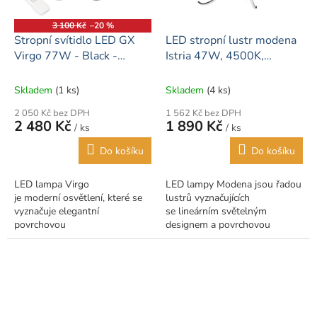
3 100 Kč
–20 %
Stropní svítidlo LED GX
LED stropní lustr modena
Virgo 77W - Black -
Istria 47W, 4500K,
Multicolor (3000-6000K)
neutrální bílá
+ dálkový ovladač
Skladem
(1 ks)
Skladem
(4 ks)
2 050 Kč bez DPH
1 562 Kč bez DPH
2 480 Kč
1 890 Kč
/ ks
/ ks
Do košíku
Do košíku
LED lampa Virgo
LED lampy Modena jsou řadou
je moderní osvětlení, které se
lustrů vyznačujících
vyznačuje elegantní
se lineárním světelným
povrchovou
designem a povrchovou
úpravou propracovanou do
úpravou na nejvyšší
nejmenších detailů. Design
úrovni . Použité materiály jsou
produktu odkazuje na formu
vysoce...
otevřené květiny a...