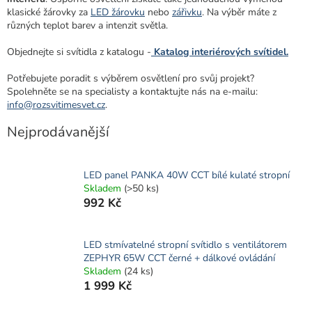
klasické žárovky za
LED žárovku
nebo
zářivku
. Na výběr máte z
různých teplot barev a intenzit světla.
Objednejte si svítidla z katalogu -
Katalog interiérových svítidel.
Potřebujete poradit s výběrem osvětlení pro svůj projekt?
Spolehněte se na specialisty a kontaktujte nás na e-mailu:
info@rozsvitimesvet.cz
.
Nejprodávanější
LED panel PANKA 40W CCT bílé kulaté stropní
Skladem
(>50 ks)
992 Kč
LED stmívatelné stropní svítidlo s ventilátorem
ZEPHYR 65W CCT černé + dálkové ovládání
Skladem
(24 ks)
1 999 Kč