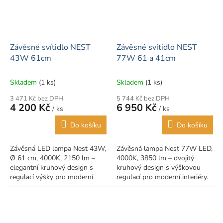
Závěsné svítidlo NEST
Závěsné svítidlo NEST
43W 61cm
77W 61 a 41cm
Skladem
(1 ks)
Skladem
(1 ks)
3 471 Kč bez DPH
5 744 Kč bez DPH
4 200 Kč
6 950 Kč
/ ks
/ ks
Do košíku
Do košíku
Závěsná LED lampa Nest 43W,
Závěsná lampa Nest 77W LED,
Ø 61 cm, 4000K, 2150 lm –
4000K, 3850 lm – dvojitý
elegantní kruhový design s
kruhový design s výškovou
regulací výšky pro moderní
regulací pro moderní interiéry.
interiéry.