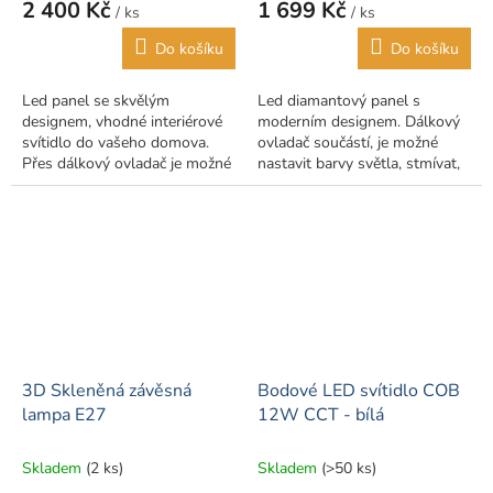
2 400 Kč
1 699 Kč
/ ks
/ ks
Do košíku
Do košíku
Led panel se skvělým
Led diamantový panel s
designem, vhodné interiérové
moderním designem. Dálkový
svítidlo do vašeho domova.
ovladač součástí, je možné
Přes dálkový ovladač je možné
nastavit barvy světla, stmívat,
nastavit barvu světla a lze
nebo využít další funkce, jako
stmívat. Balení obsahuje
například noční režim,
kompletní led...
časovač....
3D Skleněná závěsná
Bodové LED svítidlo COB
lampa E27
12W CCT - bílá
Skladem
(2 ks)
Skladem
(>50 ks)