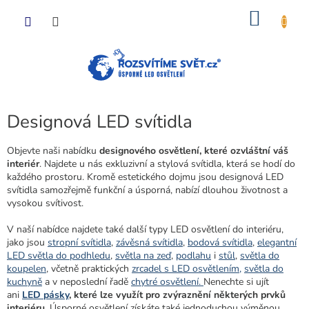
Přejít
NÁKU
na
obsah
KOŠÍK
Designová LED svítidla
Objevte naši nabídku
designového osvětlení, které ozvláštní váš
interiér
. Najdete u nás exkluzivní a stylová svítidla, která se hodí do
každého prostoru. Kromě estetického dojmu jsou designová LED
svítidla samozřejmě funkční a úsporná, nabízí dlouhou životnost a
vysokou svítivost.
V naší nabídce najdete také další typy LED osvětlení do interiéru,
jako jsou
stropní svítidla
,
závěsná svítidla
,
bodová svítidla
,
elegantní
LED světla do podhledu
,
světla na zeď
,
podlahu
i
stůl
,
světla do
koupelen
, včetně praktických
zrcadel s LED osvětlením,
světla do
kuchyně
a v neposlední řadě
chytré osvětlení
.
Nenechte si ujít
ani
LED pásky
, které lze využít pro zvýraznění některých prvků
interiéru
. Úsporné osvětlení získáte také jednoduchou výměnou