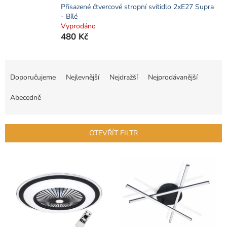
Přisazené čtvercové stropní svítidlo 2xE27 Supra
- Bílé
Vyprodáno
480 Kč
Ř
a
Doporučujeme
Nejlevnější
Nejdražší
Nejprodávanější
z
e
Abecedně
n
í
p
OTEVŘÍT FILTR
r
o
V
d
ý
u
p
k
i
t
s
ů
p
r