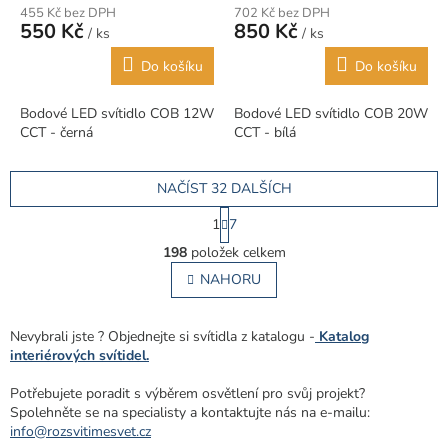
455 Kč bez DPH
702 Kč bez DPH
550 Kč
850 Kč
/ ks
/ ks
Do košíku
Do košíku
Bodové LED svítidlo COB 12W
Bodové LED svítidlo COB 20W
CCT - černá
CCT - bílá
NAČÍST 32 DALŠÍCH
S
1
7
t
O
r
198
položek celkem
v
á
l
NAHORU
n
á
k
o
d
v
a
Nevybrali jste ? Objednejte si svítidla z katalogu -
Katalog
á
c
interiérových svítidel.
n
í
í
p
Potřebujete poradit s výběrem osvětlení pro svůj projekt?
r
Spolehněte se na specialisty a kontaktujte nás na e-mailu:
v
info@rozsvitimesvet.cz