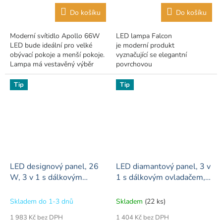
Do košíku
Do košíku
Moderní svítidlo Apollo 66W
LED lampa Falcon
LED bude ideální pro velké
je moderní produkt
obývací pokoje a menší pokoje.
vyznačující se elegantní
Lampa má vestavěný výběr
povrchovou
barev. Hlavní vlastnosti lampy
úpravou, propracovanou do
výběr 3v1 - teplá, neutrální a...
nejmenších detailů - Lampa má
Tip
Tip
vestavěný výběr barev. Hlavní
vlastnosti lampy:...
LED designový panel, 26
LED diamantový panel, 3 v
W, 3 v 1 s dálkovým
1 s dálkovým ovladačem,
ovladačem
500mm
Skladem do 1-3 dnů
Skladem
(22 ks)
1 983 Kč bez DPH
1 404 Kč bez DPH