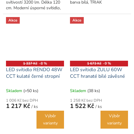
svítivostí 3200 lm. Délka 120
barva bílá, TRIAK
cm. Moderní úsporné svítidlo,
veškeré příslušenství k
upevnění panelu je součástí
Akce
Akce
balení.
1 337 Kč
–8 %
1 673 Kč
–9 %
LED svítidlo RENDO 48W
LED svítidlo ZULU 60W
CCT kulaté černé stropní
CCT hranaté bílé závěsné
Skladem
(>50 ks)
Skladem
(38 ks)
1 006 Kč bez DPH
1 258 Kč bez DPH
1 217 Kč
1 522 Kč
/ ks
/ ks
Výběr
Výběr
varianty
varianty