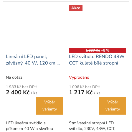
příslušenství k upevnění
veškeré příslušenství k
panelu je součástí balení
upevnění panelu je součástí
Akce
- Možnost...
balení. Našli...
1 337 Kč
–8 %
Lineární LED panel,
LED svítidlo RENDO 48W
závěsný, 40 W, 120 cm,
CCT kulaté bílé stropní
stříbrná - 5 let záruka
Na dotaz
Vyprodáno
1 983 Kč bez DPH
1 006 Kč bez DPH
2 400 Kč
1 217 Kč
/ ks
/ ks
Výběr
Výběr
varianty
varianty
LED lineární svítidlo s
Stmívatelné stropní LED
příkonem 40 W a skvělou
svítidlo, 230V, 48W, CCT,