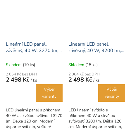
neutrální a...
ovladač součástí.
Lineární LED panel,
Lineární LED panel,
závěsný, 40 W, 3270 lm,
závěsný, 40 W, 3200 lm,
120 cm, černá -
120 cm, bílá - 5 let záruka
SAMSUNG LED
Skladem
(10 ks)
Skladem
(15 ks)
2 064 Kč bez DPH
2 064 Kč bez DPH
2 498 Kč
2 498 Kč
/ ks
/ ks
Výběr
Výběr
varianty
varianty
LED lineární panel s příkonem
LED lineární svítidlo s
40 W a skvělou svítivostí 3270
příkonem 40 W a skvělou
lm. Délka 120 cm. Moderní
svítivostí 3200 lm. Délka 120
úsporné svítidlo, veškeré
cm. Moderní úsporné svítidlo,