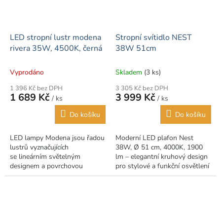
LED stropní lustr modena
Stropní svítidlo NEST
rivera 35W, 4500K, černá
38W 51cm
Vyprodáno
Skladem
(3 ks)
1 396 Kč bez DPH
3 305 Kč bez DPH
1 689 Kč
3 999 Kč
/ ks
/ ks
Do košíku
Do košíku
LED lampy Modena jsou řadou
Moderní LED plafon Nest
lustrů vyznačujících
38W, Ø 51 cm, 4000K, 1900
se lineárním světelným
lm – elegantní kruhový design
designem a povrchovou
pro stylové a funkční osvětlení
úpravou na nejvyšší úrovni.
interiéru.
Použité materiály jsou vysoce
kvalitní....