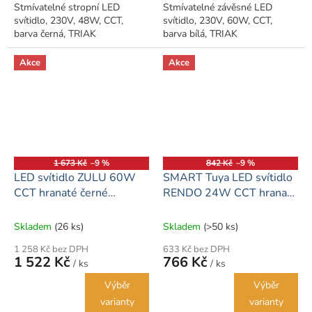
Stmívatelné stropní LED
Stmívatelné závěsné LED
svítidlo, 230V, 48W, CCT,
svítidlo, 230V, 60W, CCT,
barva černá, TRIAK
barva bílá, TRIAK
Akce
Akce
1 673 Kč
–9 %
842 Kč
–9 %
LED svítidlo ZULU 60W
SMART Tuya LED svítidlo
CCT hranaté černé
RENDO 24W CCT hranaté
závěsné
černé
Skladem
(26 ks)
Skladem
(>50 ks)
1 258 Kč bez DPH
633 Kč bez DPH
1 522 Kč
766 Kč
/ ks
/ ks
Výběr
Výběr
varianty
varianty