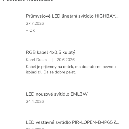
Průmyslové LED lineární svítidlo HIGHBAY, 100 W, 12000lm - SAMSUNG LED
Hodnocení
27.7.2026
produktu
+ OK
je
5
z
5
RGB kabel 4x0,5 kulatý
hvězdiček.
Hodnocení
Karel Dusek
|
20.6.2026
produktu
Kabel je prijemny na dotek, ma dostatecne pevnou
je
izolaci zil. Da se dobre pajet.
5
z
5
hvězdiček.
LED nouzové svítidlo EML3W
Hodnocení
24.4.2026
produktu
je
1
LED vestavné svítidlo PIR-LOPEN-B-IP65 černé
z
5