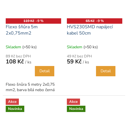
119 Kč
–9 %
65 Kč
–9 %
Flexo šňůra 5m
HVS230SMD napájecí
2x0,75mm2
kabel 50cm
Skladem
(>50 ks)
Skladem
(>50 ks)
89 Kč bez DPH
49 Kč bez DPH
108 Kč
59 Kč
/ ks
/ ks
Detail
Detail
Flexo šnůra 5 metry 2x0,75
mm2, barva bílá nebo černá
Akce
Akce
Novinka
Novinka