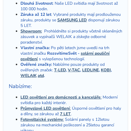
Dlouhá životnost
: Naše LED svítidla mají životnost až
100 000 hodin.
Záruka až 12 let
: Vybrané produkty mají prodlouženou
záruku, produkty se
SAMSUNG LED
disponují zárukou
5 LET.
Showroom:
Prohlédněte si produkty včetně skleněných
zásuvek a vypínačů WELAIK a získejte odborné
poradenství.
Vlastní značka:
Po pěti letech jsme uvedli na trh
vlastní značku
RozsvítímeSvět -
solární pouliční
osvětlení
s vylepšenou technologií.
Ověřené značky:
Nabízíme pouze produkty od
ověřených značek:
T-LED
,
V-TAC
,
LEDLINE
,
KOBI
,
WELAIK
atd
.
Nabízíme:
LED osvětlení pro domácnosti a kanceláře
:
Moderní
svítidla pro každý interiér.
Průmyslové LED osvětlení
:
Úsporné osvětlení pro haly
a dílny, se zárukou až
7 LET
.
Fotovoltaické systémy
:
Solární panely s 12letou
zárukou na mechanické poškození a 25letou garancí
výkonu.