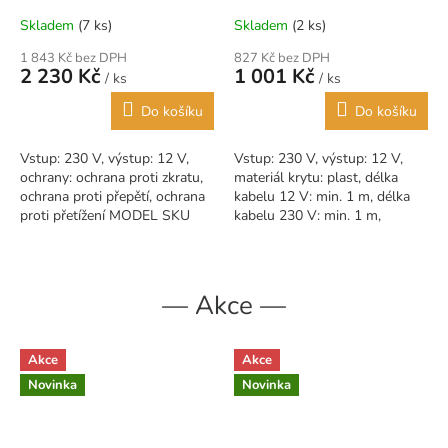
Skladem
(7 ks)
Skladem
(2 ks)
1 843 Kč bez DPH
827 Kč bez DPH
2 230 Kč
1 001 Kč
/ ks
/ ks
Do košíku
Do košíku
Vstup: 230 V, výstup: 12 V,
Vstup: 230 V, výstup: 12 V,
ochrany: ochrana proti zkratu,
materiál krytu: plast, délka
ochrana proti přepětí, ochrana
kabelu 12 V: min. 1 m, délka
proti přetížení MODEL SKU
kabelu 230 V: min. 1 m,
NAPĚTÍ [V] PRŮTOK [A] MAX.
zástrčka DC 2,1x5,5.
— Akce —
Akce
Akce
Novinka
Novinka