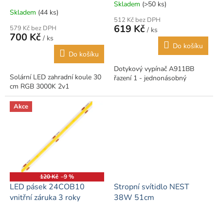
Skladem
(>50 ks)
Průměrné
Skladem
(44 ks)
hodnocení
512 Kč bez DPH
produktu
619 Kč
579 Kč bez DPH
/ ks
je
700 Kč
/ ks
5,0
Do košíku
z
Do košíku
5
Dotykový vypínač A911BB
hvězdiček.
Solární LED zahradní koule 30
řazení 1 - jednonásobný
cm RGB 3000K 2v1
Akce
120 Kč
–9 %
LED pásek 24COB10
Stropní svítidlo NEST
vnitřní záruka 3 roky
38W 51cm