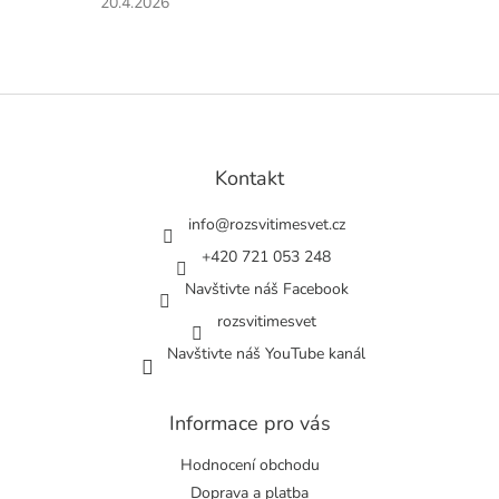
Hodnocení
20.4.2026
hvězdiček.
produktu
je
5
z
Z
5
á
hvězdiček.
p
a
Kontakt
t
í
info
@
rozsvitimesvet.cz
+420 721 053 248
Navštivte náš Facebook
rozsvitimesvet
Navštivte náš YouTube kanál
Informace pro vás
Hodnocení obchodu
Doprava a platba