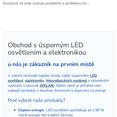
Současně se však zvyšuje povědomí o problému tzv....
Obchod s úsporným LED
osvětlením a elektronikou
u nás je zákazník na prvním místě
V našem obchodě najdete široký výběr úsporného
LED
osvětlení
,
elektroniky
,
fotovoltaických systémů
a skleněných
vypínačů a zásuvek
WELAIK
. Naším cílem je přinášet vám
nejlepší produkty s dlouhou životností a úsporami na energii.
Proč vybrat naše produkty?
Úspora energie
: LED osvětlení spotřebuje až o 80 %
méně energie než tradiční žárovky.