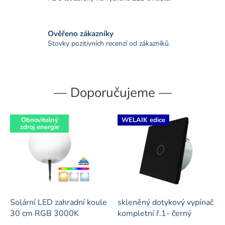
m
a
Ověřeno zákazníky
e
Stovky pozitivních recenzí od zákazníků.
l
e
k
— Doporučujeme —
t
r
o
Obnovitelný
WELAIK edice
zdroj energie
n
i
k
o
u
Solární LED zahradní koule
skleněný dotykový vypínač
30 cm RGB 3000K
kompletní ř.1- černý