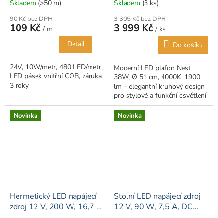
Skladem
(>50 m)
Skladem
(3 ks)
90 Kč bez DPH
3 305 Kč bez DPH
109 Kč
3 999 Kč
/ m
/ ks
Detail
Do košíku
24V, 10W/metr, 480 LED/metr,
Moderní LED plafon Nest
LED pásek vnitřní COB, záruka
38W, Ø 51 cm, 4000K, 1900
3 roky
lm – elegantní kruhový design
pro stylové a funkční osvětlení
interiéru.
Novinka
Novinka
Hermetický LED napájecí
Stolní LED napájecí zdroj
zdroj 12 V, 200 W, 16,7 A,
12 V, 90 W, 7,5 A, DC
IP67
konektor 2,1 × 5,5