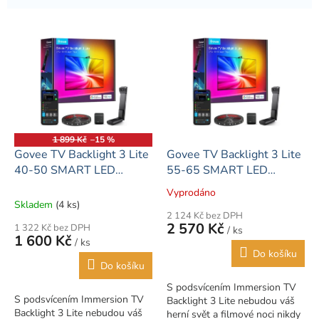
V
ý
p
i
s
p
r
o
1 899 Kč
–15 %
d
Govee TV Backlight 3 Lite
Govee TV Backlight 3 Lite
u
40-50 SMART LED
55-65 SMART LED
k
podsvícení televize
podsvícení RGBICW
Vyprodáno
Průměrné
t
RGBICW
Skladem
(4 ks)
hodnocení
ů
2 124 Kč bez DPH
produktu
2 570 Kč
1 322 Kč bez DPH
/ ks
je
1 600 Kč
/ ks
4,9
Do košíku
z
Do košíku
5
S podsvícením Immersion TV
hvězdiček.
S podsvícením Immersion TV
Backlight 3 Lite nebudou váš
Backlight 3 Lite nebudou váš
herní svět a filmové noci nikdy