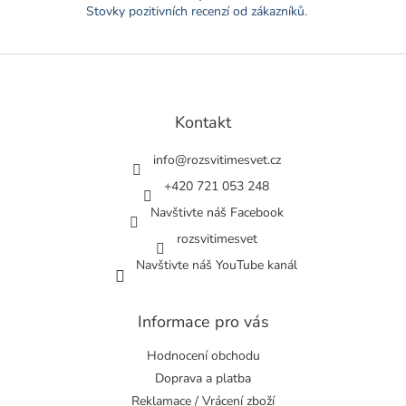
v
Stovky pozitivních recenzí od zákazníků.
ý
p
i
Z
s
á
u
p
a
Kontakt
t
í
info
@
rozsvitimesvet.cz
+420 721 053 248
Navštivte náš Facebook
rozsvitimesvet
Navštivte náš YouTube kanál
Informace pro vás
Hodnocení obchodu
Doprava a platba
Reklamace / Vrácení zboží