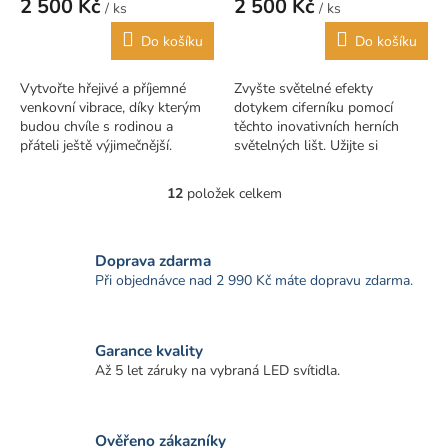
2 500 Kč
2 500 Kč
/ ks
/ ks
Do košíku
Do košíku
Vytvořte hřejivé a příjemné
Zvyšte světelné efekty
venkovní vibrace, díky kterým
dotykem ciferníku pomocí
budou chvíle s rodinou a
těchto inovativních herních
přáteli ještě výjimečnější.
světelných lišt. Užijte si
Skvělé pro zahrady, terasy,
nejpokročilejší světelné efekty
dvorky a venkovní setkání.
při hraní vašich oblíbených her.
12
položek celkem
O
SMART...
Špičkový...
v
l
á
Doprava zdarma
d
Při objednávce nad 2 990 Kč máte dopravu zdarma.
a
c
í
Garance kvality
p
r
Až 5 let záruky na vybraná LED svítidla.
v
k
y
Ověřeno zákazníky