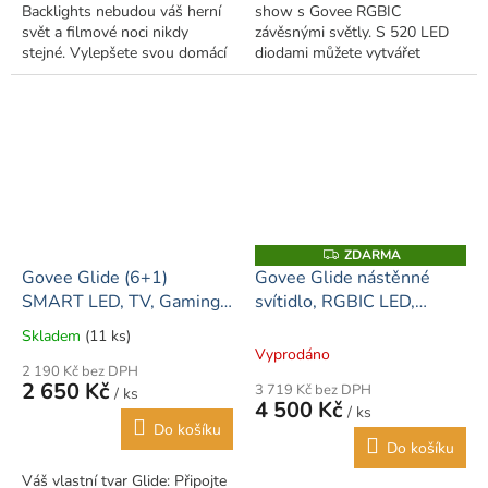
Backlights nebudou váš herní
show s Govee RGBIC
svět a filmové noci nikdy
závěsnými světly. S 520 LED
stejné. Vylepšete svou domácí
diodami můžete vytvářet
zábavu šploucháním zářivých
dynamické světelné efekty a
barev tančících kolem vašeho...
přizpůsobit si vlastní světelnou
show DIY stylem....
ZDARMA
Z
D
Govee Glide (6+1)
Govee Glide nástěnné
A
SMART LED, TV, Gaming,
svítidlo, RGBIC LED,
R
M
Home - RGBIC chytré
balíček 8 + 4
A
Skladem
(11 ks)
Průměrné
osvětlení
Vyprodáno
hodnocení
2 190 Kč bez DPH
produktu
2 650 Kč
3 719 Kč bez DPH
/ ks
je
4 500 Kč
/ ks
5,0
Do košíku
z
Do košíku
5
Váš vlastní tvar Glide: Připojte
hvězdiček.