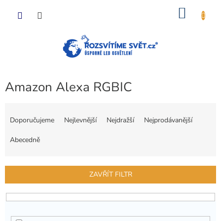
Přejít
NÁKU
na
obsah
KOŠÍK
Amazon Alexa RGBIC
Ř
a
Doporučujeme
Nejlevnější
Nejdražší
Nejprodávanější
z
e
Abecedně
n
í
p
ZAVŘÍT FILTR
r
o
d
u