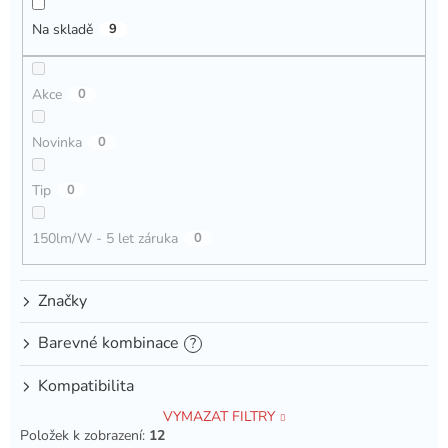
k
Na skladě
9
t
ů
Akce
0
Novinka
0
Tip
0
150lm/W - 5 let záruka
0
Značky
Barevné kombinace
?
Kompatibilita
VYMAZAT FILTRY
Položek k zobrazení:
12