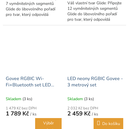
Váš vlastní tvar Glide: Připojte
7 vyměnitelných segmentů
12 vyměnitelných segmentů
Glide do libovolného pořadí
Glide do libovolného pořadí
pro tvar, který odpovídá
pro tvar, který odpovídá
vašemu osobnímu stylu.
vašemu osobnímu stylu.
Vícebarevné osvětlení: Naše
Vícebarevné osvětlení: Naše
patentovaná...
patentovaná...
Govee RGBIC Wi-
LED neony RGBIC Govee -
Fi+Bluetooth set LED
3 metrový set
pásků 10 metrů
Skladem
(3 ks)
Skladem
(3 ks)
1 479 Kč bez DPH
2 032 Kč bez DPH
1 789 Kč
2 459 Kč
/ ks
/ ks
Výběr
Do košíku