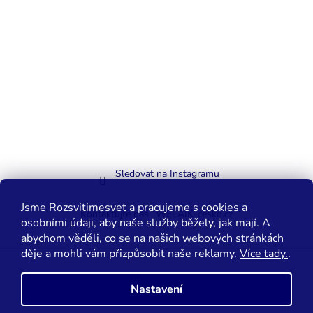
Sledovat na Instagramu
Jsme Rozsvitimesvet a pracujeme s cookies a
Kontaktujte nás
WELAIK-cesko.cz
osobními údaji, aby naše služby běžely, jak mají. A
abychom věděli, co se na našich webových stránkách
děje a mohli vám přizpůsobit naše reklamy.
Více tady.
.
Vytvořil Shoptet
Nastavení