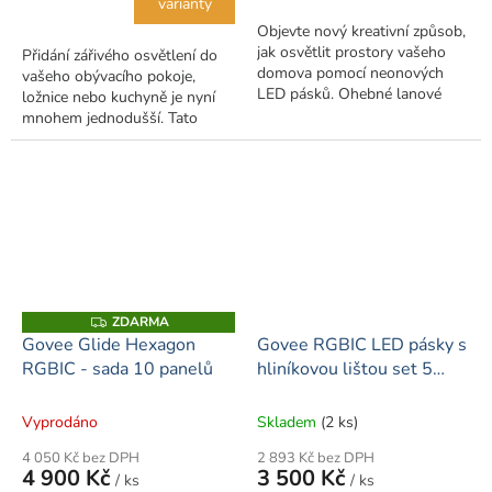
varianty
Objevte nový kreativní způsob,
jak osvětlit prostory vašeho
Přidání zářivého osvětlení do
domova pomocí neonových
vašeho obývacího pokoje,
LED pásků. Ohebné lanové
ložnice nebo kuchyně je nyní
světlo RGBIC s ​​odolným
mnohem jednodušší. Tato
silikonovým vnějším povrchem
pásová světla s měnícími se
a brilantním...
barvami byla navržena tak, aby
dynamicky...
ZDARMA
Z
D
Govee Glide Hexagon
Govee RGBIC LED pásky s
A
RGBIC - sada 10 panelů
hliníkovou lištou set 5
R
M
metrů
A
Vyprodáno
Skladem
(2 ks)
4 050 Kč bez DPH
2 893 Kč bez DPH
4 900 Kč
3 500 Kč
/ ks
/ ks