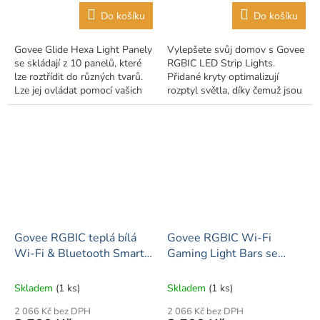
Do košíku
Do košíku
Govee Glide Hexa Light Panely
Vylepšete svůj domov s Govee
se skládají z 10 panelů, které
RGBIC LED Strip Lights.
lze roztřídit do různých tvarů.
Přidané kryty optimalizují
Lze jej ovládat pomocí vašich
rozptyl světla, díky čemuž jsou
oblíbených hlasových
tato světla ideální pro ložnice,
asistentů, jako je Alexa a
studia a další. Vylepšete svůj...
Google...
Govee RGBIC teplá bílá
Govee RGBIC Wi-Fi
Wi-Fi & Bluetooth Smart
Gaming Light Bars se
venkovní světelný řetěz
Smart Ovladačem
Skladem
(1 ks)
Skladem
(1 ks)
2 066 Kč bez DPH
2 066 Kč bez DPH