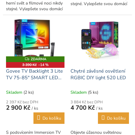
herní svět a filmové noci nikdy
stejné. Vylepšete svou domácí
stejné. Vylepšete svou domácí
zábavu šploucháním zářivých
zábavu šploucháním zářivých
barev tančících kolem vašeho...
barev tančících kolem vašeho...
ZDARMA
Z
D
3 390 Kč
–14 %
A
Govee TV Backlight 3 Lite
Chytré závěsné osvětlení
R
M
TV 75-85" SMART LED
RGBIC DIY light 520 LED
A
podsvícení RGBIC
Skladem
(2 ks)
Skladem
(5 ks)
2 397 Kč bez DPH
3 884 Kč bez DPH
2 900 Kč
4 700 Kč
/ ks
/ ks
Do košíku
Do košíku
S podsvícením Immersion TV
Objevte úžasnou světelnou