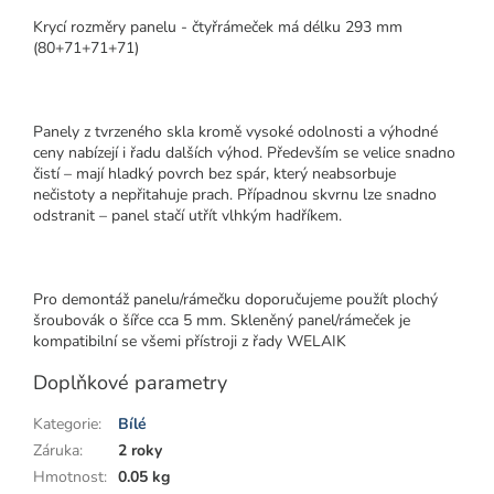
Krycí rozměry panelu - čtyřrámeček má délku 293 mm
(80+71+71+71)
Panely z tvrzeného skla kromě vysoké odolnosti a výhodné
ceny nabízejí i řadu dalších výhod. Především se velice snadno
čistí – mají hladký povrch bez spár, který neabsorbuje
nečistoty a nepřitahuje prach. Případnou skvrnu lze snadno
odstranit – panel stačí utřít vlhkým hadříkem.
Pro demontáž panelu/rámečku doporučujeme použít plochý
šroubovák o šířce cca 5 mm. Skleněný panel/rámeček je
kompatibilní se všemi přístroji z řady WELAIK
Doplňkové parametry
Kategorie
:
Bílé
Záruka
:
2 roky
Hmotnost
:
0.05 kg