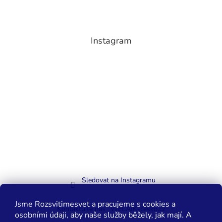
Instagram
Sledovat na Instagramu
Jsme Rozsvitimesvet a pracujeme s cookies a
Kontaktujte nás
WELAIK-cesko.cz
osobními údaji, aby naše služby běžely, jak mají. A