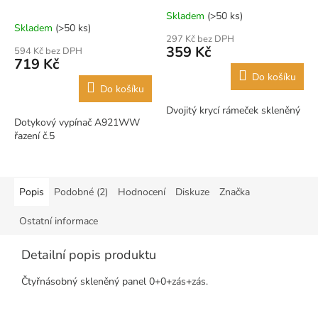
Skladem
(>50 ks)
Průměrné
Skladem
(>50 ks)
hodnocení
297 Kč bez DPH
produktu
359 Kč
594 Kč bez DPH
je
719 Kč
5,0
Do košíku
z
Do košíku
5
Dvojitý krycí rámeček skleněný
hvězdiček.
Dotykový vypínač A921WW
řazení č.5
Popis
Podobné (2)
Hodnocení
Diskuze
Značka
Ostatní informace
Detailní popis produktu
Čtyřnásobný skleněný panel 0+0+zás+zás.