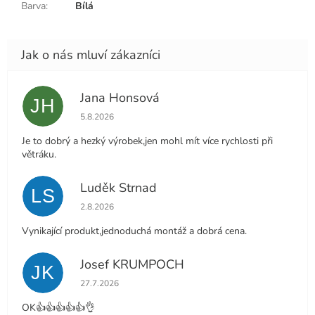
Barva
:
Bílá
Jana Honsová
JH
Hodnocení obchodu je 5 z 5 hvězdiček.
5.8.2026
Je to dobrý a hezký výrobek,jen mohl mít více rychlosti při
větráku.
Luděk Strnad
LS
Hodnocení obchodu je 5 z 5 hvězdiček.
2.8.2026
Vynikající produkt,jednoduchá montáž a dobrá cena.
Josef KRUMPOCH
JK
Hodnocení obchodu je 5 z 5 hvězdiček.
27.7.2026
OK👍👍👍👍👍👌