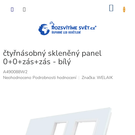
Přejít
NÁKU
na
obsah
KOŠÍK
čtyřnásobný skleněný panel
0+0+zás+zás - bílý
A490088W2
Průměrné
Neohodnoceno
Podrobnosti hodnocení
Značka:
WELAIK
hodnocení
produktu
je
0,0
z
5
hvězdiček.