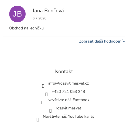
Jana Benčová
JB
Hodnocení obchodu je 5 z 5 hvězdiček.
6.7.2026
Obchod na jedničku
Zobrazit další hodnocení
Z
á
p
a
Kontakt
t
í
info
@
rozsvitimesvet.cz
+420 721 053 248
Navštivte náš Facebook
rozsvitimesvet
Navštivte náš YouTube kanál