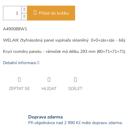
Přidat do košíku
A490088W1
WELAIK čtyřnásobný panel vypínače skleněný
0+0+zás+zás - bílý
Krycí rozměry panelu - rámeček má délku 293 mm (80+71+71+71)
Detailní informace
ZEPTAT SE
HLÍDAT
SDÍLET
Doprava zdarma
Při objednávce nad 2 990 Kč máte dopravu zdarma.