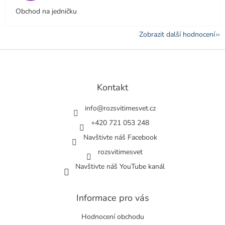
Obchod na jedničku
Zobrazit další hodnocení
Z
á
p
a
Kontakt
t
í
info
@
rozsvitimesvet.cz
+420 721 053 248
Navštivte náš Facebook
rozsvitimesvet
Navštivte náš YouTube kanál
Informace pro vás
Hodnocení obchodu