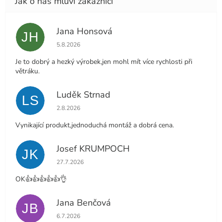
Jana Honsová
JH
Hodnocení obchodu je 5 z 5 hvězdiček.
5.8.2026
Je to dobrý a hezký výrobek,jen mohl mít více rychlosti při
větráku.
Luděk Strnad
LS
Hodnocení obchodu je 5 z 5 hvězdiček.
2.8.2026
Vynikající produkt,jednoduchá montáž a dobrá cena.
Josef KRUMPOCH
JK
Hodnocení obchodu je 5 z 5 hvězdiček.
27.7.2026
OK👍👍👍👍👍👌
Jana Benčová
JB
Hodnocení obchodu je 5 z 5 hvězdiček.
6.7.2026