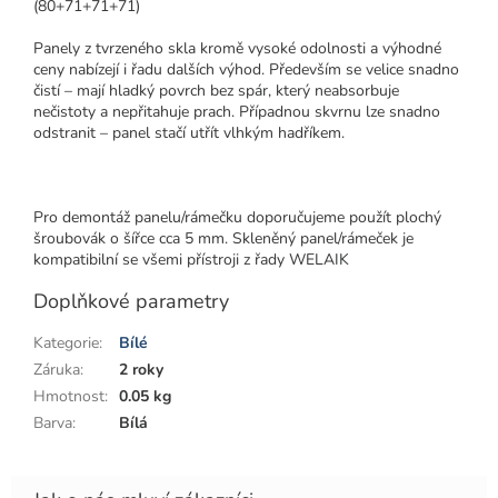
(80+71+71+71)
Panely z tvrzeného skla kromě vysoké odolnosti a výhodné
ceny nabízejí i řadu dalších výhod. Především se velice snadno
čistí – mají hladký povrch bez spár, který neabsorbuje
nečistoty a nepřitahuje prach. Případnou skvrnu lze snadno
odstranit – panel stačí utřít vlhkým hadříkem.
Pro demontáž panelu/rámečku doporučujeme použít plochý
šroubovák o šířce cca 5 mm. Skleněný panel/rámeček je
kompatibilní se všemi přístroji z řady WELAIK
Doplňkové parametry
Kategorie
:
Bílé
Záruka
:
2 roky
Hmotnost
:
0.05 kg
Barva
:
Bílá