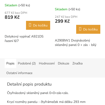
kompletní ř.6/7- bílý
Skladem
(>50 ks)
Průměrné
Skladem
(>50 ks)
hodnocení
677 Kč bez DPH
produktu
819 Kč
247 Kč bez DPH
je
299 Kč
5,0
Do košíku
z
Do košíku
5
Dotykový vypínač A921DS
hvězdiček.
A2908W1 Dvojnásobný
řazení 6/7
skleněný panel 0 + zás - bílý
Popis
Podobné (2)
Hodnocení
Diskuze
Značka
Ostatní informace
Detailní popis produktu
Čtyřnásobný skleněný panel 0+0+zás+zás.
Krycí rozměry panelu - čtyřrámeček má délku 293 mm