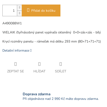
Přidat do košíku
A490088W1
WELAIK čtyřnásobný panel vypínače skleněný
0+0+zás+zás - bílý
Krycí rozměry panelu - rámeček má délku 293 mm (80+71+71+71)
Detailní informace
ZEPTAT SE
HLÍDAT
SDÍLET
Doprava zdarma
Při objednávce nad 2 990 Kč máte dopravu zdarma.