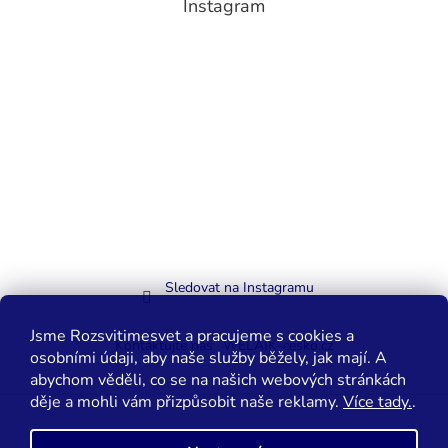
Instagram
Sledovat na Instagramu
Jsme Rozsvitimesvet a pracujeme s cookies a
Kontaktujte nás
WELAIK-cesko.cz
osobními údaji, aby naše služby běžely, jak mají. A
abychom věděli, co se na našich webových stránkách
děje a mohli vám přizpůsobit naše reklamy.
Více tady.
.
Vytvořil Shoptet