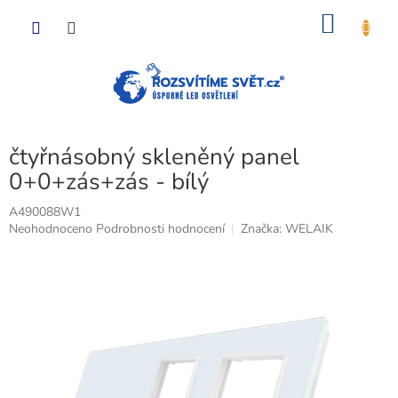
Přejít
NÁKU
na
obsah
KOŠÍK
čtyřnásobný skleněný panel
0+0+zás+zás - bílý
A490088W1
Průměrné
Neohodnoceno
Podrobnosti hodnocení
Značka:
WELAIK
hodnocení
produktu
je
0,0
z
5
hvězdiček.