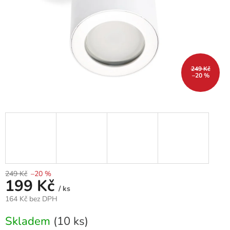
249 Kč
–20 %
249 Kč
–20 %
199 Kč
/ ks
164 Kč bez DPH
Měrná
Skladem
(10 ks)
cena: