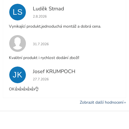
Luděk Strnad
LS
Hodnocení obchodu je 5 z 5 hvězdiček.
2.8.2026
Vynikající produkt,jednoduchá montáž a dobrá cena.
Hodnocení obchodu je 5 z 5 hvězdiček.
31.7.2026
Kvalitní produkt i rychlost dodání zboží!
Josef KRUMPOCH
JK
Hodnocení obchodu je 5 z 5 hvězdiček.
27.7.2026
OK👍👍👍👍👍👌
Zobrazit další hodnocení
Z
á
p