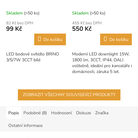
Skladem
(>50 ks)
Skladem
(>50 ks)
82 Kč bez DPH
455 Kč bez DPH
99 Kč
550 Kč
Do košíku
Do košíku
LED bodové svítidlo BRINO
Moderní LED downlight 15W,
3/5/7W 3CCT bílé
1800 lm, 3CCT, IP44, DALI
volitelně, ideální pro kanceláře i
domácnosti, záruka 5 let.
ZOBRAZIT VŠECHNY SOUVISEJÍCÍ PRODUKTY
Popis
Podobné (8)
Hodnocení
Diskuze
Značka
Ostatní informace