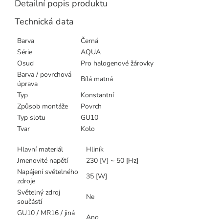
Detailní popis produktu
Technická data
Barva
Černá
Série
AQUA
Osud
Pro halogenové žárovky
Barva / povrchová
Bílá matná
úprava
Typ
Konstantní
Způsob montáže
Povrch
Typ slotu
GU10
Tvar
Kolo
Hlavní materiál
Hliník
Jmenovité napětí
230 [V] ~ 50 [Hz]
Napájení světelného
35 [W]
zdroje
Světelný zdroj
Ne
součástí
GU10 / MR16 / jiná
Ano