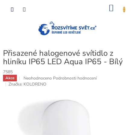
Přejít
NÁKU
na
obsah
KOŠÍK
Přisazené halogenové svítidlo z
hliníku IP65 LED Aqua IP65 - Bílý
7585
Průměrné
Neohodnoceno
Podrobnosti hodnocení
Akce
hodnocení
Značka:
KOLORENO
produktu
je
0,0
z
5
hvězdiček.