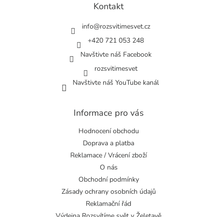
a
Kontakt
t
í
info
@
rozsvitimesvet.cz
+420 721 053 248
Navštivte náš Facebook
rozsvitimesvet
Navštivte náš YouTube kanál
Informace pro vás
Hodnocení obchodu
Doprava a platba
Reklamace / Vrácení zboží
O nás
Obchodní podmínky
Zásady ochrany osobních údajů
Reklamační řád
Výdejna Rozsvítíme svět v Želetavě