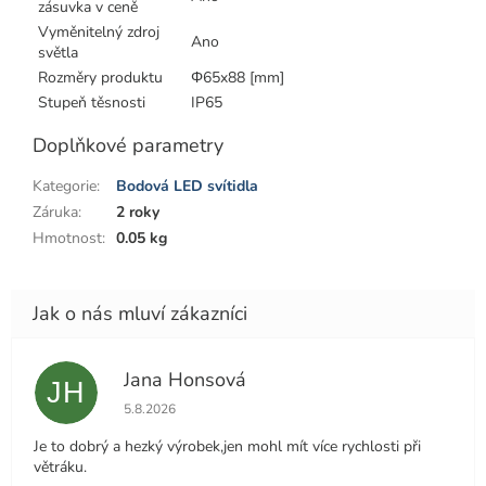
zásuvka v ceně
Vyměnitelný zdroj
Ano
světla
Rozměry produktu
Φ65x88 [mm]
Stupeň těsnosti
IP65
Doplňkové parametry
Kategorie
:
Bodová LED svítidla
Záruka
:
2 roky
Hmotnost
:
0.05 kg
Jana Honsová
JH
Hodnocení obchodu je 5 z 5 hvězdiček.
5.8.2026
Je to dobrý a hezký výrobek,jen mohl mít více rychlosti při
větráku.