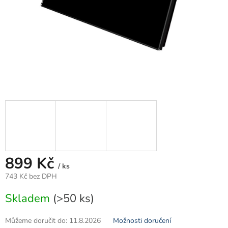
899 Kč
/ ks
743 Kč bez DPH
Měrná
Skladem
(>50 ks)
cena:
Můžeme doručit do:
11.8.2026
Možnosti doručení