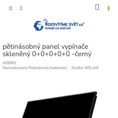
Přejít
NÁKU
na
obsah
KOŠÍK
pětinásobný panel vypínače
skleněný 0+0+0+0+0 -černý
A590B1
Průměrné
Neohodnoceno
Podrobnosti hodnocení
Značka:
WELAIK
hodnocení
produktu
je
0,0
z
5
hvězdiček.