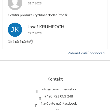
Hodnocení obchodu je 5 z 5 hvězdiček.
31.7.2026
Kvalitní produkt i rychlost dodání zboží!
Josef KRUMPOCH
JK
Hodnocení obchodu je 5 z 5 hvězdiček.
27.7.2026
OK👍👍👍👍👍👌
Zobrazit další hodnocení
Z
á
p
a
Kontakt
t
í
info
@
rozsvitimesvet.cz
+420 721 053 248
Navštivte náš Facebook