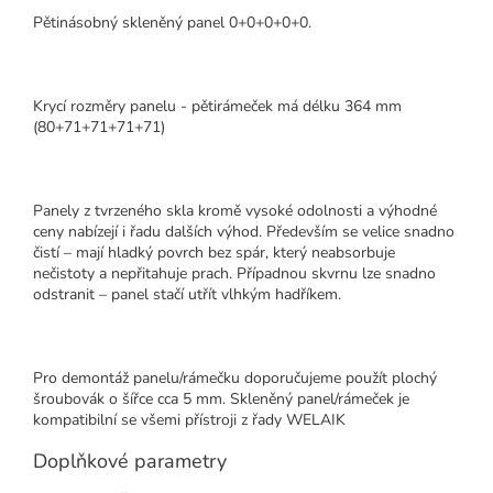
Pětinásobný skleněný panel 0+0+0+0+0.
Krycí rozměry panelu - pětirámeček má délku 364 mm
(80+71+71+71+71)
Panely z tvrzeného skla kromě vysoké odolnosti a výhodné
ceny nabízejí i řadu dalších výhod. Především se velice snadno
čistí – mají hladký povrch bez spár, který neabsorbuje
nečistoty a nepřitahuje prach. Případnou skvrnu lze snadno
odstranit – panel stačí utřít vlhkým hadříkem.
Pro demontáž panelu/rámečku doporučujeme použít plochý
šroubovák o šířce cca 5 mm. Skleněný panel/rámeček je
kompatibilní se všemi přístroji z řady WELAIK
Doplňkové parametry