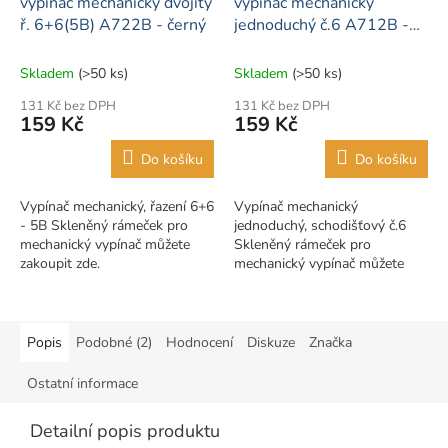
vypínač mechanický dvojitý
vypínač mechanický
ř. 6+6(5B) A722B - černý
jednoduchý č.6 A712B -
černý
Skladem
(>50 ks)
Skladem
(>50 ks)
131 Kč bez DPH
131 Kč bez DPH
159 Kč
159 Kč
Do košíku
Do košíku
Vypínač mechanický, řazení 6+6
Vypínač mechanický
- 5B Skleněný rámeček pro
jednoduchý, schodišťový č.6
mechanický vypínač můžete
Skleněný rámeček pro
zakoupit zde.
mechanický vypínač můžete
zakoupit zde.
Popis
Podobné (2)
Hodnocení
Diskuze
Značka
Ostatní informace
Detailní popis produktu