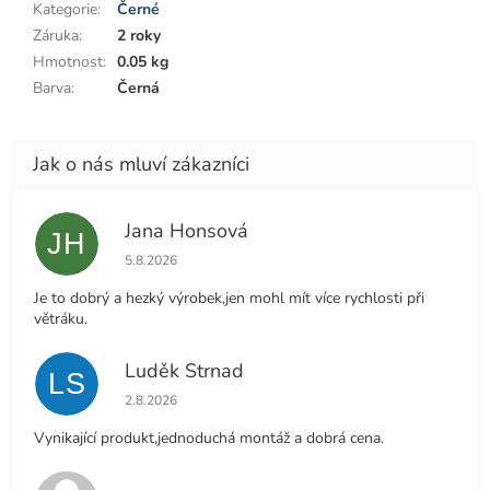
Kategorie
:
Černé
Záruka
:
2 roky
Hmotnost
:
0.05 kg
Barva
:
Černá
Jana Honsová
JH
Hodnocení obchodu je 5 z 5 hvězdiček.
5.8.2026
Je to dobrý a hezký výrobek,jen mohl mít více rychlosti při
větráku.
Luděk Strnad
LS
Hodnocení obchodu je 5 z 5 hvězdiček.
2.8.2026
Vynikající produkt,jednoduchá montáž a dobrá cena.