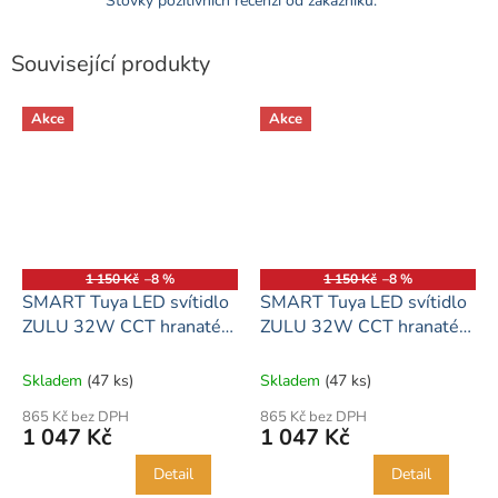
Stovky pozitivních recenzí od zákazníků.
Související produkty
Akce
Akce
1 150 Kč
–8 %
1 150 Kč
–8 %
SMART Tuya LED svítidlo
SMART Tuya LED svítidlo
ZULU 32W CCT hranaté
ZULU 32W CCT hranaté
bílé
bílé
Skladem
(47 ks)
Skladem
(47 ks)
865 Kč bez DPH
865 Kč bez DPH
1 047 Kč
1 047 Kč
Detail
Detail