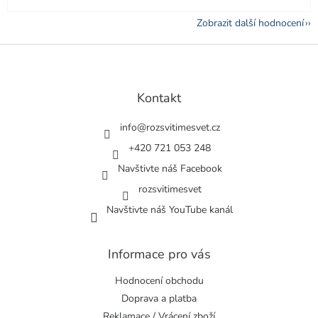
Zobrazit další hodnocení
Z
á
p
a
Kontakt
t
í
info
@
rozsvitimesvet.cz
+420 721 053 248
Navštivte náš Facebook
rozsvitimesvet
Navštivte náš YouTube kanál
Informace pro vás
Hodnocení obchodu
Doprava a platba
Reklamace / Vrácení zboží