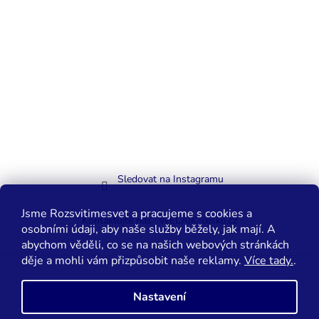
Sledovat na Instagramu
Jsme Rozsvitimesvet a pracujeme s cookies a
Kontaktujte nás
WELAIK-cesko.cz
osobními údaji, aby naše služby běžely, jak mají. A
abychom věděli, co se na našich webových stránkách
děje a mohli vám přizpůsobit naše reklamy.
Více tady.
.
Vytvořil Shoptet
Nastavení