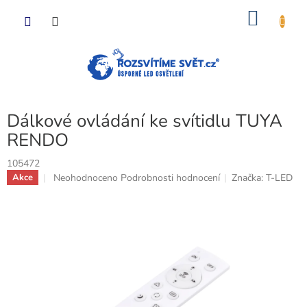
Přejít
NÁKU
na
obsah
KOŠÍK
Dálkové ovládání ke svítidlu TUYA
RENDO
105472
Průměrné
Neohodnoceno
Podrobnosti hodnocení
Značka:
T-LED
Akce
hodnocení
produktu
je
0,0
z
5
hvězdiček.