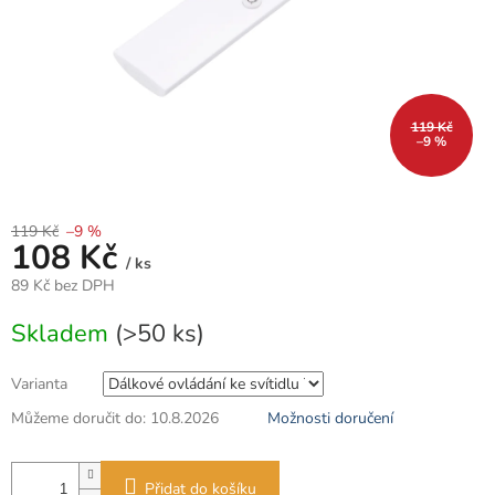
119 Kč
–9 %
119 Kč
–9 %
108 Kč
/ ks
89 Kč bez DPH
Měrná
Skladem
(>50 ks)
cena:
Varianta
Můžeme doručit do:
10.8.2026
Možnosti doručení
Přidat do košíku