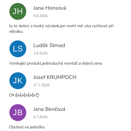
Jana Honsová
JH
Hodnocení obchodu je 5 z 5 hvězdiček.
5.8.2026
Je to dobrý a hezký výrobek,jen mohl mít více rychlosti při
větráku.
Luděk Strnad
LS
Hodnocení obchodu je 5 z 5 hvězdiček.
2.8.2026
Vynikající produkt,jednoduchá montáž a dobrá cena.
Josef KRUMPOCH
JK
Hodnocení obchodu je 5 z 5 hvězdiček.
27.7.2026
OK👍👍👍👍👍👌
Jana Benčová
JB
Hodnocení obchodu je 5 z 5 hvězdiček.
6.7.2026
Obchod na jedničku