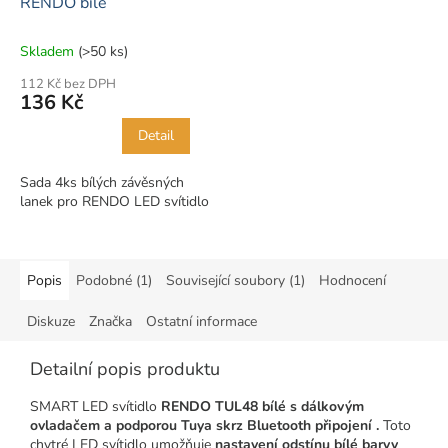
RENDO bílé
Skladem
(>50 ks)
112 Kč bez DPH
136 Kč
Detail
Sada 4ks bílých závěsných
lanek pro RENDO LED svítidlo
Popis
Podobné (1)
Související soubory (1)
Hodnocení
Diskuze
Značka
Ostatní informace
Detailní popis produktu
SMART LED svítidlo
RENDO TUL48 bílé s dálkovým
ovladačem a
podporou Tuya skrz Bluetooth připojení
.
Toto
chytré LED svítidlo umožňuje
nastavení odstínu bílé barvy