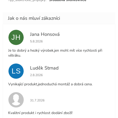
Jana Honsová
JH
Hodnocení obchodu je 5 z 5 hvězdiček.
5.8.2026
Je to dobrý a hezký výrobek,jen mohl mít více rychlosti při
větráku.
Luděk Strnad
LS
Hodnocení obchodu je 5 z 5 hvězdiček.
2.8.2026
Vynikající produkt,jednoduchá montáž a dobrá cena.
Hodnocení obchodu je 5 z 5 hvězdiček.
31.7.2026
Kvalitní produkt i rychlost dodání zboží!