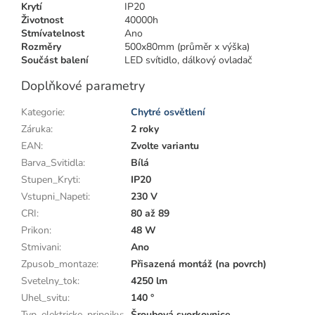
Krytí
IP20
Životnost
40000h
Stmívatelnost
Ano
Rozměry
500x80mm (průměr x výška)
Součást balení
LED svítidlo, dálkový ovladač
Doplňkové parametry
Kategorie
:
Chytré osvětlení
Záruka
:
2 roky
EAN
:
Zvolte variantu
Barva_Svitidla
:
Bílá
Stupen_Kryti
:
IP20
Vstupni_Napeti
:
230 V
CRI
:
80 až 89
Prikon
:
48 W
Stmivani
:
Ano
Zpusob_montaze
:
Přisazená montáž (na povrch)
Svetelny_tok
:
4250 lm
Uhel_svitu
:
140 °
Typ_elektricke_pripojky
:
Šroubová svorkovnice