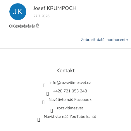
Josef KRUMPOCH
JK
Hodnocení obchodu je 5 z 5 hvězdiček.
27.7.2026
OK👍👍👍👍👍👌
Zobrazit další hodnocení
Z
á
p
a
Kontakt
t
í
info
@
rozsvitimesvet.cz
+420 721 053 248
Navštivte náš Facebook
rozsvitimesvet
Navštivte náš YouTube kanál