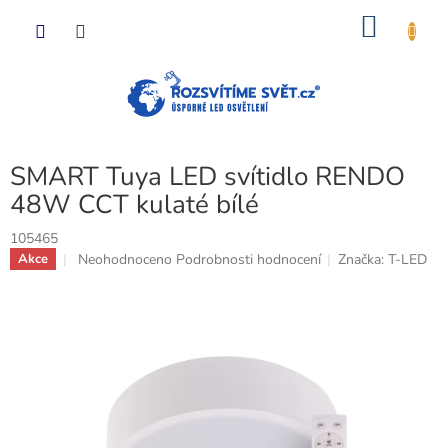
Přejít
NÁKU
na
obsah
KOŠÍK
SMART Tuya LED svítidlo RENDO
48W CCT kulaté bílé
105465
Průměrné
Neohodnoceno
Podrobnosti hodnocení
Značka:
T-LED
Akce
hodnocení
produktu
je
0,0
z
5
hvězdiček.