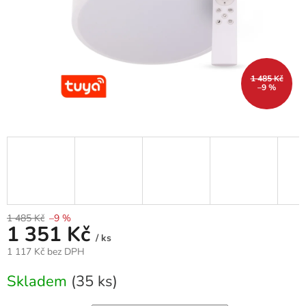
1 485 Kč
–9 %
1 485 Kč
–9 %
1 351 Kč
/ ks
1 117 Kč bez DPH
Měrná
Skladem
(35 ks)
cena: