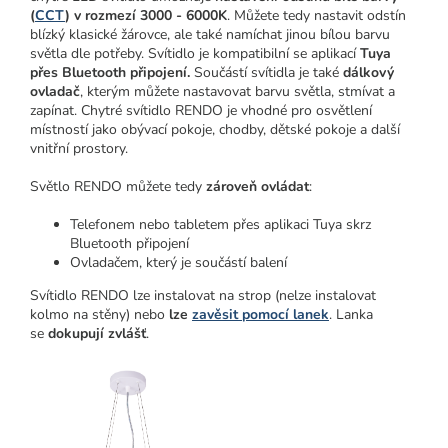
(
CCT
) v rozmezí 3000 - 6000K
. Můžete tedy nastavit odstín
blízký klasické žárovce, ale také namíchat jinou bílou barvu
světla dle potřeby. Svítidlo je kompatibilní se aplikací
Tuya
přes Bluetooth připojení.
Součástí svítidla je také
dálkový
ovladač
, kterým můžete nastavovat barvu světla, stmívat a
zapínat. Chytré svítidlo RENDO je vhodné pro osvětlení
místností jako obývací pokoje, chodby, dětské pokoje a další
vnitřní prostory.
Světlo RENDO můžete tedy
zároveň ovládat
:
Telefonem nebo tabletem přes aplikaci Tuya skrz
Bluetooth připojení
Ovladačem, který je součástí balení
Svítidlo RENDO lze instalovat na strop (nelze instalovat
kolmo na stěny) nebo
lze
zavěsit pomocí lanek
. Lanka
se
dokupují zvlášť
.