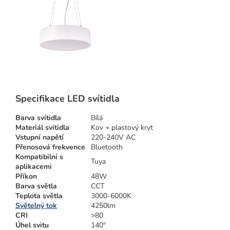
Specifikace LED svítidla
Barva svítidla
Bílá
Materiál svítidla
Kov + plastový kryt
Vstupní napětí
220-240V AC
Přenosová frekvence
Bluetooth
Kompatibilní s
Tuya
aplikacemi
Příkon
48W
Barva světla
CCT
Teplota světla
3000-6000K
Světelný tok
4250lm
CRI
>80
Úhel svitu
140°