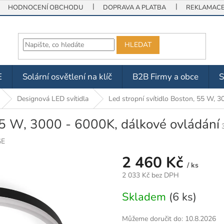
HODNOCENÍ OBCHODU
DOPRAVA A PLATBA
REKLAMACE 
HLEDAT
E
Solární osvětlení na klíč
B2B Firmy a obce
Designová LED svítidla
Led stropní svítidlo Boston, 55 W, 3
 55 W, 3000 - 6000K, dálkové ovládání
GE
2 460 Kč
/ ks
2 033 Kč bez DPH
Měrná
Skladem
(6 ks)
cena:
Můžeme doručit do:
10.8.2026