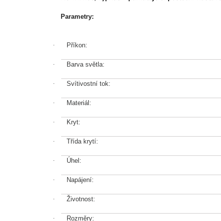
Parametry:
·
Příkon:
·
Barva světla:
·
Svítivostní tok:
·
Materiál:
·
Kryt:
·
Třída krytí:
·
Úhel:
·
Napájení:
·
Životnost:
·
Rozměry: