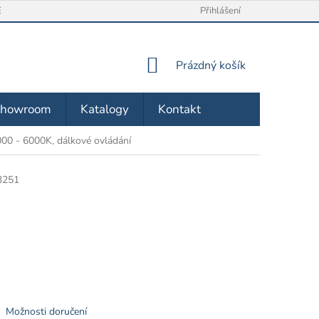
/ VRÁCENÍ ZBOŽÍ
O NÁS
OBCHODNÍ PODMÍNKY
Přihlášení
ZÁSA
NÁKUPNÍ
Prázdný košík
KOŠÍK
Showroom
Katalogy
Kontakt
000 - 6000K, dálkové ovládání
3251
Možnosti doručení