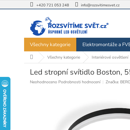
Přejít
+420 721 053 248
info@rozsvitimesvet.cz
na
obsah
Všechny kategorie
Elektromontáže a FV
Domů
Všechny kategorie
Interiérové osvětlení
Led stropní svítidlo Boston,
Průměrné
Neohodnoceno
Podrobnosti hodnocení
Značka:
BER
hodnocení
produktu
je
0,0
z
5
hvězdiček.