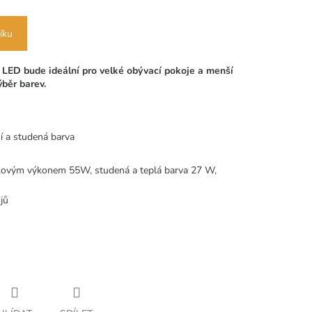
íku
ED bude ideální pro velké obývací pokoje a menší
běr barev.
ní a studená barva
lkovým výkonem 55W, studená a teplá barva 27 W,
jů