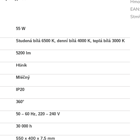
Hmo
EAN
Stmí
55 W
Studená bílá 6500 K, denní bílá 4000 K, teplá bílá 3000 K
5200 lm
Hliník
Mléčný
IP20
360
°
50 – 60 Hz, 220 – 240 V
30 000 h
550 x 400 x 7,5 mm