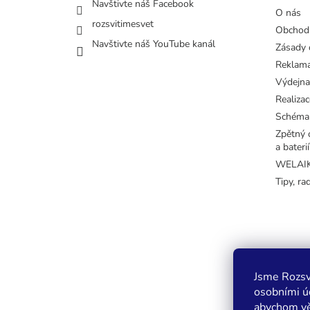
Navštivte náš Facebook
O nás
rozsvitimesvet
Obchod
Navštivte náš YouTube kanál
Zásady 
Reklama
Výdejna
Realizac
Schéma
Zpětný o
a baterií
WELAIK 
Tipy, ra
Jsme Rozsv
osobními úd
abychom vě