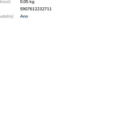
tnost
:
0.05 kg
:
5907612232711
vatelný
:
Ano