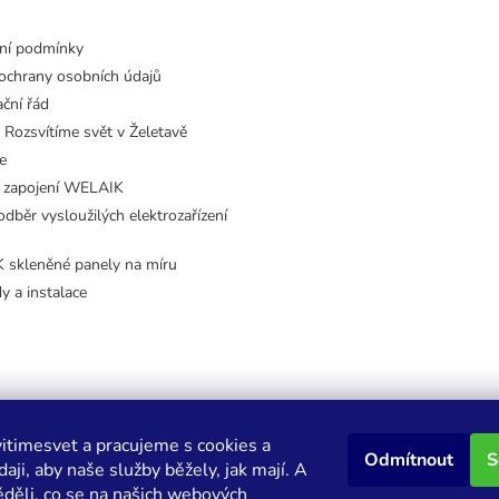
ní podmínky
ochrany osobních údajů
ční řád
 Rozsvítíme svět v Želetavě
e
 zapojení WELAIK
dběr vysloužilých elektrozařízení
skleněné panely na míru
dy a instalace
itimesvet a pracujeme s cookies a
Odmítnout
S
aji, aby naše služby běžely, jak mají. A
děli, co se na našich webových