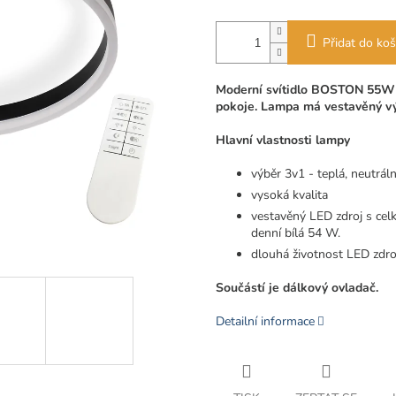
Přidat do koš
Moderní svítidlo BOSTON 55W L
pokoje. Lampa má vestavěný vý
Hlavní vlastnosti lampy
výběr 3v1 - teplá, neutrál
vysoká kvalita
vestavěný LED zdroj s ce
denní bílá 54 W.
dlouhá životnost LED zdro
Součástí je dálkový ovladač.
Detailní informace