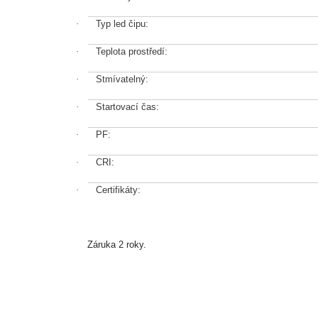
·
Typ led čipu:
·
Teplota prostředí:
·
Stmívatelný:
·
Startovací čas:
·
PF:
·
CRI:
·
Certifikáty:
Záruka 2 roky.