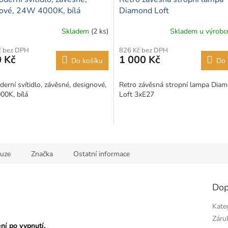
ové, 24W 4000K, bílá
Diamond Loft
Skladem
(2 ks)
Skladem u výrob
č bez DPH
826 Kč bez DPH
 Kč
1 000 Kč
Do košíku
Do 
erní svítidlo, závěsné, designové,
Retro závěsná stropní lampa Dia
0K, bílá
Loft 3xE27
kuze
Značka
Ostatní informace
Dop
Kate
Záru
ní po vypnutí.