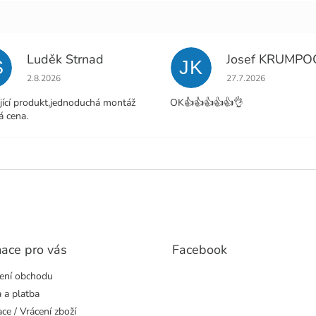
Luděk Strnad
Josef KRUMPO
S
JK
Hodnocení obchodu je 5 z 5 hvězdiček.
Hodnocení obchodu j
2.8.2026
27.7.2026
jící produkt,jednoduchá montáž
OK👍👍👍👍👍👌
á cena.
mace pro vás
Facebook
ení obchodu
 a platba
ce / Vrácení zboží