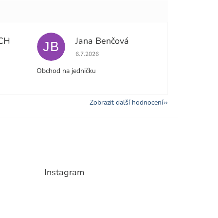
CH
Jana Benčová
JB
e 5 z 5 hvězdiček.
Hodnocení obchodu je 5 z 5 hvězdiček.
6.7.2026
Obchod na jedničku
Zobrazit další hodnocení
Instagram