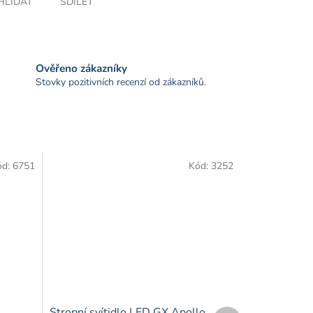
HLÍDAT
SDÍLET
Ověřeno zákazníky
Stovky pozitivních recenzí od zákazníků.
ód:
6751
Kód:
3252
Stropní svítidlo LED GX Apollo
Další