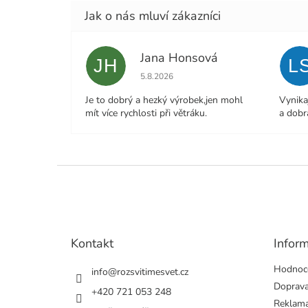
Jana Honsová
JH
L
Hodnocení obchodu je 5 z 5 hvězdiček.
5.8.2026
Je to dobrý a hezký výrobek,jen mohl
Vynika
mít více rychlosti při větráku.
a dobr
Z
á
p
a
t
Kontakt
Infor
í
Hodnoc
info
@
rozsvitimesvet.cz
Doprava
+420 721 053 248
Reklama