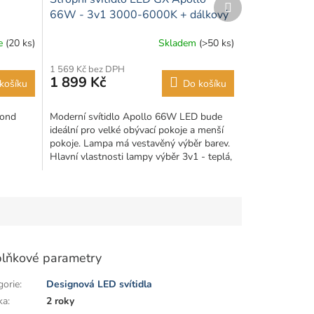
produkt
66W - 3v1 3000-6000K + dálkový
ovladač
ce
(20 ks)
Skladem
(>50 ks)
1 569 Kč bez DPH
1 899 Kč
košíku
Do košíku
mond
Moderní svítidlo Apollo 66W LED bude
ideální pro velké obývací pokoje a menší
pokoje. Lampa má vestavěný výběr barev.
Hlavní vlastnosti lampy výběr 3v1 - teplá,
neutrální a...
lňkové parametry
gorie
:
Designová LED svítidla
ka
:
2 roky