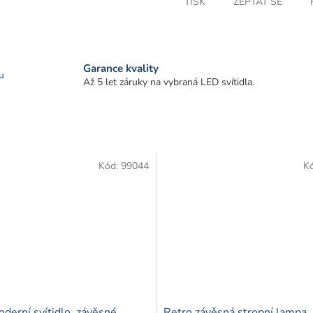
TISK
ZEPTAT SE
Garance kvality
u
Až 5 let záruky na vybraná LED svítidla.
Kód:
99044
K
derní svítidlo, závěsné,
Retro závěsná stropní lampa