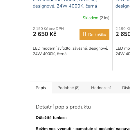
designové, 24W 4000K, černá
design
Skladem
(2 ks)
2 190 Kč bez DPH
2 190 K
2 650 Kč
2 650
Do košíku
LED moderní svítidlo, závěsné, designové,
LED mod
24W 4000K, černá
24W 400
Popis
Podobné (8)
Hodnocení
Dis
Detailní popis produktu
Důležité funkce:
Režim noc, vypnutí - pamatuje si poslední nastave