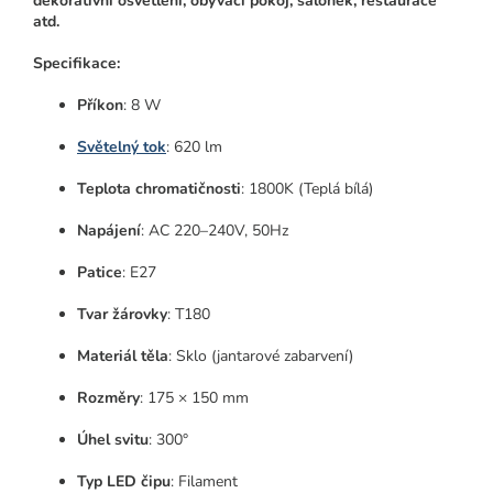
dekorativní osvětlení, obývací pokoj, salonek, restaurace
atd.
Specifikace:
Příkon
: 8 W
Světelný tok
: 620 lm
Teplota chromatičnosti
: 1800K (Teplá bílá)
Napájení
: AC 220–240V, 50Hz
Patice
: E27
Tvar žárovky
: T180
Materiál těla
: Sklo (jantarové zabarvení)
Rozměry
: 175 × 150 mm
Úhel svitu
: 300°
Typ LED čipu
: Filament