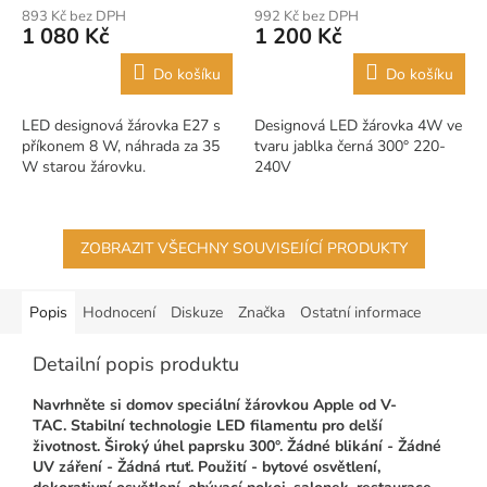
893 Kč bez DPH
992 Kč bez DPH
1 080 Kč
1 200 Kč
Do košíku
Do košíku
LED designová žárovka E27 s
Designová LED žárovka 4W ve
příkonem 8 W, náhrada za 35
tvaru jablka černá 300° 220-
W starou žárovku.
240V
ZOBRAZIT VŠECHNY SOUVISEJÍCÍ PRODUKTY
Popis
Hodnocení
Diskuze
Značka
Ostatní informace
Detailní popis produktu
Navrhněte si domov speciální žárovkou Apple od V-
TAC.
Stabilní technologie LED filamentu pro delší
životnost.
Široký úhel paprsku 300°.
Žádné blikání - Žádné
UV záření - Žádná rtuť.
Použití - bytové osvětlení,