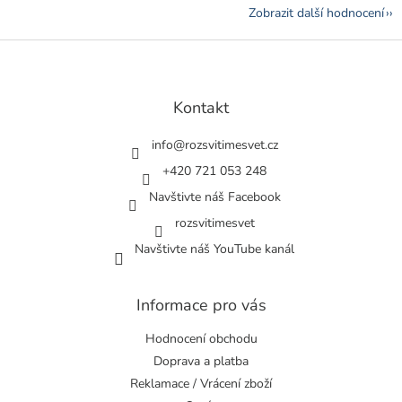
Zobrazit další hodnocení
Z
á
p
a
Kontakt
t
í
info
@
rozsvitimesvet.cz
+420 721 053 248
Navštivte náš Facebook
rozsvitimesvet
Navštivte náš YouTube kanál
Informace pro vás
Hodnocení obchodu
Doprava a platba
Reklamace / Vrácení zboží