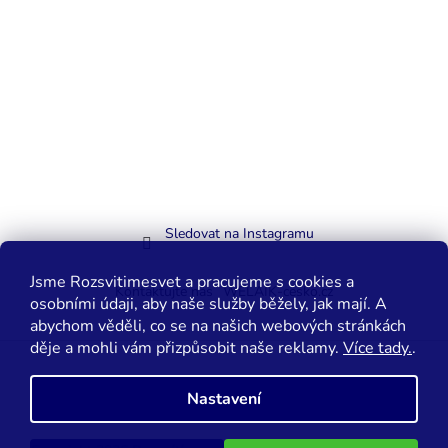
Sledovat na Instagramu
Jsme Rozsvitimesvet a pracujeme s cookies a
Kontaktujte nás
WELAIK-cesko.cz
osobními údaji, aby naše služby běžely, jak mají. A
abychom věděli, co se na našich webových stránkách
děje a mohli vám přizpůsobit naše reklamy.
Více tady.
.
Vytvořil Shoptet
Nastavení