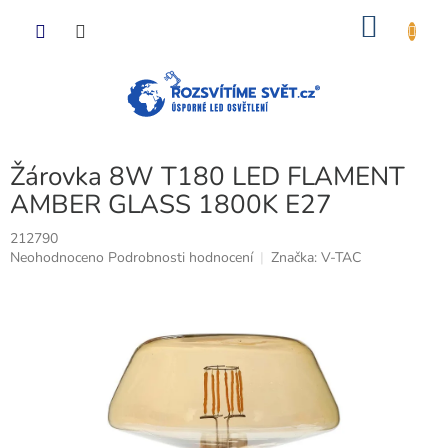
Přejít
NÁKU
na
obsah
KOŠÍK
Žárovka 8W T180 LED FLAMENT
AMBER GLASS 1800K E27
212790
Průměrné
Neohodnoceno
Podrobnosti hodnocení
Značka:
V-TAC
hodnocení
produktu
je
0,0
z
5
hvězdiček.