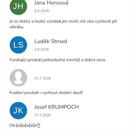
Jana Honsová
JH
Hodnocení obchodu je 5 z 5 hvězdiček.
5.8.2026
Je to dobrý a hezký výrobek,jen mohl mít více rychlosti při
větráku.
Luděk Strnad
LS
Hodnocení obchodu je 5 z 5 hvězdiček.
2.8.2026
Vynikající produkt,jednoduchá montáž a dobrá cena.
Hodnocení obchodu je 5 z 5 hvězdiček.
31.7.2026
Kvalitní produkt i rychlost dodání zboží!
Josef KRUMPOCH
JK
Hodnocení obchodu je 5 z 5 hvězdiček.
27.7.2026
OK👍👍👍👍👍👌