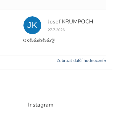
Josef KRUMPOCH
JK
e 5 z 5 hvězdiček.
Hodnocení obchodu je 5 z 5 hvězdiček.
27.7.2026
OK👍👍👍👍👍👌
Zobrazit další hodnocení
Instagram