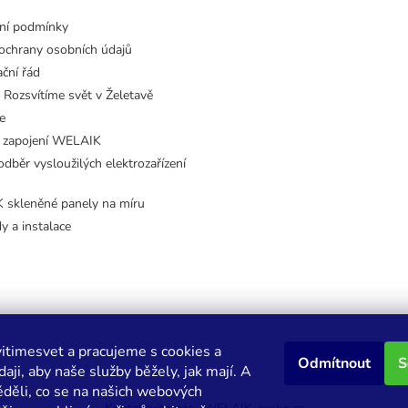
ní podmínky
ochrany osobních údajů
ční řád
 Rozsvítíme svět v Želetavě
e
 zapojení WELAIK
dběr vysloužilých elektrozařízení
skleněné panely na míru
dy a instalace
itimesvet a pracujeme s cookies a
Odmítnout
S
aji, aby naše služby běžely, jak mají. A
děli, co se na našich webových