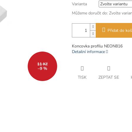
Varianta
Můžeme doručit do:
Zvolte varia
Přidat do koš
Koncovka profilu NEON816
Detailní informace
11 Kč
–9 %
TISK
ZEPTAT SE