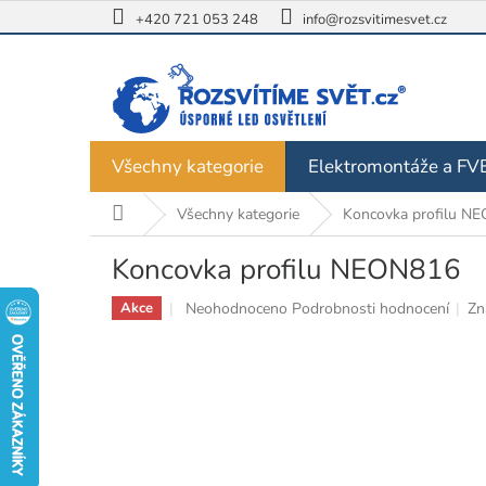
Přejít
+420 721 053 248
info@rozsvitimesvet.cz
na
obsah
Všechny kategorie
Elektromontáže a FV
Domů
Všechny kategorie
Koncovka profilu N
Koncovka profilu NEON816
Průměrné
Neohodnoceno
Podrobnosti hodnocení
Zn
Akce
hodnocení
produktu
je
0,0
z
5
hvězdiček.