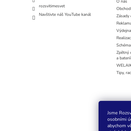
O nás
rozsvitimesvet
Obchod
Navštivte náš YouTube kanál
Zásady 
Reklama
Výdejna
Realizac
Schéma
Zpětný o
a baterií
WELAIK 
Tipy, ra
Jsme Rozsv
osobními úd
abychom vě