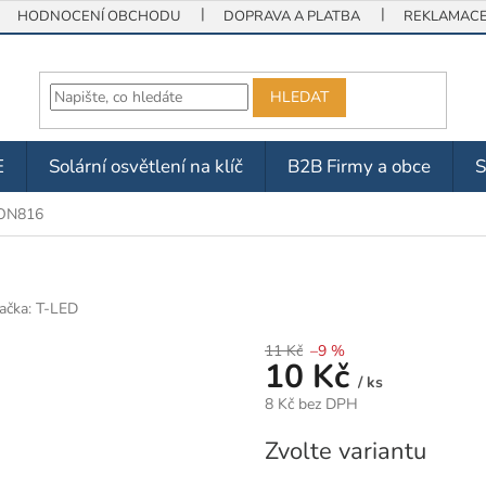
HODNOCENÍ OBCHODU
DOPRAVA A PLATBA
REKLAMACE 
HLEDAT
E
Solární osvětlení na klíč
B2B Firmy a obce
EON816
ačka:
T-LED
11 Kč
–9 %
10 Kč
/ ks
8 Kč bez DPH
Měrná
Zvolte variantu
cena: