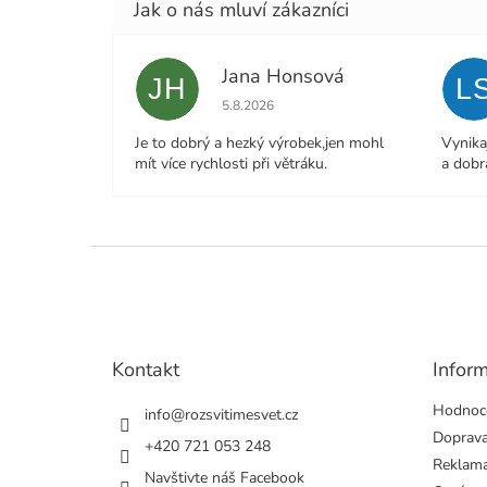
Jana Honsová
JH
L
Hodnocení obchodu je 5 z 5 hvězdiček.
5.8.2026
Je to dobrý a hezký výrobek,jen mohl
Vynika
mít více rychlosti při větráku.
a dobr
Z
á
p
a
t
Kontakt
Infor
í
Hodnoc
info
@
rozsvitimesvet.cz
Doprava
+420 721 053 248
Reklama
Navštivte náš Facebook