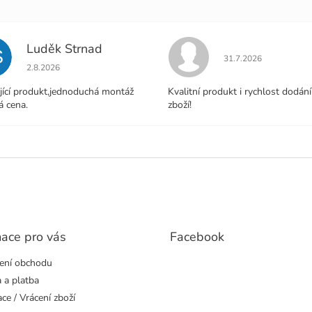
Luděk Strnad
S
Hodnocení obchodu j
31.7.2026
Hodnocení obchodu je 5 z 5 hvězdiček.
2.8.2026
jící produkt,jednoduchá montáž
Kvalitní produkt i rychlost dodání
á cena.
zboží!
mace pro vás
Facebook
ení obchodu
 a platba
ce / Vrácení zboží