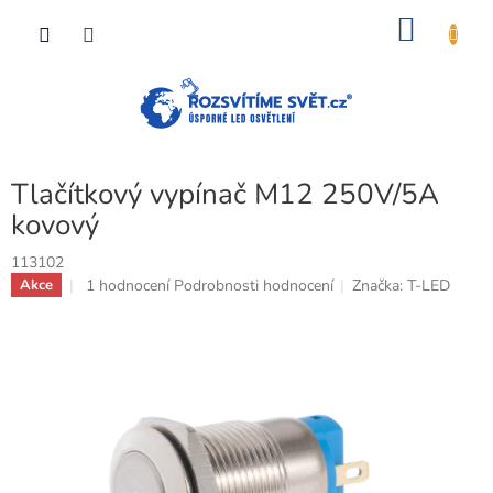
Přejít
NÁKU
na
obsah
KOŠÍK
Tlačítkový vypínač M12 250V/5A
kovový
113102
Průměrné
1 hodnocení
Podrobnosti hodnocení
Značka:
T-LED
Akce
hodnocení
produktu
je
5,0
z
5
hvězdiček.