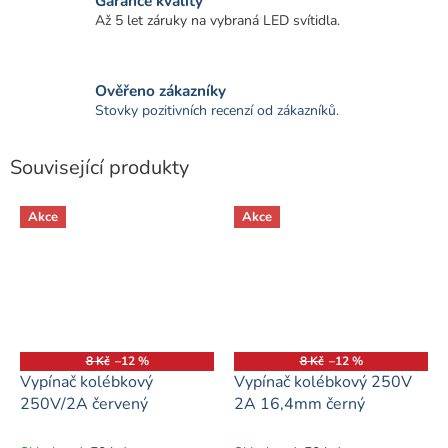
Garance kvality
Až 5 let záruky na vybraná LED svítidla.
Ověřeno zákazníky
Stovky pozitivních recenzí od zákazníků.
Související produkty
Akce
Akce
8 Kč
–12 %
8 Kč
–12 %
Vypínač kolébkový
Vypínač kolébkový 250V
250V/2A červený
2A 16,4mm černý