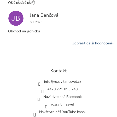
OK👍👍👍👍👍👌
Jana Benčová
JB
Hodnocení obchodu je 5 z 5 hvězdiček.
6.7.2026
Obchod na jedničku
Zobrazit další hodnocení
Z
á
p
a
Kontakt
t
í
info
@
rozsvitimesvet.cz
+420 721 053 248
Navštivte náš Facebook
rozsvitimesvet
Navštivte náš YouTube kanál