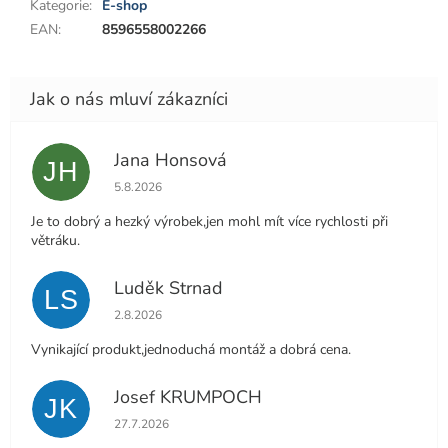
Kategorie
:
E-shop
EAN
:
8596558002266
Jana Honsová
JH
Hodnocení obchodu je 5 z 5 hvězdiček.
5.8.2026
Je to dobrý a hezký výrobek,jen mohl mít více rychlosti při
větráku.
Luděk Strnad
LS
Hodnocení obchodu je 5 z 5 hvězdiček.
2.8.2026
Vynikající produkt,jednoduchá montáž a dobrá cena.
Josef KRUMPOCH
JK
Hodnocení obchodu je 5 z 5 hvězdiček.
27.7.2026