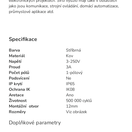
elektronických projektech. Širší využití mají také v oblastech
jako jsou komunikace, strojní ovládání, domácí automatizace,
průmyslové aplikace atd.
Specifikace
Barva
Stříbrná
Materiál
Kov
Napětí
3-250V
Proud
3A
Počet pólů
1-pólový
Podsvícení
Ne
IP krytí
IP65
Ochrana IK
IK08
Aretace
Ano
Životnost
500 000 cyklů
Montážní otvor
12mm
Rozměry
Viz obrázek
Doplňkové parametry