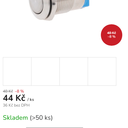
48 Kč
–8 %
48 Kč
–8 %
44 Kč
/ ks
36 Kč bez DPH
Měrná
Skladem
(>50 ks)
cena: