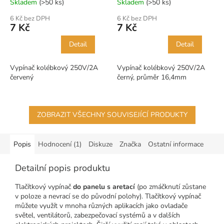
Skladem
(>50 ks)
Skladem
(>50 ks)
6 Kč bez DPH
6 Kč bez DPH
7 Kč
7 Kč
Detail
Detail
Vypínač kolébkový 250V/2A
Vypínač kolébkový 250V/2A
červený
černý, průměr 16,4mm
ZOBRAZIT VŠECHNY SOUVISEJÍCÍ PRODUKTY
Popis
Hodnocení (1)
Diskuze
Značka
Ostatní informace
Detailní popis produktu
Tlačítkový vypínač
do panelu s aretací
(po zmáčknutí zůstane
v poloze a nevrací se do původní polohy). Tlačítkový vypínač
můžete využít v mnoha různých aplikacích jako ovladače
světel, ventilátorů, zabezpečovací systémů a v dalších