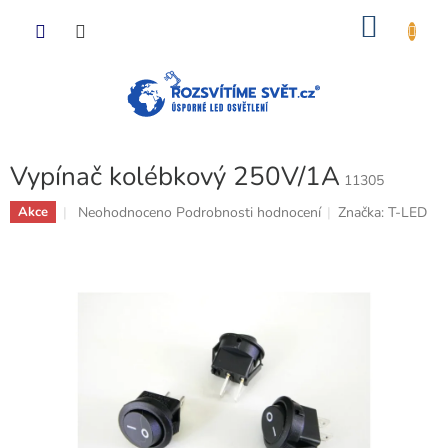
Přejít
NÁKU
na
obsah
KOŠÍK
Vypínač kolébkový 250V/1A
11305
Průměrné
Neohodnoceno
Podrobnosti hodnocení
Značka:
T-LED
Akce
hodnocení
produktu
je
0,0
z
5
hvězdiček.