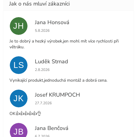
Jana Honsová
JH
Hodnocení obchodu je 5 z 5 hvězdiček.
5.8.2026
Je to dobrý a hezký výrobek,jen mohl mít více rychlosti při
větráku.
Luděk Strnad
LS
Hodnocení obchodu je 5 z 5 hvězdiček.
2.8.2026
Vynikající produkt,jednoduchá montáž a dobrá cena.
Josef KRUMPOCH
JK
Hodnocení obchodu je 5 z 5 hvězdiček.
27.7.2026
OK👍👍👍👍👍👌
Jana Benčová
JB
Hodnocení obchodu je 5 z 5 hvězdiček.
6.7.2026