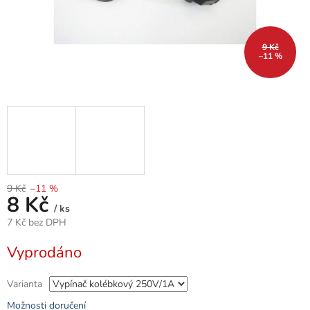
9 Kč
–11 %
9 Kč
–11 %
8 Kč
/ ks
7 Kč bez DPH
Měrná
Vyprodáno
cena:
Varianta
Možnosti doručení