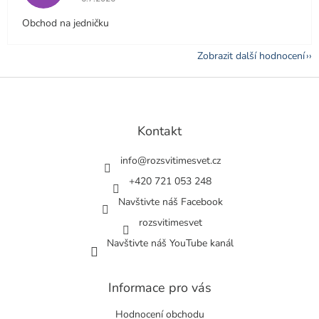
Obchod na jedničku
Zobrazit další hodnocení
Z
á
p
a
Kontakt
t
í
info
@
rozsvitimesvet.cz
+420 721 053 248
Navštivte náš Facebook
rozsvitimesvet
Navštivte náš YouTube kanál
Informace pro vás
Hodnocení obchodu