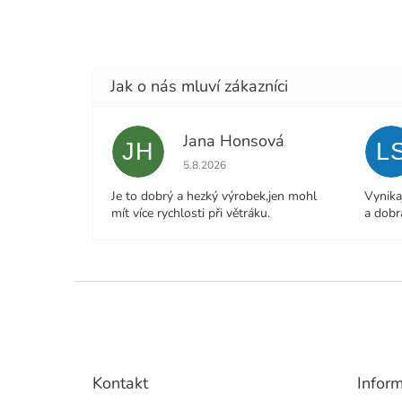
Jana Honsová
JH
L
Hodnocení obchodu je 5 z 5 hvězdiček.
5.8.2026
Je to dobrý a hezký výrobek,jen mohl
Vynika
mít více rychlosti při větráku.
a dobr
Z
á
p
a
t
Kontakt
Infor
í