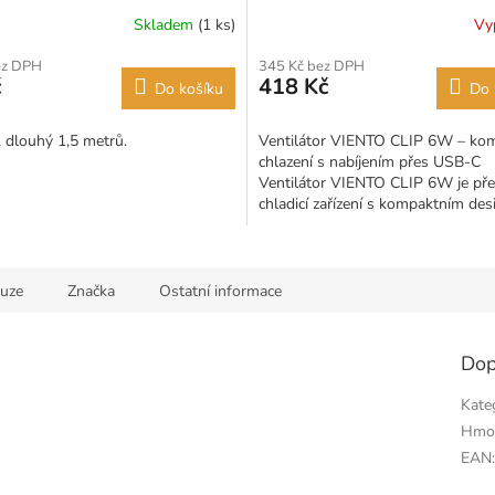
Skladem
(1 ks)
Vy
ez DPH
345 Kč bez DPH
č
418 Kč
Do košíku
Do 
, dlouhý 1,5 metrů.
Ventilátor VIENTO CLIP 6W – ko
chlazení s nabíjením přes USB-C
Ventilátor VIENTO CLIP 6W je př
chladicí zařízení s kompaktním de
a...
kuze
Značka
Ostatní informace
Dop
Kate
Hmo
EAN