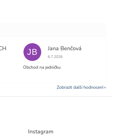
CH
Jana Benčová
JB
e 5 z 5 hvězdiček.
Hodnocení obchodu je 5 z 5 hvězdiček.
6.7.2026
Obchod na jedničku
Zobrazit další hodnocení
Instagram