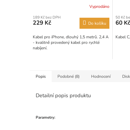
Vyprodáno
189 Kč bez DPH
50 Kč b
229 Kč
60 K
Do košíku
Kabel pro iPhone, dlouhý 1,5 metrů. 2,4 A
Kabel C
- kvalitně provedený kabel pro rychlé
nabíjení.
Popis
Podobné (8)
Hodnocení
Dis
Detailní popis produktu
Parametry: