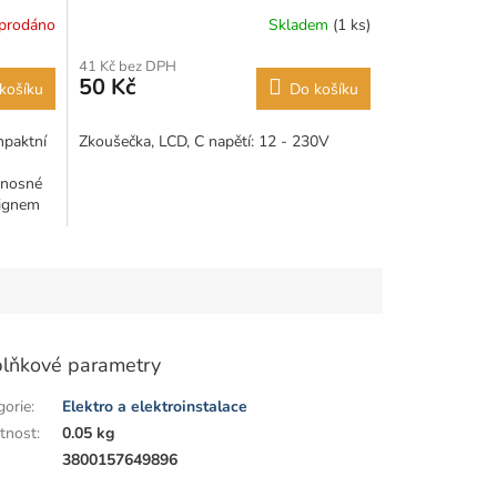
prodáno
Skladem
(1 ks)
41 Kč bez DPH
50 Kč
košíku
Do košíku
mpaktní
Zkoušečka, LCD, C napětí: 12 - 230V
enosné
signem
lňkové parametry
gorie
:
Elektro a elektroinstalace
tnost
:
0.05 kg
:
3800157649896