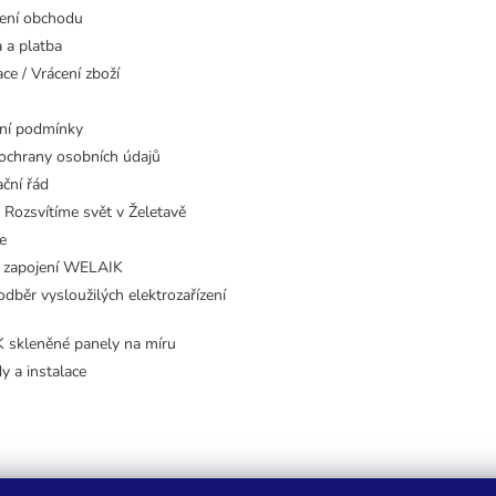
ení obchodu
 a platba
ce / Vrácení zboží
ní podmínky
ochrany osobních údajů
ční řád
 Rozsvítíme svět v Želetavě
e
 zapojení WELAIK
dběr vysloužilých elektrozařízení
skleněné panely na míru
dy a instalace