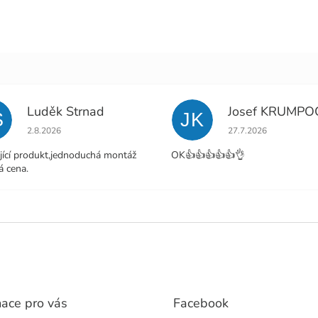
Luděk Strnad
Josef KRUMPO
S
JK
Hodnocení obchodu je 5 z 5 hvězdiček.
Hodnocení obchodu j
2.8.2026
27.7.2026
jící produkt,jednoduchá montáž
OK👍👍👍👍👍👌
á cena.
mace pro vás
Facebook