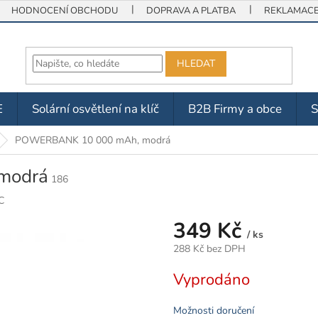
HODNOCENÍ OBCHODU
DOPRAVA A PLATBA
REKLAMACE 
HLEDAT
E
Solární osvětlení na klíč
B2B Firmy a obce
POWERBANK 10 000 mAh, modrá
modrá
186
C
349 Kč
/ ks
288 Kč bez DPH
Měrná
Vyprodáno
cena:
Možnosti doručení