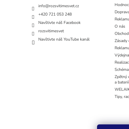
Hodnoc
info
@
rozsvitimesvet.cz
Doprava
+420 721 053 248
Reklama
Navštivte náš Facebook
O nás
rozsvitimesvet
Obchod
Navštivte náš YouTube kanál
Zásady 
Reklama
Výdejna
Realizac
Schéma
Zpětný o
a baterií
WELAIK 
Tipy, ra