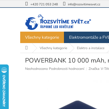
Přejít
+420 721 053 248
info@rozsvitimesvet.cz
na
obsah
Všechny kategorie
Elektromontáže a FV
Domů
Všechny kategorie
Elektro a instalace
POWERBANK 10 000 mAh, 
Průměrné
Neohodnoceno
Podrobnosti hodnocení
Značka:
V-TA
hodnocení
produktu
je
0,0
z
5
hvězdiček.