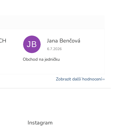
CH
Jana Benčová
JB
e 5 z 5 hvězdiček.
Hodnocení obchodu je 5 z 5 hvězdiček.
6.7.2026
Obchod na jedničku
Zobrazit další hodnocení
Instagram