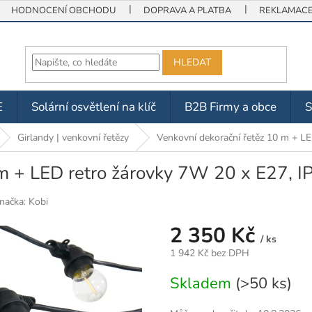
HODNOCENÍ OBCHODU
DOPRAVA A PLATBA
REKLAMACE 
HLEDAT
E
Solární osvětlení na klíč
B2B Firmy a obce
Girlandy | venkovní řetězy
Venkovní dekorační řetěz 10 m + LE
 m + LED retro žárovky 7W 20 x E27, I
načka:
Kobi
2 350 Kč
/ ks
1 942 Kč bez DPH
Měrná
Skladem
(>50 ks)
cena: