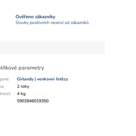
Ověřeno zákazníky
Stovky pozitivních recenzí od zákazníků.
lňkové parametry
gorie
:
Girlandy | venkovní řetězy
ka
:
2 roky
tnost
:
4 kg
:
5902846019350