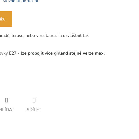
Možnosti doručení
íku
radě, terase, nebo v restauraci a ozvláštnit tak
ovky E27 -
lze propojit více girland stejné verze max.
HLÍDAT
SDÍLET