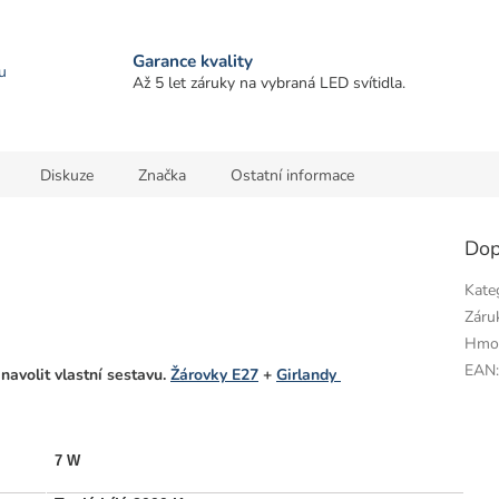
Garance kvality
u
Až 5 let záruky na vybraná LED svítidla.
Diskuze
Značka
Ostatní informace
Dop
Kate
Záru
Hmo
EAN
navolit vlastní sestavu.
Žárovky E27
+
Girlandy
7 W