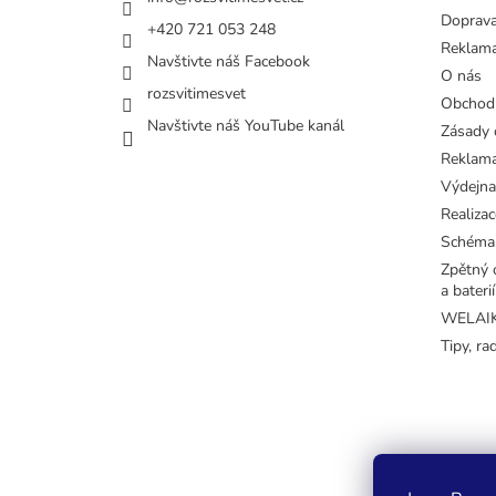
Doprava
+420 721 053 248
Reklama
Navštivte náš Facebook
O nás
rozsvitimesvet
Obchod
Navštivte náš YouTube kanál
Zásady 
Reklama
Výdejna
Realizac
Schéma
Zpětný o
a baterií
WELAIK 
Tipy, ra