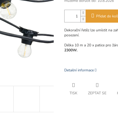
Můžeme doručit do:
10.8.2026
Přidat do koš
Dekorační řetěz lze umístit na zah
posezení.
Délka 10 m a 20 x patice pro žár
2300W.
Detailní informace
TISK
ZEPTAT SE