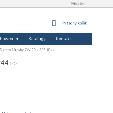
/ VRÁCENÍ ZBOŽÍ
O NÁS
OBCHODNÍ PODMÍNKY
Přihlášení
ZÁSA
NÁKUPNÍ
Prázdný košík
KOŠÍK
Showroom
Katalogy
Kontakt
D retro žárovky 7W 20 x E27, IP44
P44
1424