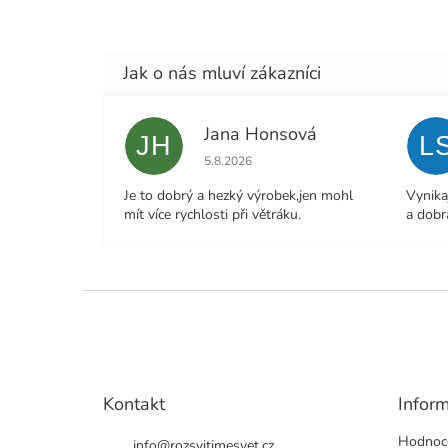
Jana Honsová
JH
L
Hodnocení obchodu je 5 z 5 hvězdiček.
5.8.2026
Je to dobrý a hezký výrobek,jen mohl
Vynika
mít více rychlosti při větráku.
a dobr
Z
á
p
a
t
Kontakt
Infor
í
Hodnoc
info
@
rozsvitimesvet.cz