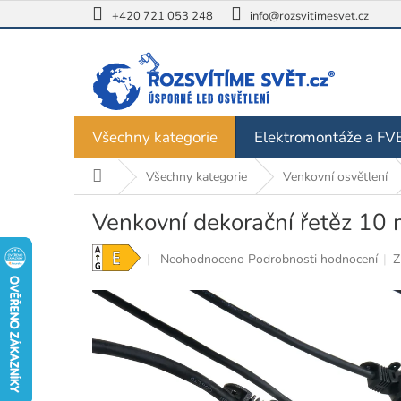
Přejít
+420 721 053 248
info@rozsvitimesvet.cz
na
obsah
Všechny kategorie
Elektromontáže a FV
Domů
Všechny kategorie
Venkovní osvětlení
Venkovní dekorační řetěz 10
Průměrné
Neohodnoceno
Podrobnosti hodnocení
Z
hodnocení
produktu
je
0,0
z
5
hvězdiček.