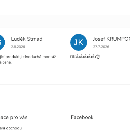
Luděk Strnad
Josef KRUMPO
S
JK
Hodnocení obchodu je 5 z 5 hvězdiček.
Hodnocení obchodu j
2.8.2026
27.7.2026
jící produkt,jednoduchá montáž
OK👍👍👍👍👍👌
á cena.
mace pro vás
Facebook
ení obchodu