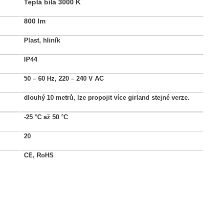
Teplá bílá 3000 K
800 lm
Plast, hliník
IP44
50 – 60 Hz, 220 – 240 V AC
dlouhý 10 metrů, lze propojit více girland stejné verze.
-25 °C až 50 °C
20
CE, RoHS