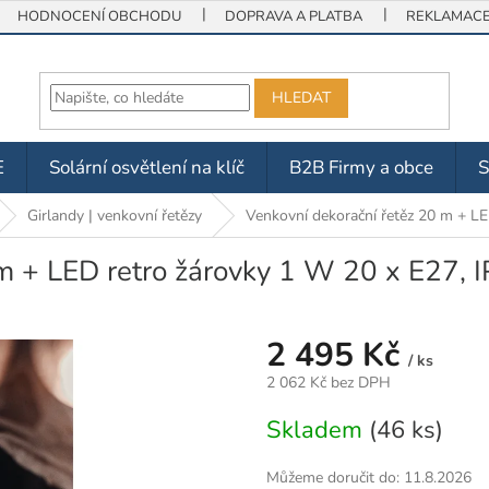
HODNOCENÍ OBCHODU
DOPRAVA A PLATBA
REKLAMACE 
HLEDAT
E
Solární osvětlení na klíč
B2B Firmy a obce
Girlandy | venkovní řetězy
Venkovní dekorační řetěz 20 m + LE
m + LED retro žárovky 1 W 20 x E27, 
2 495 Kč
/ ks
2 062 Kč bez DPH
Měrná
Skladem
(46 ks)
cena:
Můžeme doručit do:
11.8.2026