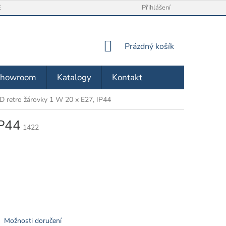
/ VRÁCENÍ ZBOŽÍ
O NÁS
OBCHODNÍ PODMÍNKY
Přihlášení
ZÁSA
NÁKUPNÍ
Prázdný košík
KOŠÍK
Showroom
Katalogy
Kontakt
D retro žárovky 1 W 20 x E27, IP44
IP44
1422
Možnosti doručení