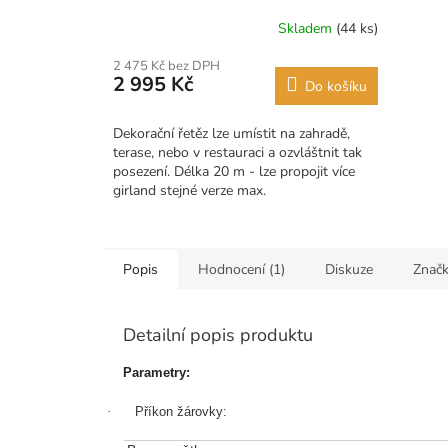
IP44
Skladem
(44 ks)
2 475 Kč bez DPH
2 995 Kč
Do košíku
Dekorační řetěz lze umístit na zahradě,
terase, nebo v restauraci a ozvláštnit tak
posezení. Délka 20 m - lze propojit více
girland stejné verze max.
2300W. Vzdálenost mezi...
Popis
Hodnocení (1)
Diskuze
Znač
Detailní popis produktu
Parametry:
·
Příkon žárovky: