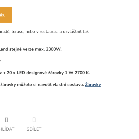
íku
radě, terase, nebo v restauraci a ozvláštnit tak
irland stejné verze max. 2300W.
m.
ěz + 20 x LED designové žárovky 1 W 2700 K.
žárovky můžete si navolit vlastní sestavu.
Žárovky
HLÍDAT
SDÍLET