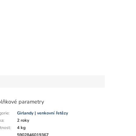
lňkové parametry
gorie
:
Girlandy | venkovní řetězy
ka
:
2 roky
tnost
:
4 kg
:
5902846019367