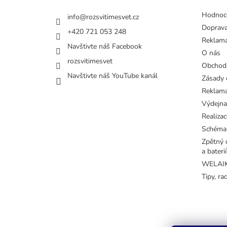
Hodnoc
info
@
rozsvitimesvet.cz
Doprava
+420 721 053 248
Reklama
Navštivte náš Facebook
O nás
rozsvitimesvet
Obchod
Navštivte náš YouTube kanál
Zásady 
Reklama
Výdejna
Realizac
Schéma
Zpětný o
a baterií
WELAIK 
Tipy, ra