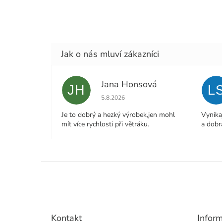
Jana Honsová
JH
L
Hodnocení obchodu je 5 z 5 hvězdiček.
5.8.2026
Je to dobrý a hezký výrobek,jen mohl
Vynika
mít více rychlosti při větráku.
a dobr
Z
á
p
a
t
Kontakt
Infor
í