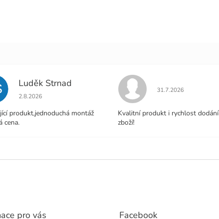
Luděk Strnad
S
Hodnocení obchodu j
31.7.2026
Hodnocení obchodu je 5 z 5 hvězdiček.
2.8.2026
jící produkt,jednoduchá montáž
Kvalitní produkt i rychlost dodání
á cena.
zboží!
mace pro vás
Facebook