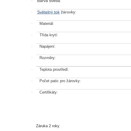
Barva světla:
·
Světelný tok
žárovky:
·
·
Materiál:
·
Třída krytí:
·
Napájení:
·
Rozměry:
·
Teplota prostředí:
·
Počet patic pro žárovky:
·
Certifikáty:
Záruka 2 roky.