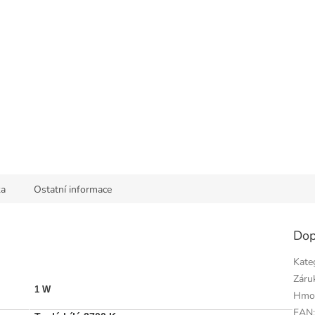
ka
Ostatní informace
Dop
Kate
Záru
1 W
Hmo
EAN