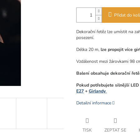
Přidat do koš
Dekorační řetěz lze umístit na zah
posezení.
Délka 20 m,
lze propojit více g
Vzdálenost mezi žárovkami 98 c
Balení obsahuje dekorační řet
Pokud potřebujete silnější LED 
E27
+
Girlandy
Detailní informace
TISK
ZEPTAT SE