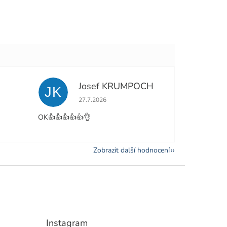
Josef KRUMPOCH
JK
e 5 z 5 hvězdiček.
Hodnocení obchodu je 5 z 5 hvězdiček.
27.7.2026
OK👍👍👍👍👍👌
Zobrazit další hodnocení
Instagram