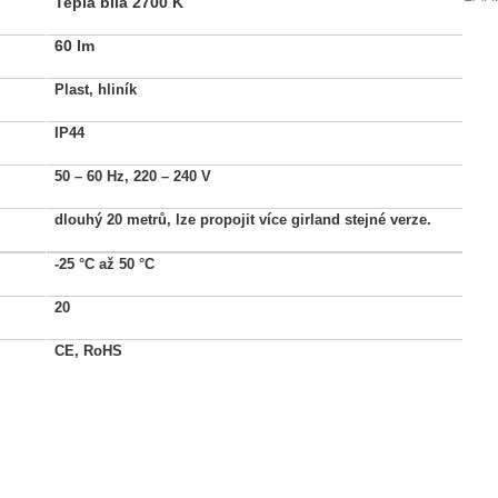
Teplá bílá 2700 K
60 lm
Plast, hliník
IP44
50 – 60 Hz, 220 – 240 V
dlouhý 20 metrů, lze propojit více girland stejné verze.
-25 °C až 50 °C
20
CE, RoHS