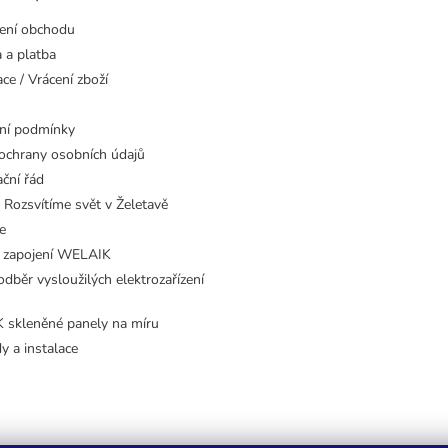
ení obchodu
 a platba
ce / Vrácení zboží
ní podmínky
ochrany osobních údajů
ční řád
 Rozsvítíme svět v Želetavě
e
 zapojení WELAIK
dběr vysloužilých elektrozařízení
skleněné panely na míru
dy a instalace