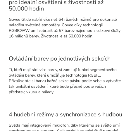
pro ideální osvětlení s živostností až
50.000 hodin
Govee Glide nabízí více než 64 různých režimů pro dokonalé
naladění světelné atmosféry. Govee díky technologii
RGBICWW umí zobrazit až 57 barev najednou z celkové škály
16 milionů barev. Životnost je až 50.000 hodin.
Ovládání barev po jednotlivých sekcích
Ti, kteří mají rádi více barev, si zamilují funkci segmentového
ovládání barev, které umožňuje technologie RGBIC.
Přizpůsobte si barvu každé sekce pásku podle sebe a vytvořte
tak unikátní osvětlení, které bude přesně podle vašich
představ, vkusu a nálady.
4 hudební režimy a synchronizace s hudbou
Světla mají integrovaný mikrofon, díky kterému se světlo umí
synchronizovat s hudbou. K dispozici jsou také čtyři rytmické