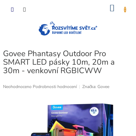
Přejít
NÁKU
na
obsah
KOŠÍK
Govee Phantasy Outdoor Pro
SMART LED pásky 10m, 20m a
30m - venkovní RGBICWW
Průměrné
Neohodnoceno
Podrobnosti hodnocení
Značka:
Govee
hodnocení
produktu
je
0,0
z
5
hvězdiček.