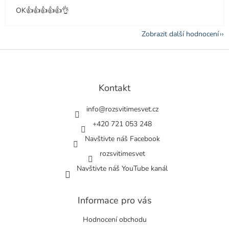
OK👍👍👍👍👍👌
Zobrazit další hodnocení
Z
á
p
a
Kontakt
t
í
info
@
rozsvitimesvet.cz
+420 721 053 248
Navštivte náš Facebook
rozsvitimesvet
Navštivte náš YouTube kanál
Informace pro vás
Hodnocení obchodu