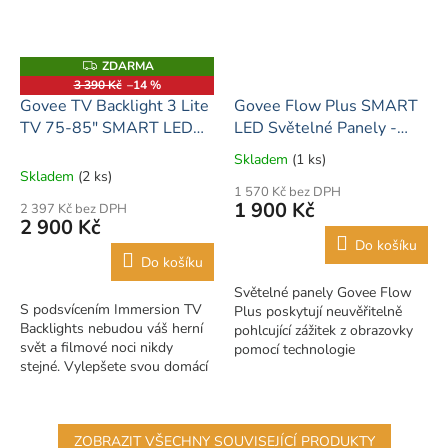
ZDARMA
Z
D
3 390 Kč
–14 %
A
Govee TV Backlight 3 Lite
Govee Flow Plus SMART
R
M
TV 75-85" SMART LED
LED Světelné Panely -
A
podsvícení RGBIC
RGBICWW
Skladem
(1 ks)
Průměrné
Skladem
(2 ks)
hodnocení
1 570 Kč bez DPH
produktu
1 900 Kč
2 397 Kč bez DPH
je
2 900 Kč
5,0
Do košíku
z
Do košíku
5
Světelné panely Govee Flow
hvězdiček.
S podsvícením Immersion TV
Plus poskytují neuvěřitelně
Backlights nebudou váš herní
pohlcující zážitek z obrazovky
svět a filmové noci nikdy
pomocí technologie
stejné. Vylepšete svou domácí
RGBICWW. Díky
zábavu šploucháním zářivých
inteligentnímu hlasovému
barev tančících kolem vašeho...
ovládání a ovládání aplikací...
ZOBRAZIT VŠECHNY SOUVISEJÍCÍ PRODUKTY