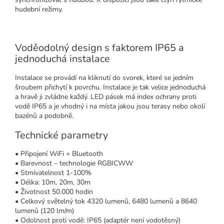
hudební režimy.
Voděodolný design s faktorem IP65 a
jednoduchá instalace
Instalace se provádí na kliknutí do svorek, které se jedním
šroubem přichytí k povrchu. Instalace je tak velice jednoduchá
a hravě ji zvládne každý. LED pásek má index ochrany proti
vodě IP65 a je vhodný i na místa jakou jsou terasy nebo okolí
bazénů a podobně.
Technické parametry
• Připojení WiFi + Bluetooth
• Barevnost – technologie RGBICWW
• Stmívatelnost 1-100%
• Délka: 10m, 20m, 30m
• Životnost 50.000 hodin
• Celkový světelný tok 4320 lumenů, 6480 lumenů a 8640
lumenů (120 lm/m)
• Odolnost proti vodě: IP65 (adaptér není vodotěsný)