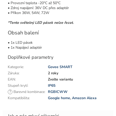
• Provozní teplota -20°C až 50°C
• Zdroj napájení: 36V DC přes adaptér
• Příkon 36W, 54W, 72W
*Tento světelný LED pásek nelze řezat.
Obsah balení
• 1x LED pásek
• 1x Napájecí adaptér
Doplňkové parametry
Kategorie
:
Govee SMART
Záruka
:
2 roky
EAN
:
Zvolte variantu
Stupeň krytí
:
IP65
?
Barevné kombinace
:
RGBICWW
Kompatibilita
:
Google home
,
Amazon Alexa