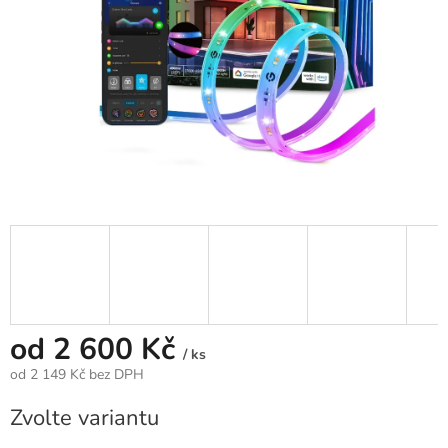
od
2 600 Kč
/ ks
od
2 149 Kč
bez DPH
Měrná
Zvolte variantu
cena: