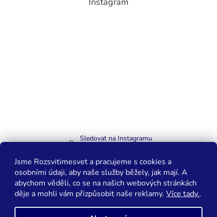
Instagram
Sledovat na Instagramu
Jsme Rozsvitimesvet a pracujeme s cookies a
Kontaktujte nás
WELAIK-cesko.cz
osobními údaji, aby naše služby běžely, jak mají. A
abychom věděli, co se na našich webových stránkách
děje a mohli vám přizpůsobit naše reklamy.
Více tady.
.
Vytvořil Shoptet