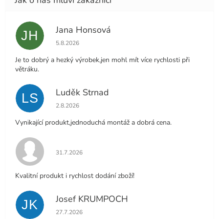
Jana Honsová
JH
Hodnocení obchodu je 5 z 5 hvězdiček.
5.8.2026
Je to dobrý a hezký výrobek,jen mohl mít více rychlosti při
větráku.
Luděk Strnad
LS
Hodnocení obchodu je 5 z 5 hvězdiček.
2.8.2026
Vynikající produkt,jednoduchá montáž a dobrá cena.
Hodnocení obchodu je 5 z 5 hvězdiček.
31.7.2026
Kvalitní produkt i rychlost dodání zboží!
Josef KRUMPOCH
JK
Hodnocení obchodu je 5 z 5 hvězdiček.
27.7.2026