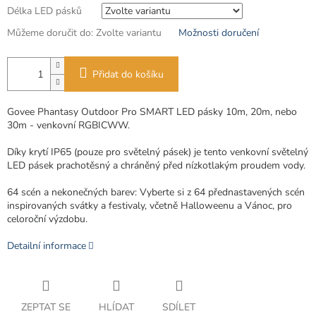
Délka LED pásků
Můžeme doručit do:
Zvolte variantu
Možnosti doručení
Přidat do košíku
Govee Phantasy Outdoor Pro SMART LED pásky 10m, 20m, nebo
30m - venkovní RGBICWW.
Díky krytí IP65
(pouze pro světelný pásek)
je tento venkovní světelný
LED pásek prachotěsný a chráněný před nízkotlakým proudem vody.
64 scén a nekonečných barev: Vyberte si z 64 přednastavených scén
inspirovaných svátky a festivaly, včetně Halloweenu a Vánoc, pro
celoroční výzdobu.
Detailní informace
ZEPTAT SE
HLÍDAT
SDÍLET