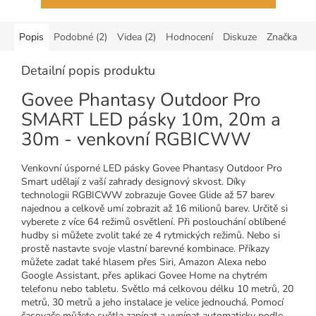
Popis
Podobné (2)
Videa (2)
Hodnocení
Diskuze
Značka
Detailní popis produktu
Govee Phantasy Outdoor Pro
SMART LED pásky 10m, 20m a
30m - venkovní RGBICWW
Venkovní úsporné LED pásky Govee Phantasy Outdoor Pro
Smart udělají z vaší zahrady designový skvost. Díky
technologii RGBICWW zobrazuje Govee Glide až 57 barev
najednou a celkově umí zobrazit až 16 milionů barev. Určitě si
vyberete z více 64 režimů osvětlení. Při poslouchání oblíbené
hudby si můžete zvolit také ze 4 rytmických režimů. Nebo si
prostě nastavte svoje vlastní barevné kombinace. Příkazy
můžete zadat také hlasem přes Siri, Amazon Alexa nebo
Google Assistant, přes aplikaci Govee Home na chytrém
telefonu nebo tabletu. Světlo má celkovou délku 10 metrů, 20
metrů, 30 metrů a jeho instalace je velice jednouchá. Pomocí
časovače můžete světla zapínat a vypínat automaticky podle