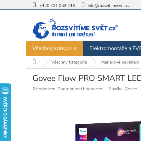
Přejít
+420 721 053 248
info@rozsvitimesvet.cz
na
obsah
Všechny kategorie
Elektromontáže a FV
Domů
Všechny kategorie
Interiérové osvětlení
Govee Flow PRO SMART LE
Průměrné
2 hodnocení
Podrobnosti hodnocení
Značka:
Govee
hodnocení
produktu
je
5,0
z
5
hvězdiček.