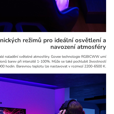
nických režimů pro ideální osvětlení a
navození atmosféry
alé naladění světelné atmosféry. Govee technologie RGBICWW umí
lionů barev při intenzitě 1-100%. Může se také pochlubit živostností
000 hodin. Barevnou teplotu lze nastavovat v rozmezí 2200-6500 K.