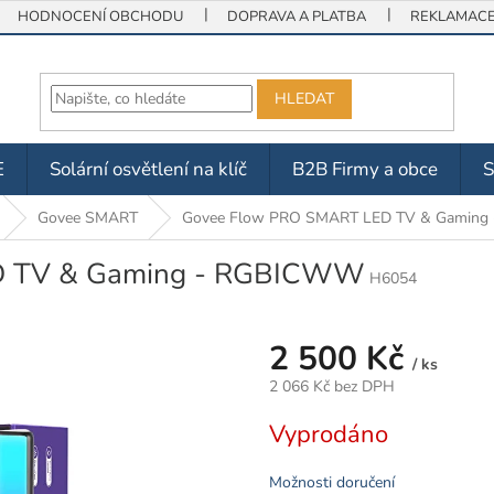
HODNOCENÍ OBCHODU
DOPRAVA A PLATBA
REKLAMACE 
HLEDAT
E
Solární osvětlení na klíč
B2B Firmy a obce
Govee SMART
Govee Flow PRO SMART LED TV & Gamin
D TV & Gaming - RGBICWW
H6054
2 500 Kč
/ ks
2 066 Kč bez DPH
Měrná
Vyprodáno
cena:
Možnosti doručení