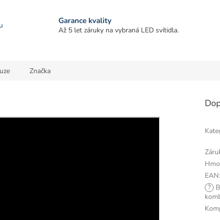
Garance kvality
u
Až 5 let záruky na vybraná LED svítidla.
uze
Značka
Dop
Kate
Záru
Hmo
EAN
?
B
komb
Komp