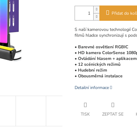
Přidat do koš
S naší kamerovou technologií Co
filmů hladce synchronizují s pods
• Barevné osvětlení RGBIC
• HD kamera ColorSense 1080
• Ovládání hlasem + aplikacem
• 12 scénických režimů
• Hudební režim
• Obousměrná instalace
Detailní informace
TISK
ZEPTAT SE