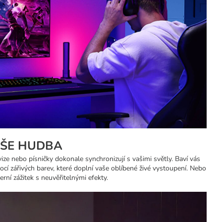
ŠE HUDBA
ize nebo písničky dokonale synchronizují s vašimi světly. Baví vás
cí zářivých barev, které doplní vaše oblíbené živé vystoupení. Nebo
herní zážitek s neuvěřitelnými efekty.