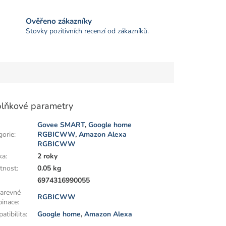
Ověřeno zákazníky
Stovky pozitivních recenzí od zákazníků.
lňkové parametry
Govee SMART
,
Google home
gorie
:
RGBICWW
,
Amazon Alexa
RGBICWW
ka
:
2 roky
tnost
:
0.05 kg
:
6974316990055
arevné
RGBICWW
inace
:
atibilita
:
Google home
,
Amazon Alexa