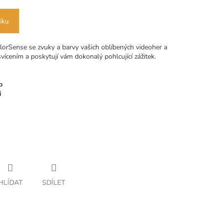
íku
lorSense se zvuky a barvy vašich oblíbených videoher a
vícením a poskytují vám dokonalý pohlcující zážitek.
p
i
HLÍDAT
SDÍLET