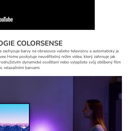
OGIE COLORSENSE
 zachycuje barvy na obrazovce vašeho televizoru a automaticky je
ovee Home poskytuje neuvěřitelný režim videa, který zahrnuje jak
brodružstvím dynamické osvětlení nebo vylepšete svůj oblíbený film
, relaxačními barvami.