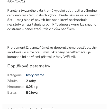
(80+71+71)
Panely z tvrzeného skla kromě vysoké odolnosti a výhodné
ceny nabízejí i řadu dalších výhod. Především se velice snadno
čistí – mají hladký povrch bez spár, který neabsorbuje
nečistoty a nepřitahuje prach. Případnou skvrnu lze snadno
odstranit – panel stačí utřít vlhkým hadříkem.
Pro demontáž panelu/rámečku doporučujeme použít plochý
šroubovák o šířce cca 5 mm. Skleněný panel/rámeček je
kompatibilní se všemi přístroji z řady WELAIK
Doplňkové parametry
Kategorie
:
Ivory creme
Záruka
:
2 roky
Hmotnost
:
0.05 kg
Barva
:
Béžová