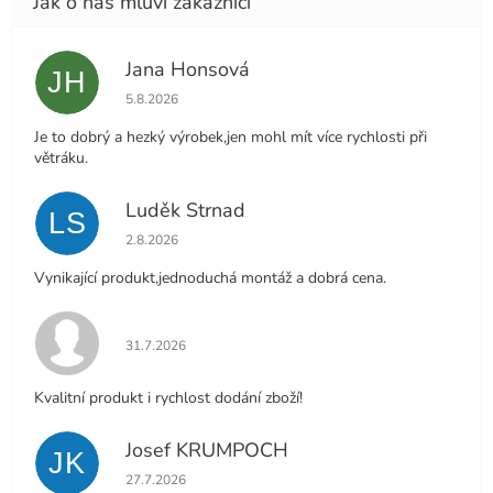
Jana Honsová
JH
Hodnocení obchodu je 5 z 5 hvězdiček.
5.8.2026
Je to dobrý a hezký výrobek,jen mohl mít více rychlosti při
větráku.
Luděk Strnad
LS
Hodnocení obchodu je 5 z 5 hvězdiček.
2.8.2026
Vynikající produkt,jednoduchá montáž a dobrá cena.
Hodnocení obchodu je 5 z 5 hvězdiček.
31.7.2026
Kvalitní produkt i rychlost dodání zboží!
Josef KRUMPOCH
JK
Hodnocení obchodu je 5 z 5 hvězdiček.
27.7.2026