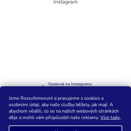
Instagram
Sledovat na Instagramu
Jsme Rozsvitimesvet a pracujeme s cookies a
Kontaktujte nás
WELAIK-cesko.cz
osobními údaji, aby naše služby běžely, jak mají. A
abychom věděli, co se na našich webových stránkách
děje a mohli vám přizpůsobit naše reklamy.
Více tady.
.
Vytvořil Shoptet