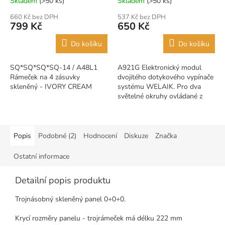
Skladem
(>50 ks)
Skladem
(>50 ks)
660 Kč bez DPH
537 Kč bez DPH
799 Kč
650 Kč
Do košíku
Do košíku
SQ*SQ*SQ*SQ-14 / A48L1
A921G Elektronický modul
Rámeček na 4 zásuvky
dvojitého dotykového vypínače
skleněný - IVORY CREAM
systému WELAIK. Pro dva
světelné okruhy ovládané z
jednoho místa. Systém Small
glas panel umožňuje sestavení
libovolné...
Popis
Podobné (2)
Hodnocení
Diskuze
Značka
Ostatní informace
Detailní popis produktu
Trojnásobný skleněný panel 0+0+0.
Krycí rozměry panelu - trojrámeček má délku 222 mm