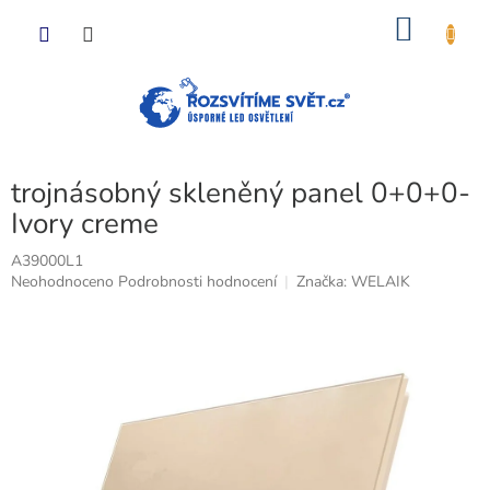
Přejít
NÁKU
na
obsah
KOŠÍK
trojnásobný skleněný panel 0+0+0-
Ivory creme
A39000L1
Průměrné
Neohodnoceno
Podrobnosti hodnocení
Značka:
WELAIK
hodnocení
produktu
je
0,0
z
5
hvězdiček.