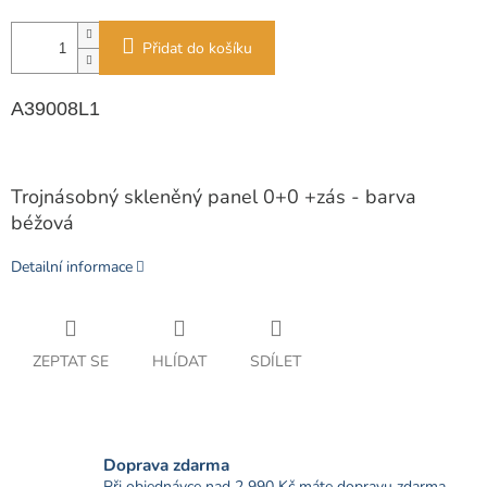
Přidat do košíku
A39008L1
Trojnásobný skleněný panel 0+0 +zás - barva
béžová
Detailní informace
ZEPTAT SE
HLÍDAT
SDÍLET
Doprava zdarma
Při objednávce nad 2 990 Kč máte dopravu zdarma.