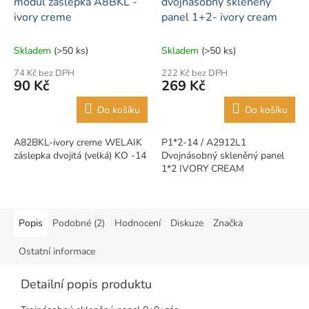
modul záslepka A8BKL -
dvojnásobný skleněný
ivory creme
panel 1+2- ivory cream
Skladem
(>50 ks)
Skladem
(>50 ks)
74 Kč bez DPH
222 Kč bez DPH
90 Kč
269 Kč
Do košíku
Do košíku
A82BKL-ivory creme WELAIK
P1*2-14 / A2912L1
záslepka dvojitá (velká) KO -14
Dvojnásobný skleněný panel
1*2 IVORY CREAM
Popis
Podobné (2)
Hodnocení
Diskuze
Značka
Ostatní informace
Detailní popis produktu