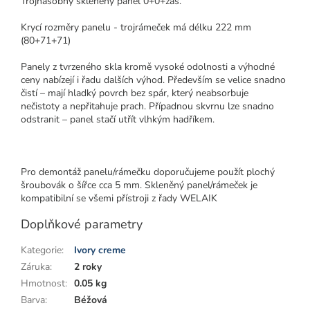
Trojnásobný skleněný panel 0+0+zás.
Krycí rozměry panelu - trojrámeček má délku 222 mm
(80+71+71)
Panely z tvrzeného skla kromě vysoké odolnosti a výhodné
ceny nabízejí i řadu dalších výhod. Především se velice snadno
čistí – mají hladký povrch bez spár, který neabsorbuje
nečistoty a nepřitahuje prach. Případnou skvrnu lze snadno
odstranit – panel stačí utřít vlhkým hadříkem.
Pro demontáž panelu/rámečku doporučujeme použít plochý
šroubovák o šířce cca 5 mm. Skleněný panel/rámeček je
kompatibilní se všemi přístroji z řady WELAIK
Doplňkové parametry
Kategorie
:
Ivory creme
Záruka
:
2 roky
Hmotnost
:
0.05 kg
Barva
:
Béžová