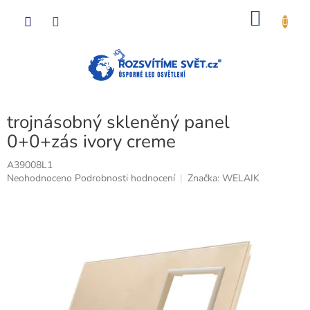
Přejít
NÁKU
na
obsah
KOŠÍK
trojnásobný skleněný panel
0+0+zás ivory creme
A39008L1
Průměrné
Neohodnoceno
Podrobnosti hodnocení
Značka:
WELAIK
hodnocení
produktu
je
0,0
z
5
hvězdiček.