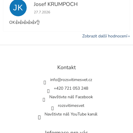
Josef KRUMPOCH
JK
Hodnocení obchodu je 5 z 5 hvězdiček.
27.7.2026
OK👍👍👍👍👍👌
Zobrazit další hodnocení
Z
á
p
a
Kontakt
t
í
info
@
rozsvitimesvet.cz
+420 721 053 248
Navštivte náš Facebook
rozsvitimesvet
Navštivte náš YouTube kanál
Informace pro vás