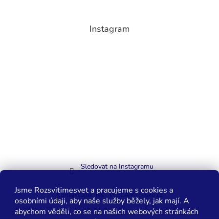
Instagram
Sledovat na Instagramu
Jsme Rozsvitimesvet a pracujeme s cookies a
Kontaktujte nás
WELAIK-cesko.cz
osobními údaji, aby naše služby běžely, jak mají. A
abychom věděli, co se na našich webových stránkách