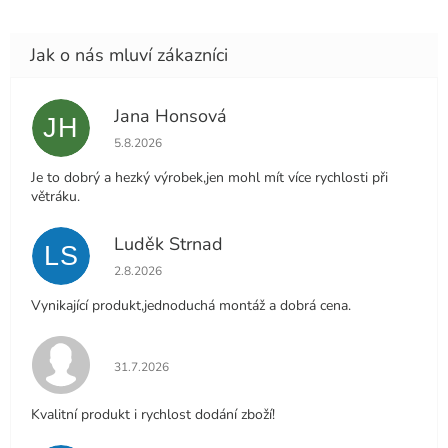
Jana Honsová
JH
Hodnocení obchodu je 5 z 5 hvězdiček.
5.8.2026
Je to dobrý a hezký výrobek,jen mohl mít více rychlosti při
větráku.
Luděk Strnad
LS
Hodnocení obchodu je 5 z 5 hvězdiček.
2.8.2026
Vynikající produkt,jednoduchá montáž a dobrá cena.
Hodnocení obchodu je 5 z 5 hvězdiček.
31.7.2026
Kvalitní produkt i rychlost dodání zboží!