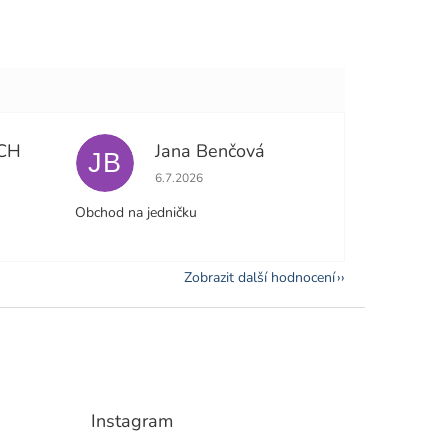
CH
Jana Benčová
JB
e 5 z 5 hvězdiček.
Hodnocení obchodu je 5 z 5 hvězdiček.
6.7.2026
Obchod na jedničku
Zobrazit další hodnocení
Instagram