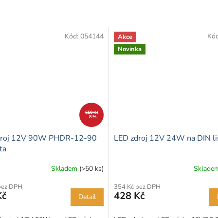
Kód:
054144
Kó
Akce
Novinka
550 Kč
–8 %
droj 12V 90W PHDR-12-90
LED zdroj 12V 24W na DIN li
ta
Skladem
(>50 ks)
Sklade
bez DPH
354 Kč bez DPH
Kč
428 Kč
Detail