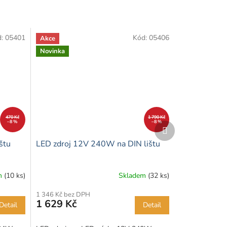
d:
05401
Kód:
05406
Akce
Novinka
470 Kč
1 790 Kč
–8 %
–8 %
Další
produkt
štu
LED zdroj 12V 240W na DIN lištu
m
(10 ks)
Skladem
(32 ks)
1 346 Kč bez DPH
1 629 Kč
Detail
Detail