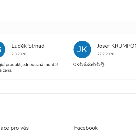
Luděk Strnad
Josef KRUMPO
S
JK
Hodnocení obchodu je 5 z 5 hvězdiček.
Hodnocení obchodu j
2.8.2026
27.7.2026
jící produkt,jednoduchá montáž
OK👍👍👍👍👍👌
á cena.
mace pro vás
Facebook