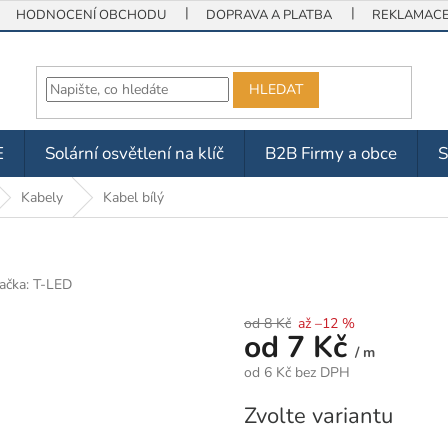
HODNOCENÍ OBCHODU
DOPRAVA A PLATBA
REKLAMACE 
HLEDAT
E
Solární osvětlení na klíč
B2B Firmy a obce
Kabely
Kabel bílý
ačka:
T-LED
od 8 Kč
až –12 %
od
7 Kč
/ m
od
6 Kč
bez DPH
Měrná
Zvolte variantu
cena: