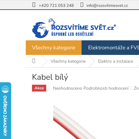
Přejít
+420 721 053 248
info@rozsvitimesvet.cz
na
obsah
Všechny kategorie
Elektromontáže a FV
Domů
Všechny kategorie
Elektro a instalace
Kabel bílý
Průměrné
Neohodnoceno
Podrobnosti hodnocení
Zn
Akce
hodnocení
produktu
je
0,0
z
5
hvězdiček.