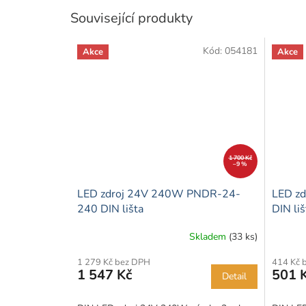
Související produkty
Kód:
054181
Akce
Akce
1 700 Kč
–9 %
LED zdroj 24V 240W PNDR-24-
LED z
240 DIN lišta
DIN liš
Skladem
(33 ks)
1 279 Kč bez DPH
414 Kč 
1 547 Kč
501 
Detail