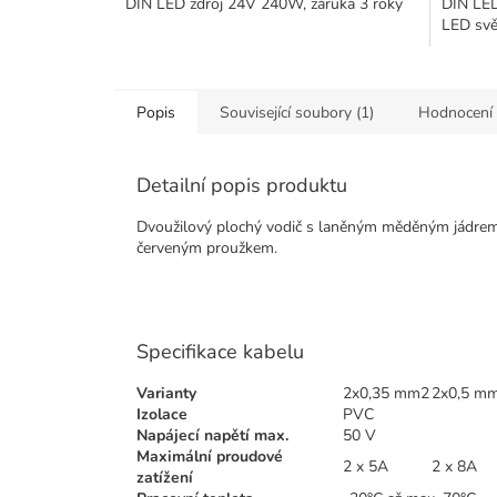
DIN LED zdroj 24V 240W, záruka 3 roky
DIN LED
LED svět
Popis
Související soubory (1)
Hodnocení
Detailní popis produktu
Dvoužilový plochý vodič s laněným měděným jádrem. 
červeným proužkem.
Specifikace kabelu
Varianty
2x0,35 mm2
2x0,5 m
Izolace
PVC
Napájecí napětí max.
50 V
Maximální proudové
2 x 5A
2 x 8A
zatížení