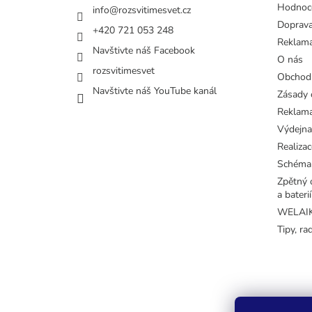
Hodnoc
info
@
rozsvitimesvet.cz
Doprava
+420 721 053 248
Reklama
Navštivte náš Facebook
O nás
rozsvitimesvet
Obchod
Navštivte náš YouTube kanál
Zásady 
Reklama
Výdejna
Realizac
Schéma
Zpětný o
a baterií
WELAIK 
Tipy, ra