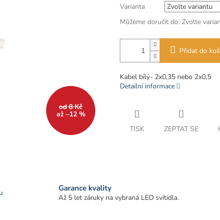
Varianta
Můžeme doručit do:
Zvolte varia
Přidat do koš
Kabel bílý- 2x0,35 nebo 2x0,5
Detailní informace
od 8 Kč
až –12 %
TISK
ZEPTAT SE
Garance kvality
u
Až 5 let záruky na vybraná LED svítidla.