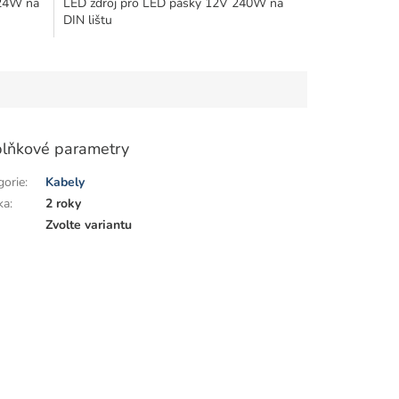
 24W na
LED zdroj pro LED pásky 12V 240W na
DIN lištu
lňkové parametry
gorie
:
Kabely
ka
:
2 roky
:
Zvolte variantu