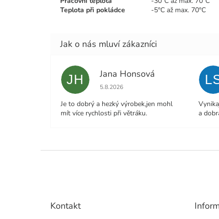
Pracovní teplota
-30°C až max. 70°C
Teplota při pokládce
-5°C až max. 70°C
Jana Honsová
JH
L
Hodnocení obchodu je 5 z 5 hvězdiček.
5.8.2026
Je to dobrý a hezký výrobek,jen mohl
Vynika
mít více rychlosti při větráku.
a dobr
Z
á
p
a
t
Kontakt
Infor
í