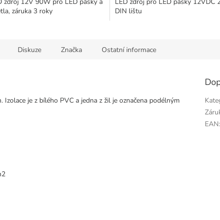
 zdroj 12V 90W pro LED pásky a
LED zdroj pro LED pásky 12VDC
la, záruka 3 roky
DIN lištu
Diskuze
Značka
Ostatní informace
Dop
Izolace je z bílého PVC a jedna z žil je označena podélným
Kate
Záru
EAN
m2