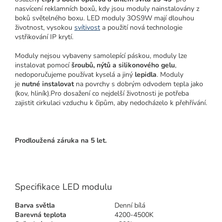
nasvícení reklamních boxů, kdy jsou moduly nainstalovány z
boků světelného boxu. LED moduly 3OS9W mají dlouhou
životnost, vysokou
svítivost
a použití nová technologie
vstřikování IP krytí.
Moduly nejsou vybaveny samolepící páskou, moduly lze
instalovat pomocí
šroubů, nýtů a silikonového gelu
,
nedoporučujeme používat kyselá a jiný
lepidla
. Moduly
je
nutné instalovat
na povrchy s dobrým odvodem tepla jako
(kov, hliník).Pro dosažení co nejdelší životnosti je potřeba
zajistit cirkulaci vzduchu k čipům, aby nedocházelo k přehřívání.
Prodloužená záruka na 5 let.
Specifikace LED modulu
Barva světla
Denní bílá
Barevná teplota
4200-4500K