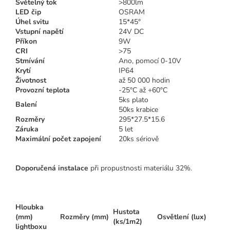
Světelný tok
>800lm
LED čip
OSRAM
Úhel svitu
15*45°
Vstupní napětí
24V DC
Příkon
9W
CRI
>75
Stmívání
Ano, pomocí 0-10V
Krytí
IP64
Životnost
až 50 000 hodin
Provozní teplota
-25°C až +60°C
5ks plato
Balení
50ks krabice
Rozměry
295*27.5*15.6
Záruka
5 let
Maximální počet zapojení
20ks sériově
Doporučená instalace
při propustnosti materiálu 32%.
Hloubka
Hustota
(mm)
Rozměry (mm)
Osvětlení (lux)
(ks/1m2)
lightboxu