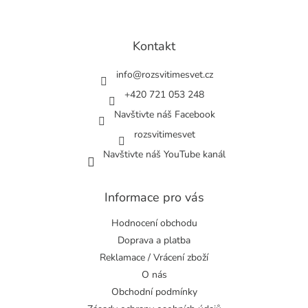
Z
á
p
a
Kontakt
t
í
info
@
rozsvitimesvet.cz
+420 721 053 248
Navštivte náš Facebook
rozsvitimesvet
Navštivte náš YouTube kanál
Informace pro vás
Hodnocení obchodu
Doprava a platba
Reklamace / Vrácení zboží
O nás
Obchodní podmínky