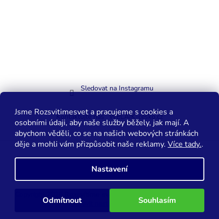
Sledovat na Instagramu
Jsme Rozsvitimesvet a pracujeme s cookies a
Kontaktujte nás
WELAIK-cesko.cz
osobními údaji, aby naše služby běžely, jak mají. A
abychom věděli, co se na našich webových stránkách
děje a mohli vám přizpůsobit naše reklamy.
Více tady.
.
Vytvořil Shoptet
Nastavení
Copyright 2026
Rozsvítíme svět.cz
. Všechna práva vyhrazena.
Odmítnout
Souhlasím
Upravit nastavení cookies