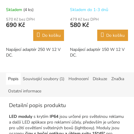
Skladem
(4 ks)
Skladem do 1-3 dnů
570 Kč bez DPH
479 Kč bez DPH
690 Kč
580 Kč
Do košíku
Do košíku
Napájecí adaptér 250 W 12 V
Napájecí adaptér 150 W 12 V
DC.
DC.
Popis
Související soubory (1)
Hodnocení
Diskuze
Značka
Ostatní informace
Detailní popis produktu
LED moduly
s krytím
IP64
jsou určené pro světelnou reklamu
a další LED aplikace pro reklamní účely, především je určeno
pro užití osvětlení světelných boxů (lightboxy). Moduly jsou
osazeny
čipy s boční optikou a úhlem svitu 15*45°
pro