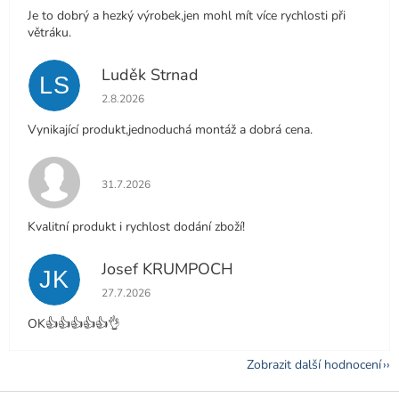
Je to dobrý a hezký výrobek,jen mohl mít více rychlosti při
větráku.
Luděk Strnad
LS
Hodnocení obchodu je 5 z 5 hvězdiček.
2.8.2026
Vynikající produkt,jednoduchá montáž a dobrá cena.
Hodnocení obchodu je 5 z 5 hvězdiček.
31.7.2026
Kvalitní produkt i rychlost dodání zboží!
Josef KRUMPOCH
JK
Hodnocení obchodu je 5 z 5 hvězdiček.
27.7.2026
OK👍👍👍👍👍👌
Zobrazit další hodnocení