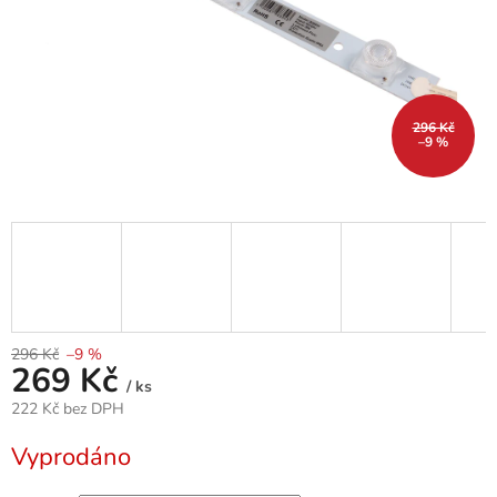
296 Kč
–9 %
296 Kč
–9 %
269 Kč
/ ks
222 Kč bez DPH
Měrná
Vyprodáno
cena: