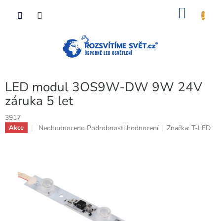
Přejít
NÁKU
na
obsah
KOŠÍK
LED modul 3OS9W-DW 9W 24V
záruka 5 let
3917
Průměrné
Neohodnoceno
Podrobnosti hodnocení
Značka:
T-LED
Akce
hodnocení
produktu
je
0,0
z
5
hvězdiček.