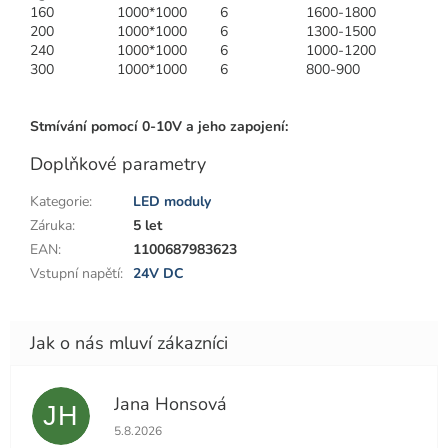
160
1000*1000
6
1600-1800
200
1000*1000
6
1300-1500
240
1000*1000
6
1000-1200
300
1000*1000
6
800-900
Stmívání pomocí 0-10V a jeho zapojení:
Doplňkové parametry
Kategorie
:
LED moduly
Záruka
:
5 let
EAN
:
1100687983623
Vstupní napětí
:
24V DC
Jana Honsová
JH
Hodnocení obchodu je 5 z 5 hvězdiček.
5.8.2026