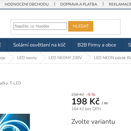
HODNOCENÍ OBCHODU
DOPRAVA A PLATBA
REKLAMACE 
HLEDAT
E
Solární osvětlení na klíč
B2B Firmy a obce
oje
LED neony
LED NEONY 230V
LED NEON pásek 6
ačka:
T-LED
218 Kč
–9 %
198 Kč
/ m
164 Kč bez DPH
Měrná
Zvolte variantu
cena: