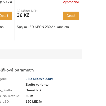
(>50 ks)
Vyprodáno
30 Kč bez DPH
36 Kč
Detail
Detail
 na
Spojka LED NEON 230V s kabelem
lňkové parametry
gorie
:
LED NEONY 230V
:
Zvolte variantu
a_Svetla
:
Denní bílá
n_Na_Kotouci
:
50 m
t_LED
:
120 LED/m