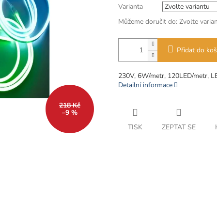
Varianta
Můžeme doručit do:
Zvolte varia
Přidat do koš
230V, 6W/metr, 120LED/metr, L
Detailní informace
218 Kč
–9 %
TISK
ZEPTAT SE