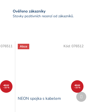
Ověřeno zákazníky
Stovky pozitivních recenzí od zákazníků.
:
076511
Kód:
076512
Akce
40 Kč
40 Kč
–10 %
–10 %
Další
NEON spojka s kabelem
produkt