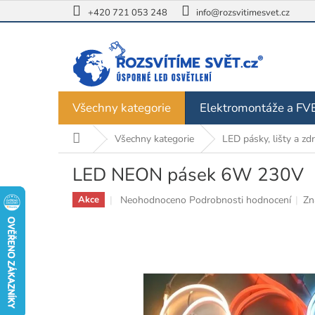
Přejít
+420 721 053 248
info@rozsvitimesvet.cz
na
obsah
Všechny kategorie
Elektromontáže a FV
Domů
Všechny kategorie
LED pásky, lišty a zdr
LED NEON pásek 6W 230V
Průměrné
Neohodnoceno
Podrobnosti hodnocení
Zn
Akce
hodnocení
produktu
je
0,0
z
5
hvězdiček.