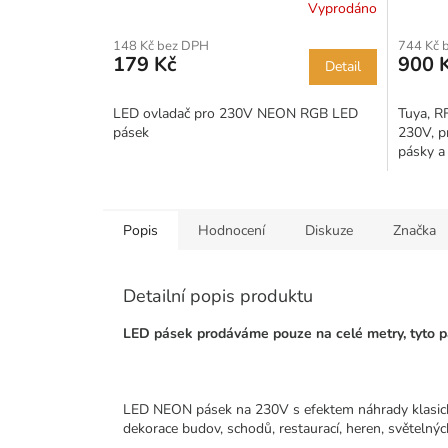
Vyprodáno
148 Kč bez DPH
744 Kč 
179 Kč
900 
Detail
LED ovladač pro 230V NEON RGB LED
Tuya, R
pásek
230V, p
pásky 
Popis
Hodnocení
Diskuze
Značka
Detailní popis produktu
LED pásek prodáváme pouze na celé metry, tyto pá
LED NEON pásek na 230V s efektem náhrady klasickéh
dekorace budov, schodů, restaurací, heren, světelnýc