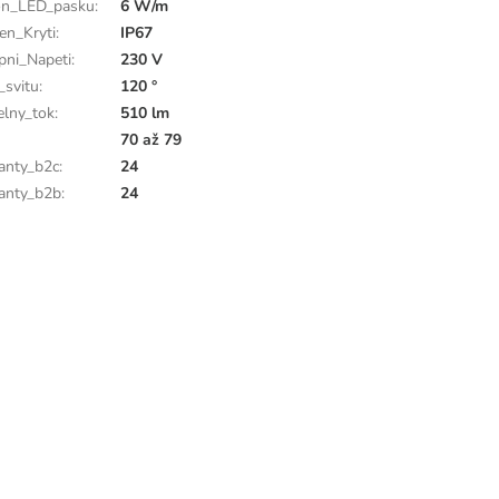
on_LED_pasku
:
6 W/m
en_Kryti
:
IP67
pni_Napeti
:
230 V
_svitu
:
120 °
elny_tok
:
510 lm
70 až 79
anty_b2c
:
24
anty_b2b
:
24