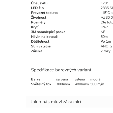
Úhel svitu
120°
LED čip
2835 
Provozní teplota
-15°C a
Životnost
Až 30 
Rozměry
Dle fot
Krytí
IP67
3M samolepící páska
NE
Návin na kotouči
50m
Dělitelnost
Po 1m
Stmívatelné
ANO (s
Záruka
2 roky
Specifikace barevných variant
Barva
červená
zelená
modrá
Světelný tok
300lm/m
480lm/m
500lm/m