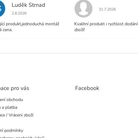
Luděk Strnad
S
Hodnocení obchodu j
31.7.2026
Hodnocení obchodu je 5 z 5 hvězdiček.
2.8.2026
jící produkt,jednoduchá montáž
Kvalitní produkt i rychlost dodání
á cena.
zboží!
mace pro vás
Facebook
ení obchodu
 a platba
ce / Vrácení zboží
ní podmínky