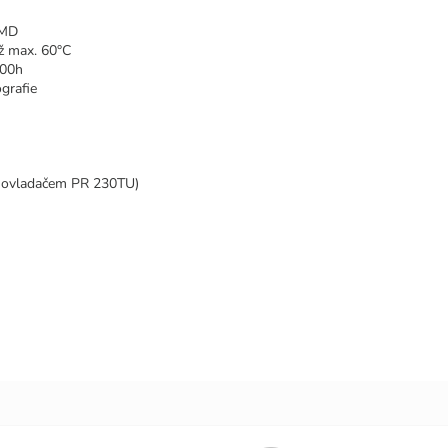
SMD
ž max. 60°C
000h
ografie
 ovladačem
PR 230TU)