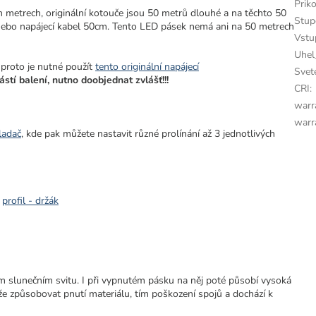
Prik
metrech, originální kotouče jsou 50 metrů dlouhé a na těchto 50
Stup
nebo
napájecí kabel 50cm. Tento LED pásek nemá ani na 50 metrech
Vstu
Uhel
proto je nutné použít
tento originální napájecí
Svet
stí balení, nutno doobjednat zvlášť!!!
CRI
:
warr
warr
ladač
, kde pak můžete nastavit různé prolínání až 3 jednotlivých
profil - držák
 slunečním svitu. I při vypnutém pásku na něj poté působí vysoká
že způsobovat pnutí materiálu, tím poškození spojů a dochází k