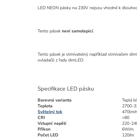
LED NEON pásky na 230V nejsou vhodné k dlouhodobé
Tento pásek
není samolepící.
Tento pásek je stmívatelný například stmívačem
dim
ovladačů z řady dimLED.
Specifikace LED pásku
Barevná varianta
Teplá bí
Teplota
2700-3
Světelný tok
470lm/
CRI
>80
Vstupní napětí
220-24
Příkon
6W/m
Počet LED
120/m