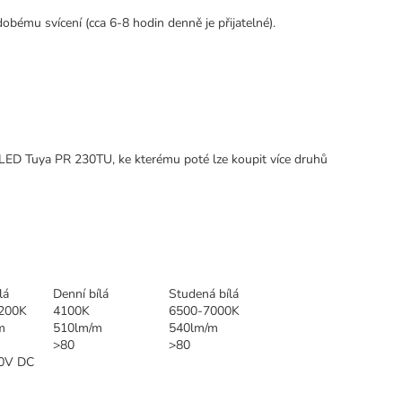
mu svícení (cca 6-8 hodin denně je přijatelné).
LED Tuya PR 230TU, ke kterému poté lze koupit více druhů
lá
Denní bílá
Studená bílá
200K
4100K
6500-7000K
m
510lm/m
540lm/m
>80
>80
0V DC