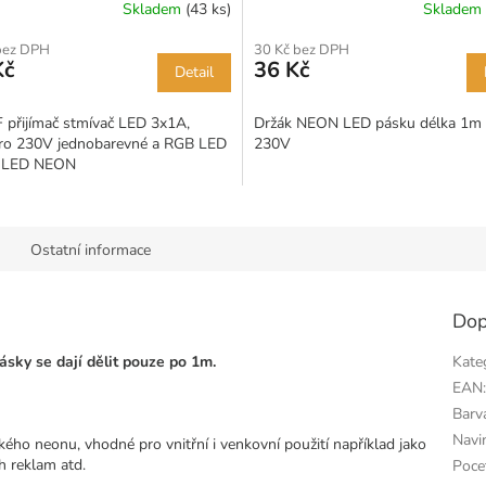
Skladem
(43 ks)
Skladem
bez DPH
30 Kč bez DPH
Kč
36 Kč
Detail
F přijímač stmívač LED 3x1A,
Držák NEON LED pásku délka 1m
ro 230V jednobarevné a RGB LED
230V
a LED NEON
Ostatní informace
Dop
sky se dají dělit pouze po 1m.
Kate
EAN
Barv
Navi
o neonu, vhodné pro vnitřní i venkovní použití například jako
h reklam atd.
Poce