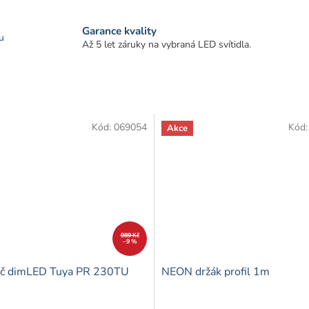
Garance kvality
u
Až 5 let záruky na vybraná LED svítidla.
Kód:
069054
Kód
Akce
989 Kč
–9 %
ač dimLED Tuya PR 230TU
NEON držák profil 1m