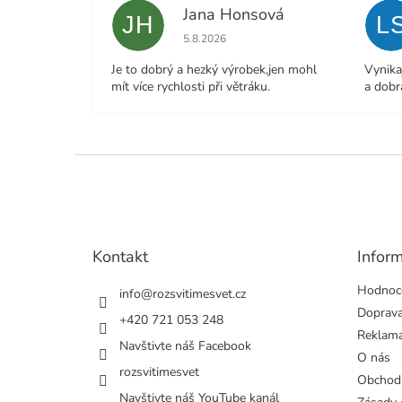
Jana Honsová
JH
L
Hodnocení obchodu je 5 z 5 hvězdiček.
5.8.2026
Je to dobrý a hezký výrobek,jen mohl
Vynika
mít více rychlosti při větráku.
a dobr
Z
á
p
a
t
Kontakt
Infor
í
Hodnoc
info
@
rozsvitimesvet.cz
Doprava
+420 721 053 248
Reklama
Navštivte náš Facebook
O nás
rozsvitimesvet
Obchod
Navštivte náš YouTube kanál