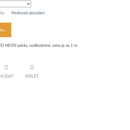
ntu
Možnosti doručení
íku
ED NEON pásky voděodolné, cena je za 1 m
HLÍDAT
SDÍLET