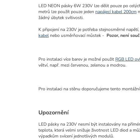
LED NEON pásky 6W 230V lze dělit pouze po celých 
metrů lze použít pouze jeden
napájecí kabel 200cm
žádný úbytek svítivosti.
K připojení na 230V je potřeba stejnosměrné napětí, 
kabel
nebo
usměrňovací můstek
-
Pozor, není součá
Pro instalaci více barev je možné použit
RGB LED ov
větví, např. mezi červenou, zelenou a modrou.
Pro instalaci na stěnu doporučujeme tento montážní
Upozornění
LED pásky na 230V nesmí být instalovány na přímém
teplota, která velmi snižuje životnost LED diod a mů
výpadkům svícení jednotlivých modulů.