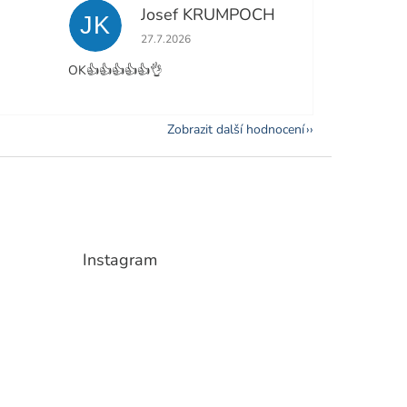
Josef KRUMPOCH
JK
e 5 z 5 hvězdiček.
Hodnocení obchodu je 5 z 5 hvězdiček.
27.7.2026
OK👍👍👍👍👍👌
Zobrazit další hodnocení
Instagram