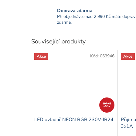
Doprava zdarma
Při objednávce nad 2 990 Kč máte doprav
zdarma.
Související produkty
Kód:
063946
Akce
Akce
197 Kč
–9 %
LED ovladač NEON RGB 230V-IR24
Přijím
3x1A