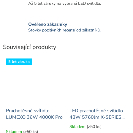
Až 5 let záruky na vybraná LED svítidla.
Ověřeno zákazníky
Stovky pozitivních recenzí od zákazníků.
Související produkty
5 let záruka
Prachotěsné svítidlo
LED prachotěsné svítidlo
LUMEXO 36W 4000K Pro
48W 5760lm X-SERIES
150cm
Skladem
(>50 ks)
Průměrné
Skladem
(>50 ks)
hodnocení