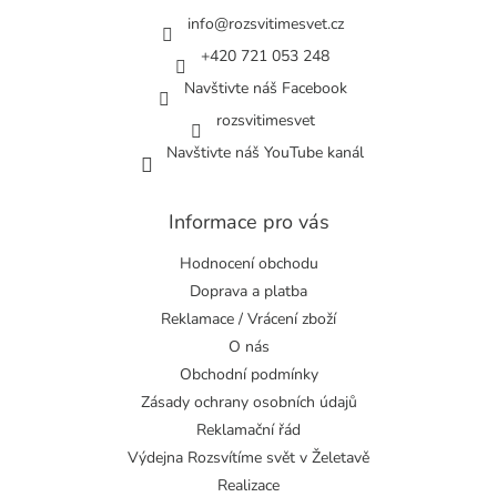
t
í
info
@
rozsvitimesvet.cz
+420 721 053 248
Navštivte náš Facebook
rozsvitimesvet
Navštivte náš YouTube kanál
Informace pro vás
Hodnocení obchodu
Doprava a platba
Reklamace / Vrácení zboží
O nás
Obchodní podmínky
Zásady ochrany osobních údajů
Reklamační řád
Výdejna Rozsvítíme svět v Želetavě
Realizace