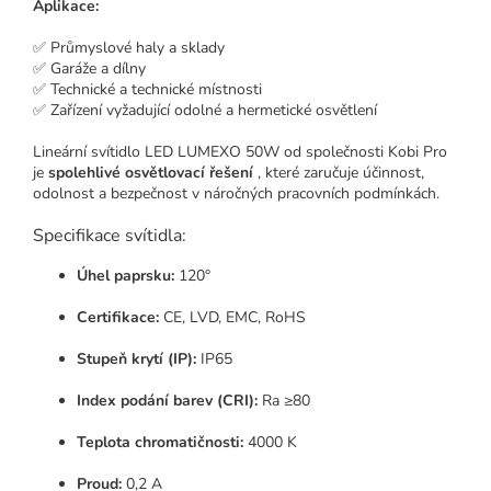
Aplikace:
✅ Průmyslové haly a sklady
✅ Garáže a dílny
✅ Technické a technické místnosti
✅ Zařízení vyžadující odolné a hermetické osvětlení
Lineární svítidlo LED LUMEXO 50W od společnosti Kobi Pro
je
spolehlivé osvětlovací řešení
, které zaručuje účinnost,
odolnost a bezpečnost v náročných pracovních podmínkách.
Specifikace svítidla:
Úhel paprsku:
120°
Certifikace:
CE, LVD, EMC, RoHS
Stupeň krytí (IP):
IP65
Index podání barev (CRI):
Ra ≥80
Teplota chromatičnosti:
4000 K
Proud:
0,2 A