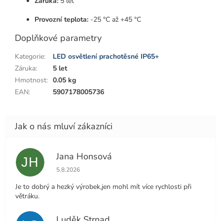
Záruka:
5 let
Provozní teplota:
-25 °C až +45 °C
Doplňkové parametry
Kategorie
:
LED osvětlení prachotěsné IP65+
Záruka
:
5 let
Hmotnost
:
0.05 kg
EAN
:
5907178005736
Jana Honsová
JH
Hodnocení obchodu je 5 z 5 hvězdiček.
5.8.2026
Je to dobrý a hezký výrobek,jen mohl mít více rychlosti při
větráku.
Luděk Strnad