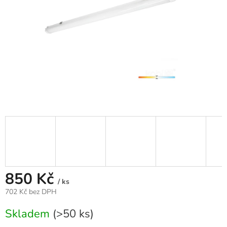
850 Kč
/ ks
702 Kč bez DPH
Měrná
Skladem
(>50 ks)
cena: