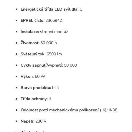
Energetická třída LED svítidla:
C
EPREL číslo:
2365942
Instalace:
stropní montáž
Životnost:
50 000 h
Světelný tok:
6500 lm
Cykly zapnutí/vypnutí:
50 000
Výkon:
50 W
Barva produktu:
bílá
Třída ochrany:
II
Odolnost proti mechanickému poškození (IK):
IK08
Napětí:
230 V