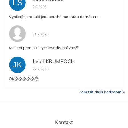
LS
Hodnocení obchodu je 5 z 5 hvězdiček.
2.8.2026
Vynikající produkt,jednoduchá montáž a dobrá cena.
Hodnocení obchodu je 5 z 5 hvězdiček.
31.7.2026
Kvalitní produkt i rychlost dodání zboží!
Josef KRUMPOCH
JK
Hodnocení obchodu je 5 z 5 hvězdiček.
27.7.2026
OK👍👍👍👍👍👌
Zobrazit další hodnocení
Z
á
p
a
Kontakt