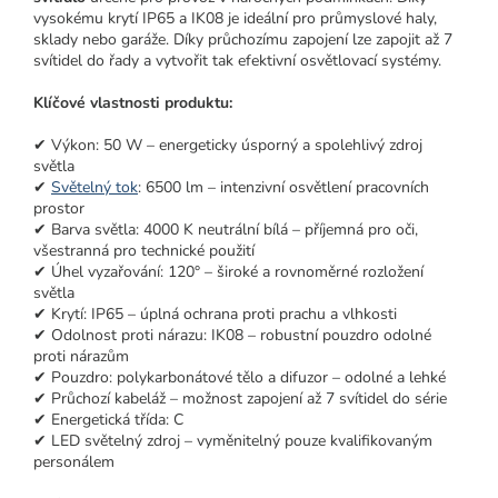
vysokému krytí IP65 a IK08 je ideální pro průmyslové haly,
sklady nebo garáže. Díky průchozímu zapojení lze zapojit až 7
svítidel do řady a vytvořit tak efektivní osvětlovací systémy.
Klíčové vlastnosti produktu:
✔ Výkon: 50 W – energeticky úsporný a spolehlivý zdroj
světla
✔
Světelný tok
: 6500 lm – intenzivní osvětlení pracovních
prostor
✔ Barva světla: 4000 K neutrální bílá – příjemná pro oči,
všestranná pro technické použití
✔ Úhel vyzařování: 120° – široké a rovnoměrné rozložení
světla
✔ Krytí: IP65 – úplná ochrana proti prachu a vlhkosti
✔ Odolnost proti nárazu: IK08 – robustní pouzdro odolné
proti nárazům
✔ Pouzdro: polykarbonátové tělo a difuzor – odolné a lehké
✔ Průchozí kabeláž – možnost zapojení až 7 svítidel do série
✔ Energetická třída: C
✔ LED světelný zdroj – vyměnitelný pouze kvalifikovaným
personálem