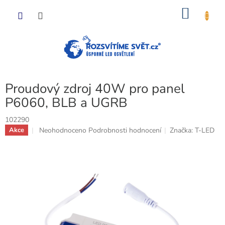
Přejít
NÁKU
na
obsah
KOŠÍK
Proudový zdroj 40W pro panel
P6060, BLB a UGRB
102290
Průměrné
Neohodnoceno
Podrobnosti hodnocení
Značka:
T-LED
Akce
hodnocení
produktu
je
0,0
z
5
hvězdiček.