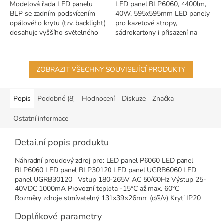
Modelová řada LED panelu
LED panel BLP6060, 4400lm,
hvězdiček.
hvězdiček.
BLP se zadním podsvícením
40W, 595x595mm LED panely
opálového krytu (tzv. backlight)
pro kazetové stropy,
dosahuje vyššího světelného
sádrokartony i přisazení na
toku při příznivější ceně LED
stěnu po dokoupení rámu a
panelu. Menší nevýhoda...
pružin.
ZOBRAZIT VŠECHNY SOUVISEJÍCÍ PRODUKTY
Popis
Podobné (8)
Hodnocení
Diskuze
Značka
Ostatní informace
Detailní popis produktu
Náhradní proudový zdroj pro: LED panel P6060 LED panel
BLP6060 LED panel BLP30120 LED panel UGRB6060 LED
panel UGRB30120 Vstup 180-265V AC 50/60Hz Výstup 25-
40VDC 1000mA Provozní teplota -15°C až max. 60°C
Rozměry zdroje stmívatelný 131x39×26mm (d/š/v) Krytí IP20
Doplňkové parametry