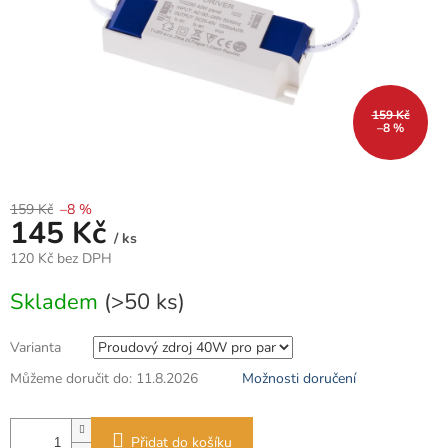
159 Kč
–8 %
159 Kč
–8 %
145 Kč
/ ks
120 Kč bez DPH
Měrná
Skladem
(>50 ks)
cena:
Varianta
Můžeme doručit do:
11.8.2026
Možnosti doručení
Přidat do košíku