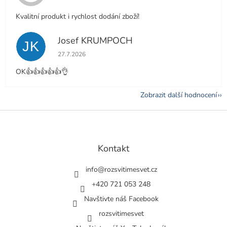
Kvalitní produkt i rychlost dodání zboží!
Josef KRUMPOCH
JK
Hodnocení obchodu je 5 z 5 hvězdiček.
27.7.2026
OK👍👍👍👍👍👌
Zobrazit další hodnocení
Z
á
p
a
Kontakt
t
í
info
@
rozsvitimesvet.cz
+420 721 053 248
Navštivte náš Facebook
rozsvitimesvet