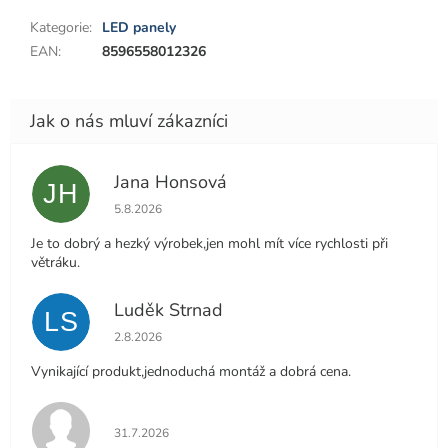
Kategorie
:
LED panely
EAN
:
8596558012326
Jana Honsová
JH
Hodnocení obchodu je 5 z 5 hvězdiček.
5.8.2026
Je to dobrý a hezký výrobek,jen mohl mít více rychlosti při
větráku.
Luděk Strnad
LS
Hodnocení obchodu je 5 z 5 hvězdiček.
2.8.2026
Vynikající produkt,jednoduchá montáž a dobrá cena.
Hodnocení obchodu je 5 z 5 hvězdiček.
31.7.2026