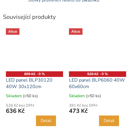
Stovky pozitivních recenzí od zákazníků.
Související produkty
Akce
Akce
699 Kč
–9 %
520 Kč
–9 %
LED panel BLP30120
LED panel BLP6060 40W
40W 30x120cm
60x60cm
Skladem
(>50 ks)
Skladem
(>50 ks)
Průměrné
Průměrné
hodnocení
hodnocení
526 Kč bez DPH
391 Kč bez DPH
produktu
produktu
636 Kč
473 Kč
je
je
5,0
5,0
Detail
Detail
z
z
5
5