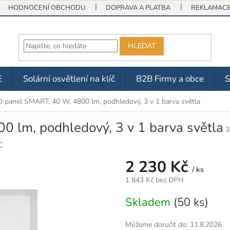
HODNOCENÍ OBCHODU
DOPRAVA A PLATBA
REKLAMACE 
HLEDAT
E
Solární osvětlení na klíč
B2B Firmy a obce
 panel SMART, 40 W, 4800 lm, podhledový, 3 v 1 barva světla
 lm, podhledový, 3 v 1 barva světla
3
C
2 230 Kč
/ ks
1 843 Kč bez DPH
Měrná
Skladem
(50 ks)
cena:
Můžeme doručit do:
11.8.2026