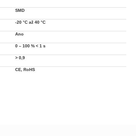
SMD
-20 °C až 40 °C
Ano
0 – 100 %
< 1 s
>
0,9
CE, RoHS