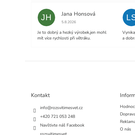
Jana Honsová
JH
L
Hodnocení obchodu je 5 z 5 hvězdiček.
5.8.2026
Je to dobrý a hezký výrobek,jen mohl
Vynika
mít více rychlosti při větráku.
a dobr
Z
á
p
a
t
Kontakt
Infor
í
Hodnoc
info
@
rozsvitimesvet.cz
Doprava
+420 721 053 248
Reklama
Navštivte náš Facebook
O nás
rozsvitimesvet