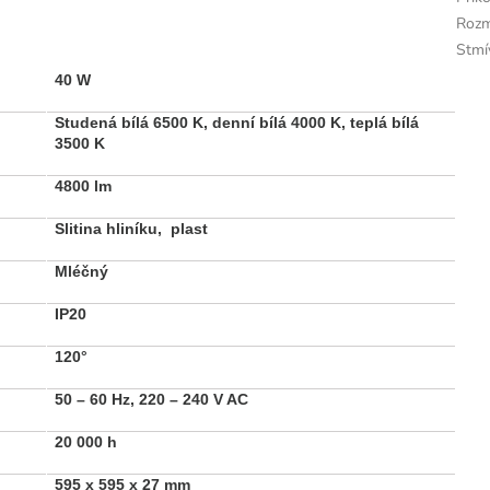
Roz
Stmí
40 W
Studená bílá 6500 K, denní bílá 4000 K, teplá bílá
3500 K
4800 lm
Slitina hliníku, plast
Mléčný
IP20
120
°
50 – 60 Hz, 220 – 240 V AC
20 000 h
595 x 595 x 27 mm