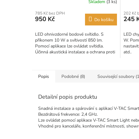
Skladem
(3 ks)
785 Kč bez DPH
202 Kč 
950 Kč
245 
Do košíku
LED ohnivzdorné bodové svítidlo. S
LED chy
příkonem 10 W a svítivostí 850 lm.
W. Pomo
Pomocí aplikace lze ovládat svítidla.
nastavit
Účinná akustická instalace a ochrana proti
atd..
úniku vzduchu,...
Popis
Podobné (8)
Související soubory (1
Detailní popis produktu
Snadná instalace a spárování s aplikací V-TAC Smart
Bezdrátová frekvence: 2,4 GHz.
Lze ovládat pomocí aplikace V-TAC Smart Light ne
Vhodné pro kanceláře, konferenční místnosti, showro