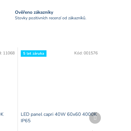
Ověřeno zákazníky
Stovky pozitivních recenzí od zákazníků.
d:
11068
Kód:
001576
5 let záruka
0K
LED panel capri 40W 60x60 4000K
Další
produkt
IP65