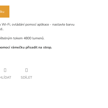
íku
u Wi-Fi, ovládání pomocí aplikace - nastavte barvu
d..
větelným tokem 4800 lumenů.
pomocí rámečku přisadit na strop.
HLÍDAT
SDÍLET