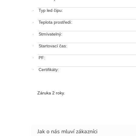
Typ led čipu:
·
Teplota prostředí:
·
Stmívatelný:
·
Startovací čas:
·
PF:
·
Certifikáty:
·
Záruka 2 roky.