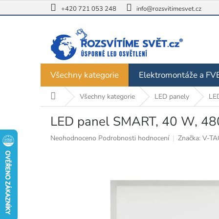
Přejít
+420 721 053 248
info@rozsvitimesvet.cz
na
obsah
Všechny kategorie
Elektromontáže a FV
Domů
Všechny kategorie
LED panely
LED
LED panel SMART, 40 W, 4800
Průměrné
Neohodnoceno
Podrobnosti hodnocení
Značka:
V-TA
hodnocení
produktu
je
0,0
z
5
hvězdiček.