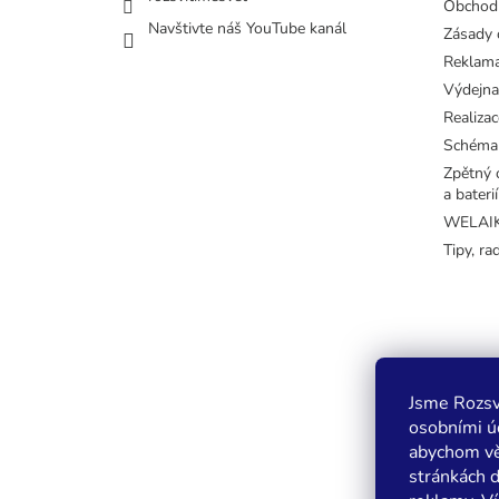
Obchod
Navštivte náš YouTube kanál
Zásady 
Reklama
Výdejna
Realizac
Schéma
Zpětný o
a baterií
WELAIK 
Tipy, ra
Jsme Rozsv
osobními úd
abychom vě
stránkách 