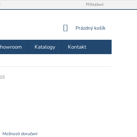
/ VRÁCENÍ ZBOŽÍ
O NÁS
OBCHODNÍ PODMÍNKY
Přihlášení
ZÁSA
NÁKUPNÍ
Prázdný košík
KOŠÍK
Showroom
Katalogy
Kontakt
15
Možnosti doručení