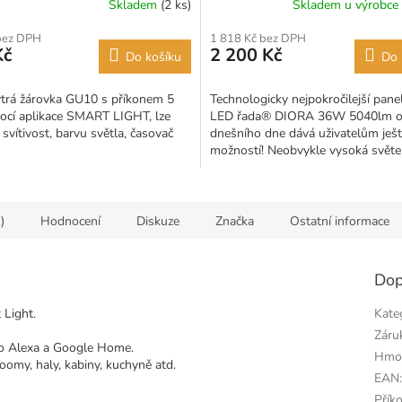
Skladem
(2 ks)
Skladem u výrobce
bez DPH
1 818 Kč bez DPH
Kč
2 200 Kč
Do košíku
Do 
trá žárovka GU10 s příkonem 5
Technologicky nejpokročilejší pane
cí aplikace SMART LIGHT, lze
LED řada® DIORA 36W 5040lm 
 svítivost, barvu světla, časovač
dnešního dne dává uživatelům ješt
možností! Neobvykle vysoká světe
účinnost 140lm/W a nejnižší...
)
Hodnocení
Diskuze
Značka
Ostatní informace
Dop
 Light.
Kate
Záru
bo Alexa a Google Home.
Hmo
omy, haly, kabiny, kuchyně atd.
EAN
Přík