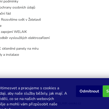
ní podmínky
ochrany osobních údajů
ční řád
 Rozsvítíme svět v Želetavě
e
 zapojení WELAIK
dběr vysloužilých elektrozařízení
skleněné panely na míru
dy a instalace
itimesvet a pracujeme s cookies a
Odmítnout
S
aji, aby naše služby běžely, jak mají. A
děli, co se na našich webových
Kontaktujte nás
WELAIK-cesko.cz
děje a mohli vám přizpůsobit naše