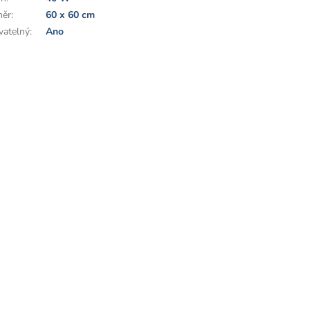
měr
:
60 x 60 cm
vatelný
:
Ano