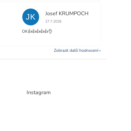
Josef KRUMPOCH
JK
e 5 z 5 hvězdiček.
Hodnocení obchodu je 5 z 5 hvězdiček.
27.7.2026
OK👍👍👍👍👍👌
Zobrazit další hodnocení
Instagram