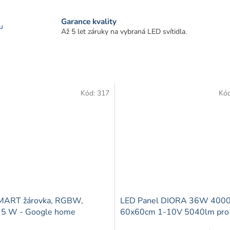
Garance kvality
u
Až 5 let záruky na vybraná LED svítidla.
Kód:
317
Kó
MART žárovka, RGBW,
LED Panel DIORA 36W 400
 5 W - Google home
60x60cm 1-10V 5040lm pro
komerční prostory UGR<16