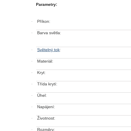
Parametry:
Příkon:
·
Barva světla:
·
Světelný tok
:
·
Materiál:
·
Kryt:
·
Třída krytí:
·
Úhel:
·
Napájení:
·
Životnost:
·
Rozměry:
·