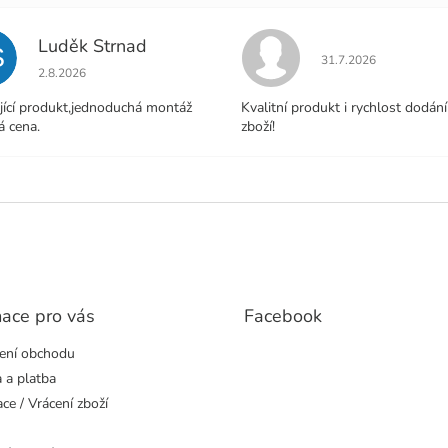
Luděk Strnad
S
Hodnocení obchodu j
31.7.2026
Hodnocení obchodu je 5 z 5 hvězdiček.
2.8.2026
jící produkt,jednoduchá montáž
Kvalitní produkt i rychlost dodání
á cena.
zboží!
mace pro vás
Facebook
ení obchodu
 a platba
ce / Vrácení zboží