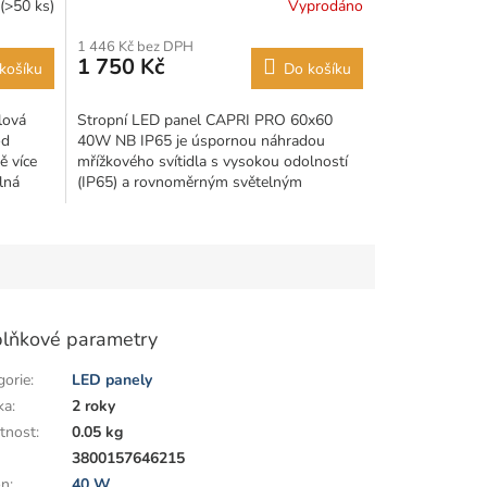
(>50 ks)
Vyprodáno
1 446 Kč bez DPH
1 750 Kč
košíku
Do košíku
lová
Stropní LED panel CAPRI PRO 60x60
od
40W NB IP65 je úspornou náhradou
ě více
mřížkového svítidla s vysokou odolností
lná
(IP65) a rovnoměrným světelným
rozptylem 120°.
lňkové parametry
gorie
:
LED panely
ka
:
2 roky
tnost
:
0.05 kg
:
3800157646215
on
:
40 W