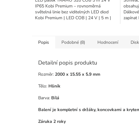
LED pásek TRAMO 320 COB 5 m 24 V
Stmívač
IP65 Kobi Premium – rovnoměrná
obsahuj
světelná linie bez viditelných LED diod
Dálkové
Kobi Premium | LED COB | 24 V | 5 m |
zapínat 
180° | IP65 |...
Popis
Podobné (8)
Hodnocení
Dis
Detailní popis produktu
Rozměr:
2000 x 15.55 x 5.9 mm
Tělo:
Hliník
Barva:
Bílá
Balení je kompletní s držáky, koncovkami a kryte
Záruka 2 roky