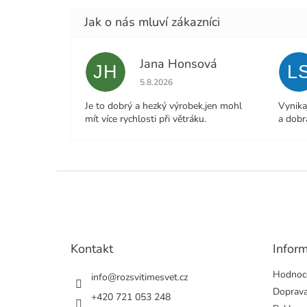
Jana Honsová
JH
L
Hodnocení obchodu je 5 z 5 hvězdiček.
5.8.2026
Je to dobrý a hezký výrobek,jen mohl
Vynika
mít více rychlosti při větráku.
a dobr
Z
á
p
a
t
Kontakt
Infor
í
Hodnoc
info
@
rozsvitimesvet.cz
Doprava
+420 721 053 248