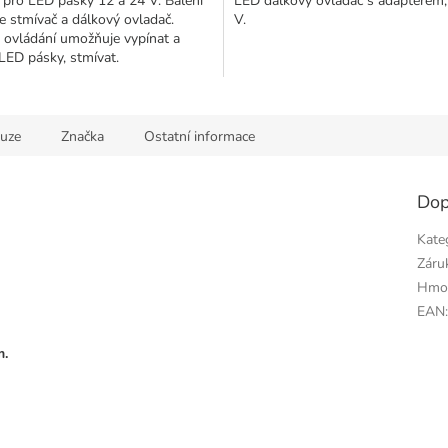
 pro LED pásky 12 a 24 V. Balení
LED dálkový ovladač s adaptérem,
e stmívač a dálkový ovladač.
V.
 ovládání umožňuje vypínat a
LED pásky, stmívat.
kuze
Značka
Ostatní informace
Dop
Kate
Záru
Hmo
EAN
m.