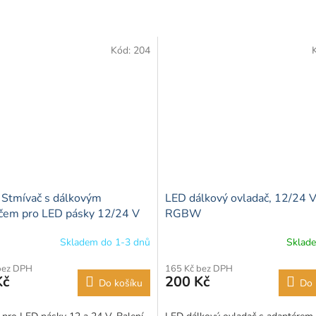
Kód:
204
Stmívač s dálkovým
LED dálkový ovladač, 12/24 V
čem pro LED pásky 12/24 V
RGBW
Skladem do 1-3 dnů
Sklad
bez DPH
165 Kč bez DPH
Kč
200 Kč
Do košíku
Do 