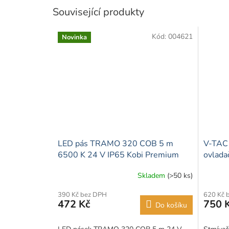
Související produkty
Kód:
004621
Novinka
LED pás TRAMO 320 COB 5 m
V-TAC 
6500 K 24 V IP65 Kobi Premium
ovlada
Skladem
(>50 ks)
390 Kč bez DPH
620 Kč 
472 Kč
750 
Do košíku