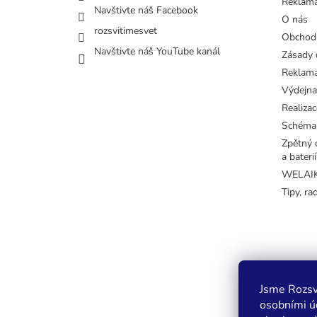
Reklama
Navštivte náš Facebook
O nás
rozsvitimesvet
Obchod
Navštivte náš YouTube kanál
Zásady 
Reklama
Výdejna
Realizac
Schéma
Zpětný o
a baterií
WELAIK 
Tipy, ra
Jsme Rozsv
osobními úd