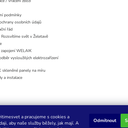
ce / Vrácení zboží
ní podmínky
ochrany osobních údajů
ční řád
 Rozsvítíme svět v Želetavě
e
 zapojení WELAIK
dběr vysloužilých elektrozařízení
skleněné panely na míru
dy a instalace
itimesvet a pracujeme s cookies a
Odmítnout
S
aji, aby naše služby běžely, jak mají. A