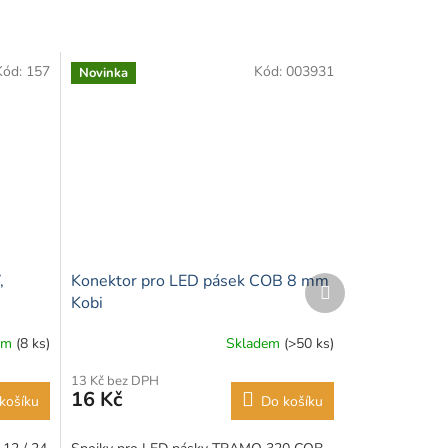
Kód:
157
Kód:
003931
Novinka
,
Konektor pro LED pásek COB 8 mm
Další
produkt
Kobi
em
(8 ks)
Skladem
(>50 ks)
13 Kč bez DPH
16 Kč
košíku
Do košíku