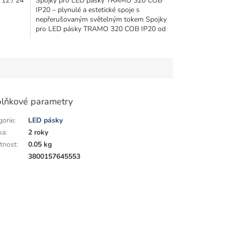
 12 / 24
Spojky pro LED pásky TRAMO 320 COB
IP20 – plynulé a estetické spoje s
nepřerušovaným světelným tokem Spojky
pro LED pásky TRAMO 320 COB IP20 od
společnosti...
lňkové parametry
gorie
:
LED pásky
ka
:
2 roky
tnost
:
0.05 kg
:
3800157645553