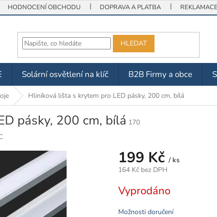
HODNOCENÍ OBCHODU
DOPRAVA A PLATBA
REKLAMACE 
HLEDAT
E
Solární osvětlení na klíč
B2B Firmy a obce
oje
Hliníková lišta s krytem pro LED pásky, 200 cm, bílá
LED pásky, 200 cm, bílá
170
C
199 Kč
/ ks
164 Kč bez DPH
Měrná
Vyprodáno
cena:
Možnosti doručení