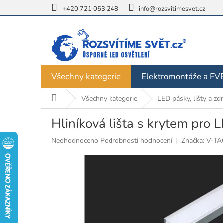
Přejít
+420 721 053 248
info@rozsvitimesvet.cz
na
obsah
Všechny kategorie
Elektromontáže a FV
Domů
Všechny kategorie
LED pásky, lišty a zdr
Hliníková lišta s krytem pro 
Průměrné
Neohodnoceno
Podrobnosti hodnocení
Značka:
V-TA
hodnocení
produktu
je
0,0
z
5
hvězdiček.