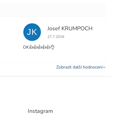
Josef KRUMPOCH
JK
e 5 z 5 hvězdiček.
Hodnocení obchodu je 5 z 5 hvězdiček.
27.7.2026
OK👍👍👍👍👍👌
Zobrazit další hodnocení
Instagram