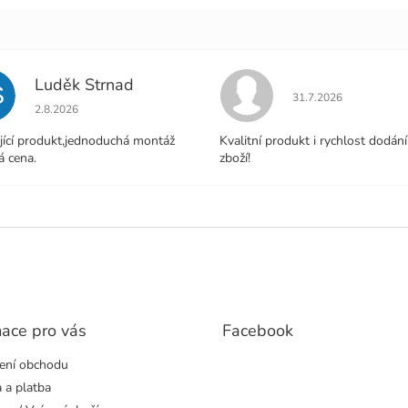
Luděk Strnad
S
Hodnocení obchodu j
31.7.2026
Hodnocení obchodu je 5 z 5 hvězdiček.
2.8.2026
jící produkt,jednoduchá montáž
Kvalitní produkt i rychlost dodání
á cena.
zboží!
mace pro vás
Facebook
ení obchodu
 a platba