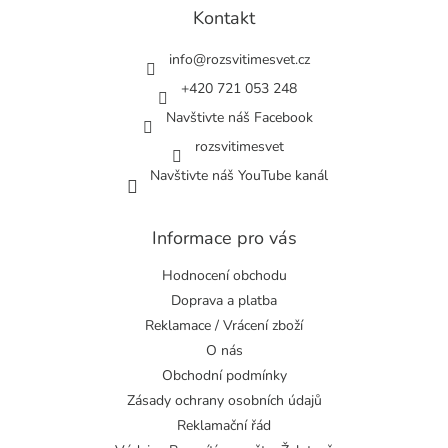
a
Kontakt
t
í
info
@
rozsvitimesvet.cz
+420 721 053 248
Navštivte náš Facebook
rozsvitimesvet
Navštivte náš YouTube kanál
Informace pro vás
Hodnocení obchodu
Doprava a platba
Reklamace / Vrácení zboží
O nás
Obchodní podmínky
Zásady ochrany osobních údajů
Reklamační řád