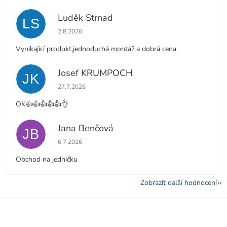
Luděk Strnad
LS
Hodnocení obchodu je 5 z 5 hvězdiček.
2.8.2026
Vynikající produkt,jednoduchá montáž a dobrá cena.
Josef KRUMPOCH
JK
Hodnocení obchodu je 5 z 5 hvězdiček.
27.7.2026
OK👍👍👍👍👍👌
Jana Benčová
JB
Hodnocení obchodu je 5 z 5 hvězdiček.
6.7.2026
Obchod na jedničku
Zobrazit další hodnocení
Z
á
p