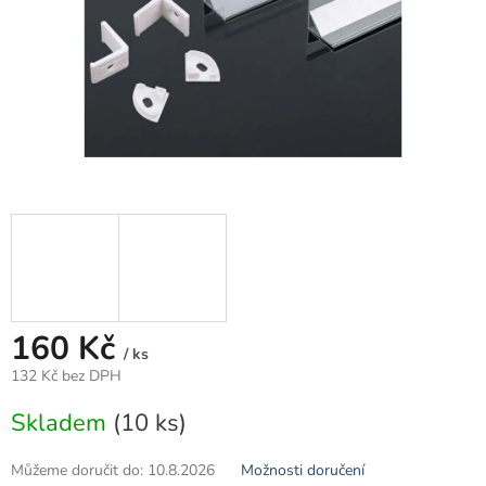
160 Kč
/ ks
132 Kč bez DPH
Měrná
Skladem
(10 ks)
cena:
Můžeme doručit do:
10.8.2026
Možnosti doručení