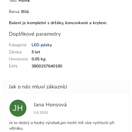
Tělo:
Hliník
Barva:
Bílá
Balení je kompletní s držáky, koncovkami a krytem.
Doplňkové parametry
Kategorie
:
LED pásky
Záruka
:
5 let
Hmotnost
:
0.05 kg
EAN
:
3800157640190
Jana Honsová
JH
Hodnocení obchodu je 5 z 5 hvězdiček.
5.8.2026
Je to dobrý a hezký výrobek,jen mohl mít více rychlosti při
větráku.