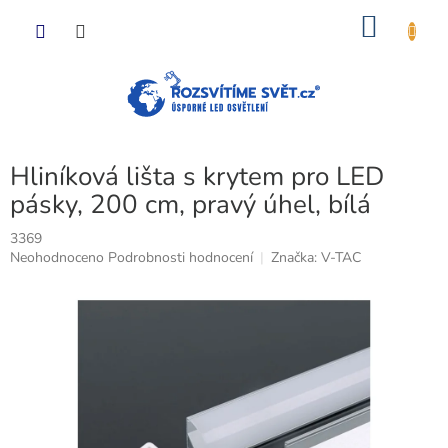
Přejít
NÁKU
na
obsah
KOŠÍK
Hliníková lišta s krytem pro LED
pásky, 200 cm, pravý úhel, bílá
3369
Průměrné
Neohodnoceno
Podrobnosti hodnocení
Značka:
V-TAC
hodnocení
produktu
je
0,0
z
5
hvězdiček.