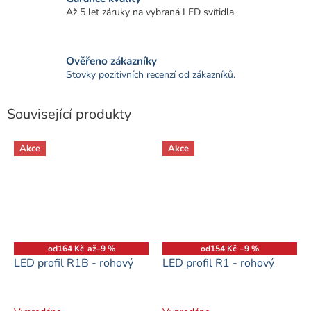
Až 5 let záruky na vybraná LED svítidla.
Ověřeno zákazníky
Stovky pozitivních recenzí od zákazníků.
Související produkty
Akce
Akce
od
164 Kč
až
–9 %
od
154 Kč
–9 %
LED profil R1B - rohový
LED profil R1 - rohový