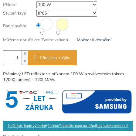
Příkon
Stupeň krytí
Barva světla
Můžeme doručit do:
Zvolte variantu
Možnosti doručení
Přidat do košíku
Prémiový LED reflektor s příkonem 100 W a svítivostním tokem
12000 lumenů - 120LM/W.
Našli jste jinde výhodnější cenu? Napište nám na info@rozsvitimesvet.cz :)