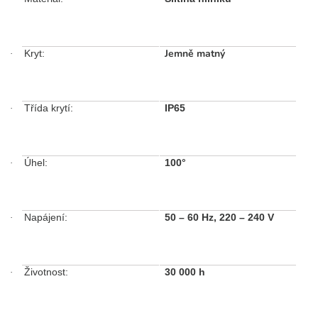
Jemně matný
Kryt:
·
Třída krytí:
IP65
·
Úhel:
100
°
·
Napájení:
50 – 60 Hz, 220 – 240 V
·
Životnost:
30 000 h
·