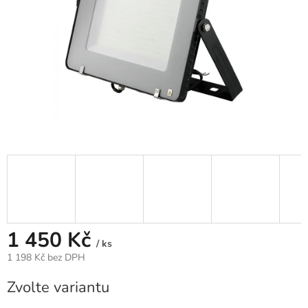
1 450 Kč
/ ks
1 198 Kč bez DPH
Měrná
Zvolte variantu
cena: