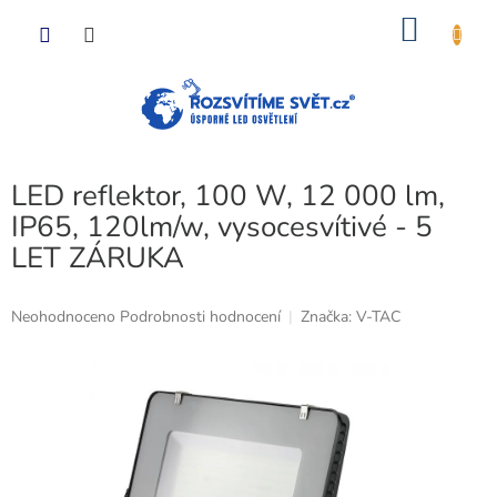
Přejít
NÁKU
na
obsah
KOŠÍK
LED reflektor, 100 W, 12 000 lm,
IP65, 120lm/w, vysocesvítivé - 5
LET ZÁRUKA
Průměrné
Neohodnoceno
Podrobnosti hodnocení
Značka:
V-TAC
hodnocení
produktu
je
0,0
z
5
hvězdiček.