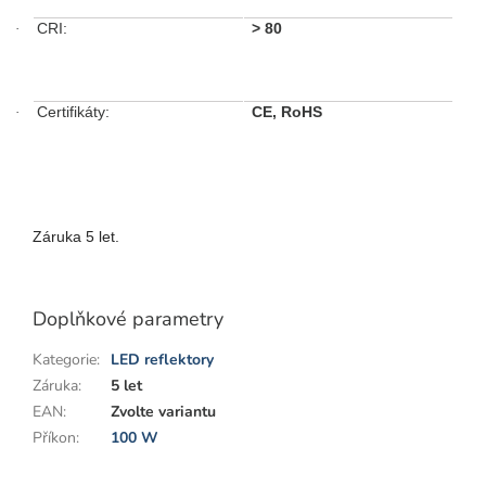
CRI:
>
80
·
Certifikáty:
CE, RoHS
·
Záruka 5 let.
Doplňkové parametry
Kategorie
:
LED reflektory
Záruka
:
5 let
EAN
:
Zvolte variantu
Příkon
:
100 W