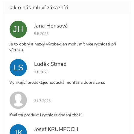
Jana Honsová
JH
Hodnocení obchodu je 5 z 5 hvězdiček.
5.8.2026
Je to dobrý a hezký výrobek,jen mohl mít více rychlosti při
větráku.
Luděk Strnad
LS
Hodnocení obchodu je 5 z 5 hvězdiček.
2.8.2026
Vynikající produkt,jednoduchá montáž a dobrá cena.
Hodnocení obchodu je 5 z 5 hvězdiček.
31.7.2026
Kvalitní produkt i rychlost dodání zboží!
Josef KRUMPOCH
JK