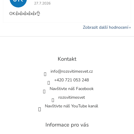
Hodnocení obchodu je 5 z 5 hvězdiček.
27.7.2026
OK👍👍👍👍👍👌
Zobrazit další hodnocení
Z
á
p
a
Kontakt
t
í
info
@
rozsvitimesvet.cz
+420 721 053 248
Navštivte náš Facebook
rozsvitimesvet
Navštivte náš YouTube kanál
Informace pro vás