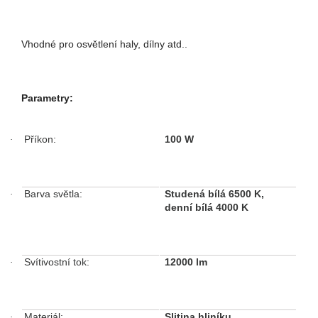
Vhodné pro osvětlení haly, dílny atd..
Parametry:
Příkon:
100 W
·
Barva světla:
Studená bílá 6500 K,
·
denní bílá 4000 K
Svítivostní tok:
12000 lm
·
Materiál:
Slitina hliníku
·