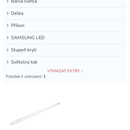
Barva světla
Délka
Příkon
SAMSUNG LED
Stupeň krytí
Světelný tok
VYMAZAT FILTRY
Položek k zobrazení:
1
V
ý
p
i
s
p