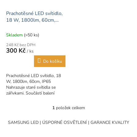
r
o
d
Prachotěsné LED svítidlo,
u
18 W, 1800lm, 60cm,
k
IP65
t
Skladem
(>50 ks)
ů
248 Kč bez DPH
300 Kč
/ ks
Do košíku
Prachotěsné LED svítidlo, 18
W, 1800lm, 60cm, IP65
Nahrazuje staré svítidla se
zářivkami. Součástí balení
jsou 2 úchyty na připevnění na
strop.
1
položek celkem
O
v
l
SAMSUNG LED | ÚSPORNÉ OSVĚTLENÍ | GARANCE KVALITY
á
d