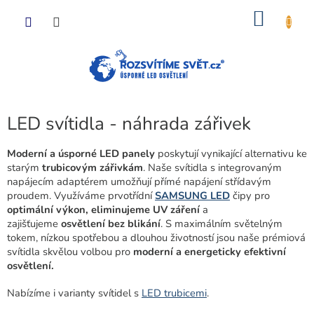
Přejít
NÁKU
na
obsah
KOŠÍK
LED svítidla - náhrada zářivek
Moderní a úsporné LED panely
poskytují vynikající alternativu ke
starým
trubicovým zářivkám
. Naše svítidla s integrovaným
napájecím adaptérem umožňují přímé napájení střídavým
proudem. Využíváme prvotřídní
SAMSUNG LED
čipy pro
optimální výkon, eliminujeme UV záření
a
zajišťujeme
osvětlení bez blikání
. S maximálním světelným
tokem, nízkou spotřebou a dlouhou životností jsou naše prémiová
svítidla skvělou volbou pro
moderní a energeticky efektivní
osvětlení.
Nabízíme i varianty svítidel s
LED trubicemi
.