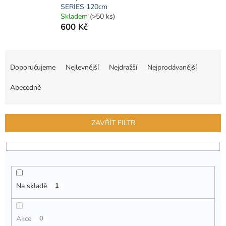
SERIES 120cm
Skladem
(>50 ks)
600 Kč
Ř
a
Doporučujeme
Nejlevnější
Nejdražší
Nejprodávanější
z
e
Abecedně
n
í
p
ZAVŘÍT FILTR
r
o
d
u
k
Na skladě
1
t
ů
Akce
0