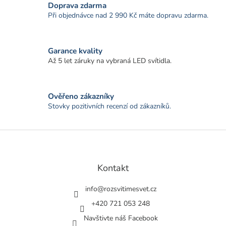
a
Doprava zdarma
c
Při objednávce nad 2 990 Kč máte dopravu zdarma.
í
p
r
Garance kvality
v
k
Až 5 let záruky na vybraná LED svítidla.
y
v
ý
Ověřeno zákazníky
p
Stovky pozitivních recenzí od zákazníků.
i
s
u
Z
á
p
a
Kontakt
t
í
info
@
rozsvitimesvet.cz
+420 721 053 248
Navštivte náš Facebook