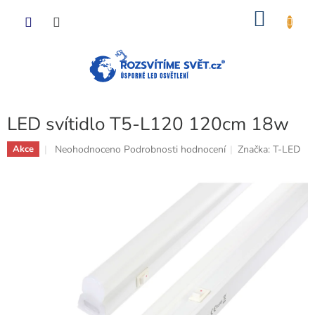
Přejít
NÁKU
na
obsah
KOŠÍK
LED svítidlo T5-L120 120cm 18w
Průměrné
Neohodnoceno
Podrobnosti hodnocení
Značka:
T-LED
Akce
hodnocení
produktu
je
0,0
z
5
hvězdiček.