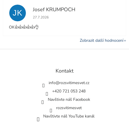
Josef KRUMPOCH
JK
Hodnocení obchodu je 5 z 5 hvězdiček.
27.7.2026
OK👍👍👍👍👍👌
Zobrazit další hodnocení
Z
á
p
a
Kontakt
t
í
info
@
rozsvitimesvet.cz
+420 721 053 248
Navštivte náš Facebook
rozsvitimesvet
Navštivte náš YouTube kanál