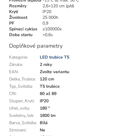
Provozní teplota
-15°C až max. 50°C
Rozměry
2,6×120 cm (p/d)
Krytí
IP20
Životnost
25 000h
PF
0,9
Spínací cyklus
≥100000x
Doba startu
<0,6s
Doplňkové parametry
Kategorie
:
LED trubice T5
Záruka
:
2 roky
EAN
:
Zvolte variantu
Delka_Trubice
:
120 cm
Typ_Svitidla
:
T5 trubice
CRI
:
80 až 89
Stupen_Kryti
:
IP20
Uhel_svitu
:
180 °
Svetelny_tok
:
1800 lm
Barva_Svitidla
:
Bílá
Stmivani
:
Ne