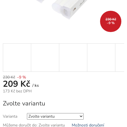
230 Kč
–9 %
230 Kč
–9 %
209 Kč
/ ks
173 Kč bez DPH
Měrná
Zvolte variantu
cena:
Varianta
Můžeme doručit do:
Zvolte variantu
Možnosti doručení