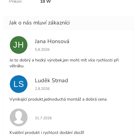
Prikon
:
18 W
Jana Honsová
JH
Hodnocení obchodu je 5 z 5 hvězdiček.
5.8.2026
Je to dobrý a hezký výrobek,jen mohl mít více rychlosti při
větráku.
Luděk Strnad
LS
Hodnocení obchodu je 5 z 5 hvězdiček.
2.8.2026
Vynikající produkt,jednoduchá montáž a dobrá cena.
Hodnocení obchodu je 5 z 5 hvězdiček.
31.7.2026
Kvalitní produkt i rychlost dodání zboží!