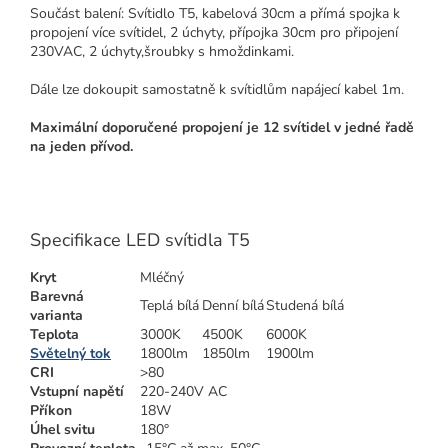
Součást balení: Svítidlo T5, kabelová 30cm a přímá spojka k
propojení více svítidel, 2 úchyty, přípojka 30cm pro připojení
230VAC, 2 úchyty,šroubky s hmoždinkami.
Dále lze dokoupit samostatně k svítidlům
napájecí kabel 1m.
Maximální doporučené propojení je 12 svítidel v jedné řadě
na jeden přívod.
Specifikace LED svítidla T5
Kryt
Mléčný
Barevná
Teplá bílá
Denní bílá
Studená bílá
varianta
Teplota
3000K
4500K
6000K
Světelný tok
1800lm
1850lm
1900lm
CRI
>80
Vstupní napětí
220-240V AC
Příkon
18W
Úhel svitu
180°