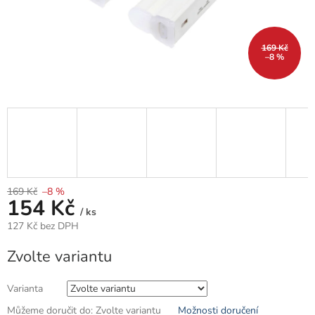
169 Kč
–8 %
169 Kč
–8 %
154 Kč
/ ks
127 Kč bez DPH
Měrná
Zvolte variantu
cena:
Varianta
Můžeme doručit do:
Zvolte variantu
Možnosti doručení