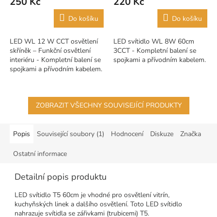
250 Kč
220 Kč
Do košíku
Do košíku
LED WL 12 W CCT osvětlení
LED svítidlo WL 8W 60cm
skříněk – Funkční osvětlení
3CCT - Kompletní balení se
interiéru - Kompletní balení se
spojkami a přívodním kabelem.
spojkami a přívodním kabelem.
ZOBRAZIT VŠECHNY SOUVISEJÍCÍ PRODUKTY
Popis
Související soubory (1)
Hodnocení
Diskuze
Značka
Ostatní informace
Detailní popis produktu
LED svítidlo T5 60cm je vhodné pro osvětlení vitrín,
kuchyňských linek a dalšího osvětlení. Toto LED svítidlo
nahrazuje svítidla se zářivkami (trubicemi) T5.