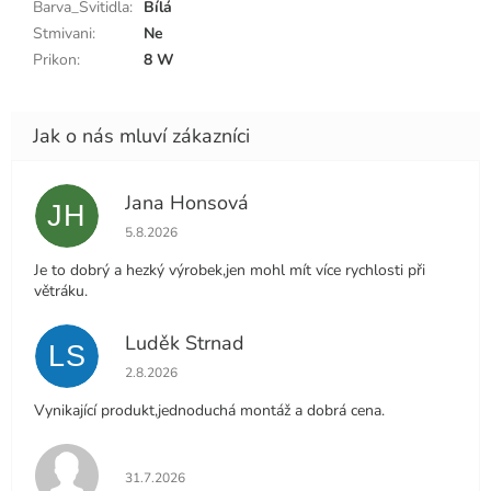
Barva_Svitidla
:
Bílá
Stmivani
:
Ne
Prikon
:
8 W
Jana Honsová
JH
Hodnocení obchodu je 5 z 5 hvězdiček.
5.8.2026
Je to dobrý a hezký výrobek,jen mohl mít více rychlosti při
větráku.
Luděk Strnad
LS
Hodnocení obchodu je 5 z 5 hvězdiček.
2.8.2026
Vynikající produkt,jednoduchá montáž a dobrá cena.
Hodnocení obchodu je 5 z 5 hvězdiček.
31.7.2026