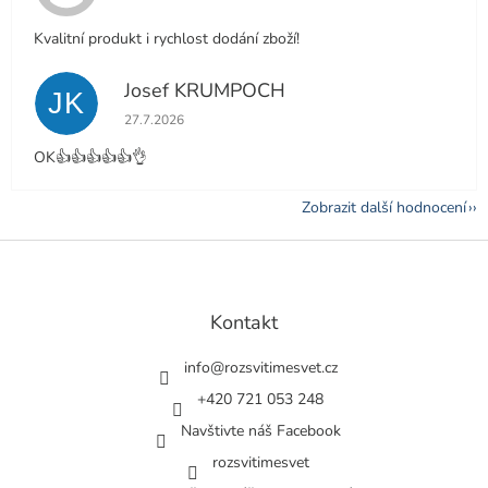
Kvalitní produkt i rychlost dodání zboží!
Josef KRUMPOCH
JK
Hodnocení obchodu je 5 z 5 hvězdiček.
27.7.2026
OK👍👍👍👍👍👌
Zobrazit další hodnocení
Z
á
p
a
Kontakt
t
í
info
@
rozsvitimesvet.cz
+420 721 053 248
Navštivte náš Facebook
rozsvitimesvet