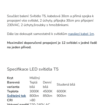
Součást balení: Svítidlo T5, kabelová 30cm a přímá spojka k
propojení více svítidel, 2 úchyty, přípojka 30cm pro připojení
230VAC, 2 úchyty,šroubky s hmoždinkami.
Dále lze dokoupit samostatně k svítidlům
napájecí kabel 1m
.
Maximální doporučené propojení je 12 svítidel v jedné řadě
na jeden přívod.
Specifikace LED svítidla T5
Kryt
Mléčný
Barevná
Teplá
Denní
Studená bílá
varianta
bílá
bílá
Teplota
3000K
4500K
6000K
Světelný tok
800lm
850lm
900lm
CRI
>80
Vstupní napětí
220-240V AC