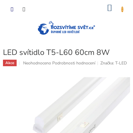
Přejít
NÁKU
na
obsah
KOŠÍK
LED svítidlo T5-L60 60cm 8W
Průměrné
Neohodnoceno
Podrobnosti hodnocení
Značka:
T-LED
Akce
hodnocení
produktu
je
0,0
z
5
hvězdiček.