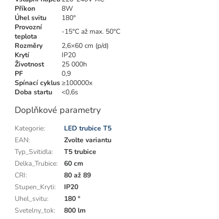
Příkon
8W
Úhel svitu
180°
Provozní
-15°C až max. 50°C
teplota
Rozměry
2,6×60 cm (p/d)
Krytí
IP20
Životnost
25 000h
PF
0,9
Spínací cyklus
≥100000x
Doba startu
<0,6s
Doplňkové parametry
Kategorie
:
LED trubice T5
EAN
:
Zvolte variantu
Typ_Svitidla
:
T5 trubice
Delka_Trubice
:
60 cm
CRI
:
80 až 89
Stupen_Kryti
:
IP20
Uhel_svitu
:
180 °
Svetelny_tok
:
800 lm