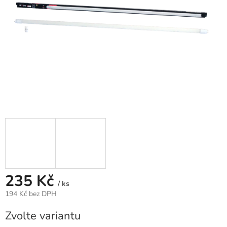
235 Kč
/ ks
194 Kč bez DPH
Měrná
Zvolte variantu
cena: