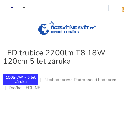
Přejít
NÁKU
na
obsah
KOŠÍK
LED trubice 2700lm T8 18W
120cm 5 let záruka
150lm/W - 5 let
Průměrné
Neohodnoceno
Podrobnosti hodnocení
záruka
hodnocení
Značka:
LEDLINE
produktu
je
0,0
z
5
hvězdiček.