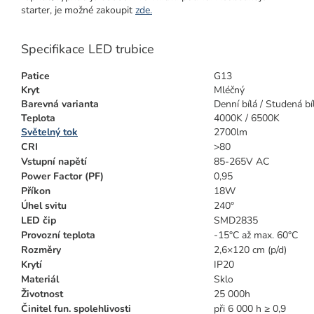
starter, je možné zakoupit
zde.
Specifikace LED trubice
Patice
G13
Kryt
Mléčný
Barevná varianta
Denní bílá / Studená bí
Teplota
4000K / 6500K
Světelný tok
2700lm
CRI
>80
Vstupní napětí
85-265V AC
Power Factor (PF)
0,95
Příkon
18W
Úhel svitu
240°
LED čip
SMD2835
Provozní teplota
-15°C až max. 60°C
Rozměry
2,6×120 cm (p/d)
Krytí
IP20
Materiál
Sklo
Životnost
25 000h
Činitel fun. spolehlivosti
při 6 000 h ≥ 0,9