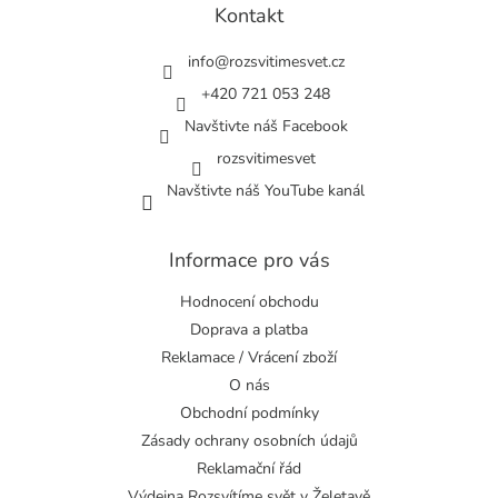
a
Kontakt
t
í
info
@
rozsvitimesvet.cz
+420 721 053 248
Navštivte náš Facebook
rozsvitimesvet
Navštivte náš YouTube kanál
Informace pro vás
Hodnocení obchodu
Doprava a platba
Reklamace / Vrácení zboží
O nás
Obchodní podmínky
Zásady ochrany osobních údajů
Reklamační řád
Výdejna Rozsvítíme svět v Želetavě