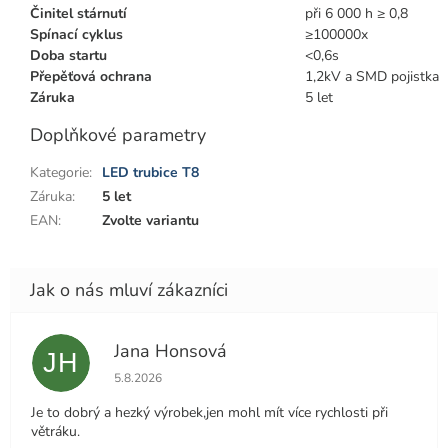
Činitel stárnutí
při 6 000 h ≥ 0,8
Spínací cyklus
≥100000x
Doba startu
<0,6s
Přepěťová ochrana
1,2kV a SMD pojistka
Záruka
5 let
Doplňkové parametry
Kategorie
:
LED trubice T8
Záruka
:
5 let
EAN
:
Zvolte variantu
Jana Honsová
JH
Hodnocení obchodu je 5 z 5 hvězdiček.
5.8.2026
Je to dobrý a hezký výrobek,jen mohl mít více rychlosti při
větráku.