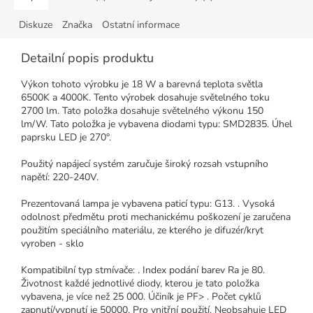
Diskuze
Značka
Ostatní informace
Detailní popis produktu
Výkon tohoto výrobku je 18 W a barevná teplota světla
6500K a 4000K. Tento výrobek dosahuje světelného toku
2700 lm. Tato položka dosahuje světelného výkonu 150
lm/W. Tato položka je vybavena diodami typu: SMD2835. Úhel
paprsku LED je 270°.
Použitý napájecí systém zaručuje široký rozsah vstupního
napětí: 220-240V.
Prezentovaná lampa je vybavena paticí typu: G13. . Vysoká
odolnost předmětu proti mechanickému poškození je zaručena
použitím speciálního materiálu, ze kterého je difuzér/kryt
vyroben - sklo
Kompatibilní typ stmívače: . Index podání barev Ra je 80.
Životnost každé jednotlivé diody, kterou je tato položka
vybavena, je více než 25 000. Účiník je PF> . Počet cyklů
zapnutí/vypnutí je 50000. Pro vnitřní použití. Neobsahuje LED