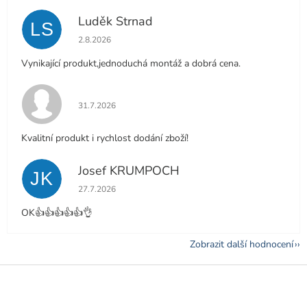
Luděk Strnad
LS
Hodnocení obchodu je 5 z 5 hvězdiček.
2.8.2026
Vynikající produkt,jednoduchá montáž a dobrá cena.
Hodnocení obchodu je 5 z 5 hvězdiček.
31.7.2026
Kvalitní produkt i rychlost dodání zboží!
Josef KRUMPOCH
JK
Hodnocení obchodu je 5 z 5 hvězdiček.
27.7.2026
OK👍👍👍👍👍👌
Zobrazit další hodnocení
Z
á
p