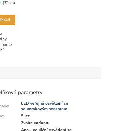
em
(32 ks)
Detail
e
elný
 podle
ní
lňkové parametry
LED veřejné osvětlení se
gorie
:
soumrakovým senzorem
ka
:
5 let
:
Zvolte variantu
Ano - pouliční osvětlení se