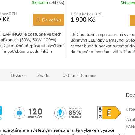
Skladem
(>50 ks)
Sklad
č bez DPH
1 570 Kč bez DPH
 Kč
1 900 Kč
Do košíku
o FLAMINGO je dostupné ve třech
LED pouliční lampa osazená vysoc
 příkonech (30W, 50W, 100W),
účinnými LED čipy Samsung. Svět
muž je možné přizpůsobit osvětlení
senzor bude fungovat automaticky
ním potřebám a podmínkám
dostupného denního světla. Poulič
venkovního prostoru,...
osvětlení se automaticky vypne,...
Diskuze
Značka
Ostatní informace
Dop
Kate
Záru
EAN
ým adaptérem a světelným senzorem. Je vybaven vysoce