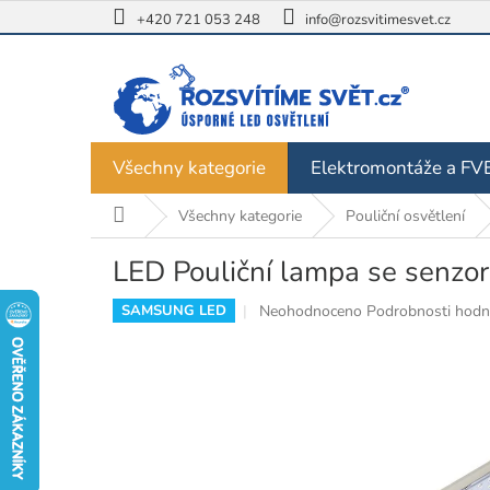
Přejít
+420 721 053 248
info@rozsvitimesvet.cz
na
obsah
Všechny kategorie
Elektromontáže a FV
Domů
Všechny kategorie
Pouliční osvětlení
LED Pouliční lampa se se
Průměrné
Neohodnoceno
Podrobnosti hodn
SAMSUNG LED
hodnocení
produktu
je
0,0
z
5
hvězdiček.