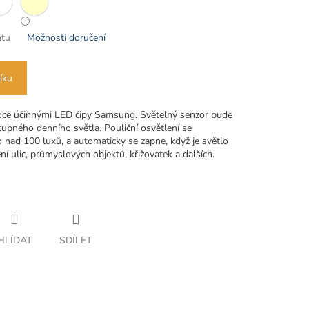
ntu
Možnosti doručení
íku
oce účinnými LED čipy Samsung.
Světelný senzor bude
upného denního světla. Pouliční osvětlení se
o nad 100 luxů, a automaticky se zapne, když je světlo
í ulic, průmyslových objektů, křižovatek a dalších.
HLÍDAT
SDÍLET