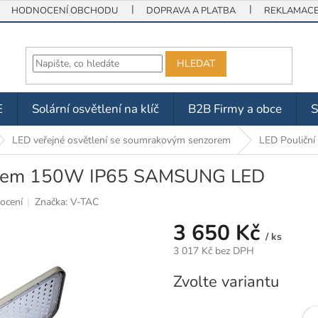
HODNOCENÍ OBCHODU
DOPRAVA A PLATBA
REKLAMACE 
HLEDAT
E
Solární osvětlení na klíč
B2B Firmy a obce
LED veřejné osvětlení se soumrakovým senzorem
LED Pouličn
nzorem 150W IP65 SAMSUNG LED
ocení
Značka:
V-TAC
3 650 Kč
/ ks
3 017 Kč bez DPH
Měrná
Zvolte variantu
cena: