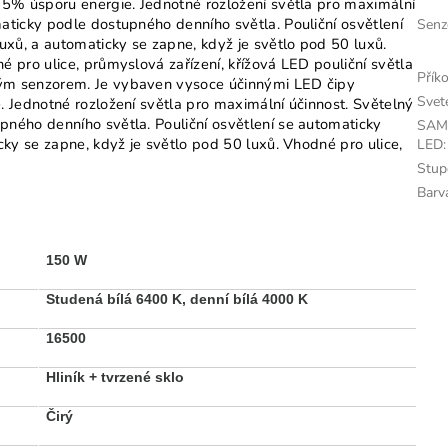
85% úsporu energie. Jednotné rozložení světla pro maximální
aticky podle dostupného denního světla. Pouliční osvětlení
Senz
uxů, a automaticky se zapne, když je světlo pod 50 luxů.
 pro ulice, průmyslová zařízení, křížová LED pouliční světla
Přík
ým senzorem. Je vybaven vysoce účinnými LED čipy
Svet
 Jednotné rozložení světla pro maximální účinnost. Světelný
ného denního světla. Pouliční osvětlení se automaticky
SAM
cky se zapne, když je světlo pod 50 luxů. Vhodné pro ulice,
LED
:
Stup
Barv
150 W
Studená bílá 6400 K, denní bílá 4000 K
16500
Hliník + tvrzené sklo
Čirý