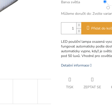
Barva světla
Můžeme doručit do:
Zvolte varia
Přidat do koš
LED pouliční lampa osazená vys
fungovat automaticky podle dost
automaticky vypne, když je světl
pod 50 luxů.
Vhodné pro osvětlen
Detailní informace
TISK
ZEPTAT SE