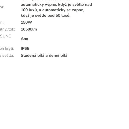
automaticky vypne, když je světlo nad
or
:
100 luxů, a automaticky se zapne,
když je světlo pod 50 luxů.
on
:
150W
elny_tok
:
16500lm
SUNG
Ano
eň krytí
:
IP65
a světla
:
Studená bílá a denní bílá