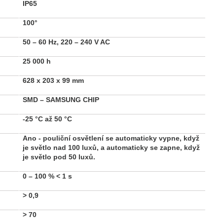
IP65
100°
50 – 60 Hz, 220 – 240 V AC
25 000 h
628 x 203 x 99 mm
SMD – SAMSUNG CHIP
-25 °C až 50 °C
Ano - pouliční osvětlení se automaticky vypne, když
je světlo nad 100 luxů, a automaticky se zapne, když
je světlo pod 50 luxů.
0 – 100 %
< 1 s
>
0,9
>
70