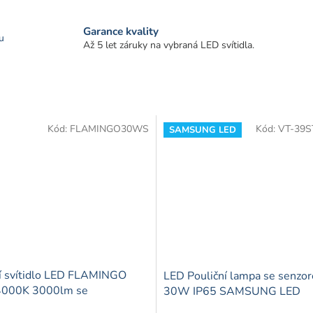
Garance kvality
u
Až 5 let záruky na vybraná LED svítidla.
Kód:
FLAMINGO30WS
Kód:
VT-39S
SAMSUNG LED
ní svítidlo LED FLAMINGO
LED Pouliční lampa se senzo
000K 3000lm se
30W IP65 SAMSUNG LED
akovým senzorem šedé