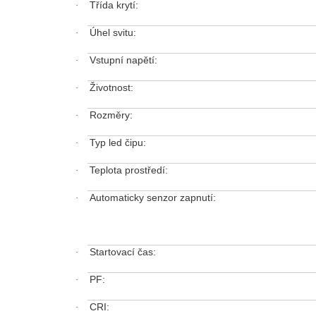
Třída krytí:
·
Úhel svitu:
·
Vstupní napětí:
·
Životnost:
·
Rozměry:
·
Typ led čipu:
·
Teplota prostředí:
·
Automaticky senzor zapnutí:
·
Startovací čas:
·
PF:
·
CRI:
·