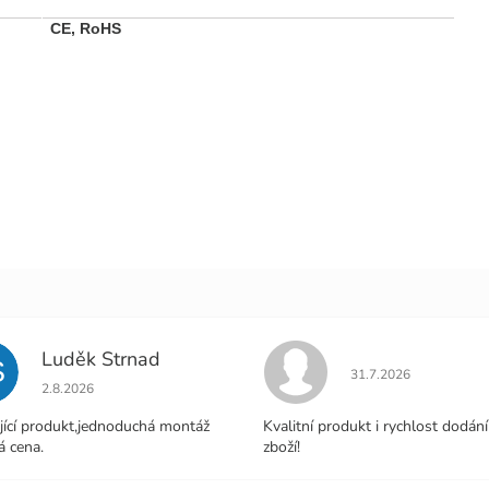
CE, RoHS
Luděk Strnad
S
Hodnocení obchodu j
31.7.2026
Hodnocení obchodu je 5 z 5 hvězdiček.
2.8.2026
jící produkt,jednoduchá montáž
Kvalitní produkt i rychlost dodání
á cena.
zboží!