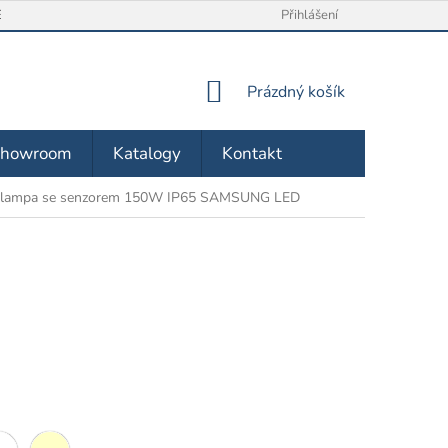
/ VRÁCENÍ ZBOŽÍ
O NÁS
OBCHODNÍ PODMÍNKY
Přihlášení
ZÁSA
NÁKUPNÍ
Prázdný košík
KOŠÍK
Showroom
Katalogy
Kontakt
í lampa se senzorem 150W IP65 SAMSUNG LED