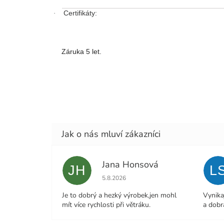
Certifikáty:
·
Záruka 5 let.
Jana Honsová
JH
L
Hodnocení obchodu je 5 z 5 hvězdiček.
5.8.2026
Je to dobrý a hezký výrobek,jen mohl
Vynika
mít více rychlosti při větráku.
a dobr