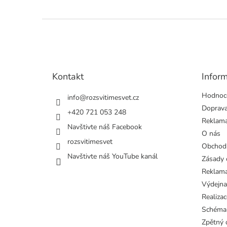
Z
á
p
a
t
Kontakt
Infor
í
Hodnoc
info
@
rozsvitimesvet.cz
Doprava
+420 721 053 248
Reklama
Navštivte náš Facebook
O nás
rozsvitimesvet
Obchod
Navštivte náš YouTube kanál
Zásady 
Reklama
Výdejna
Realizac
Schéma
Zpětný o