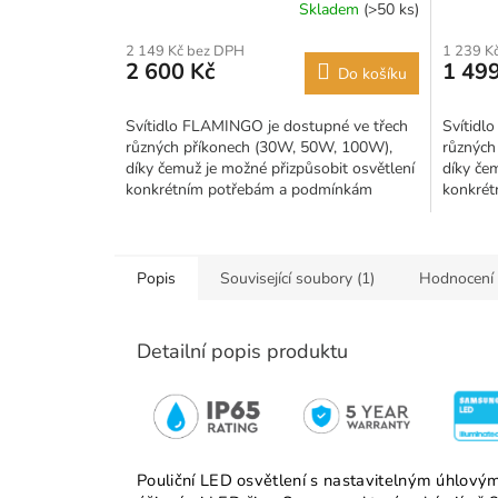
Skladem
(>50 ks)
2 149 Kč bez DPH
1 239 K
2 600 Kč
1 499
Do košíku
Svítidlo FLAMINGO je dostupné ve třech
Svítidl
různých příkonech (30W, 50W, 100W),
různých
díky čemuž je možné přizpůsobit osvětlení
díky če
konkrétním potřebám a podmínkám
konkrét
daného venkovního prostoru,...
daného 
Popis
Související soubory (1)
Hodnocení
Detailní popis produktu
Pouliční LED osvětlení s nastavitelným úhlov