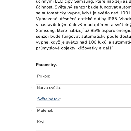
účinnými LED čipy Samsung, které nabízejí až 
účinnost. Světelný senzor bude fungovat autom
se automaticky vypne, když je světlo nad 100 l
Vyhrazené utěsněné optické dutiny IP65. Vhodné
s nastavitelným úhlovým adaptérem a světeln
Samsung, které nabízejí až 85% úsporu energie.
senzor bude fungovat automaticky podle dostup
vypne, když je světlo nad 100 luxů, a automati
průmyslové objekty, křižovatky a další
Parametry:
Příkon:
·
Barva světla:
·
Světelný tok
:
·
Materiál:
·
Kryt:
·