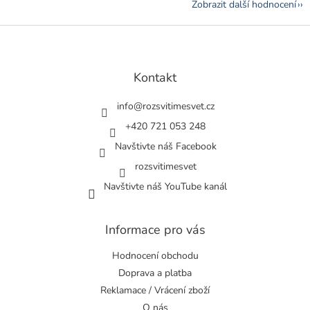
Zobrazit další hodnocení
Z
á
p
a
Kontakt
t
í
info
@
rozsvitimesvet.cz
+420 721 053 248
Navštivte náš Facebook
rozsvitimesvet
Navštivte náš YouTube kanál
Informace pro vás
Hodnocení obchodu
Doprava a platba
Reklamace / Vrácení zboží
O nás