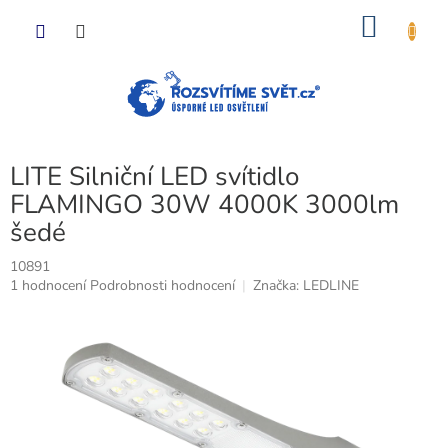
Přejít
NÁKU
na
obsah
KOŠÍK
LITE Silniční LED svítidlo
FLAMINGO 30W 4000K 3000lm
šedé
10891
Průměrné
1 hodnocení
Podrobnosti hodnocení
Značka:
LEDLINE
hodnocení
produktu
je
5,0
z
5
hvězdiček.