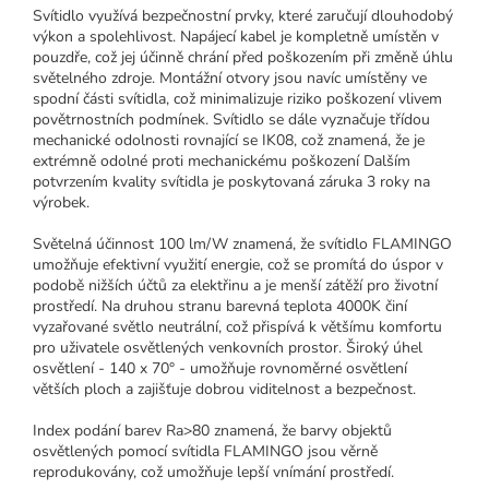
Svítidlo využívá bezpečnostní prvky, které zaručují dlouhodobý
výkon a spolehlivost. Napájecí kabel je kompletně umístěn v
pouzdře, což jej účinně chrání před poškozením při změně úhlu
světelného zdroje. Montážní otvory jsou navíc umístěny ve
spodní části svítidla, což minimalizuje riziko poškození vlivem
povětrnostních podmínek. Svítidlo se dále vyznačuje třídou
mechanické odolnosti rovnající se IK08, což znamená, že je
extrémně odolné proti mechanickému poškození Dalším
potvrzením kvality svítidla je poskytovaná záruka 3 roky na
výrobek.
Světelná účinnost 100 lm/W znamená, že svítidlo FLAMINGO
umožňuje efektivní využití energie, což se promítá do úspor v
podobě nižších účtů za elektřinu a je menší zátěží pro životní
prostředí. Na druhou stranu barevná teplota 4000K činí
vyzařované světlo neutrální, což přispívá k většímu komfortu
pro uživatele osvětlených venkovních prostor. Široký úhel
osvětlení - 140 x 70° - umožňuje rovnoměrné osvětlení
větších ploch a zajišťuje dobrou viditelnost a bezpečnost.
Index podání barev Ra>80 znamená, že barvy objektů
osvětlených pomocí svítidla FLAMINGO jsou věrně
reprodukovány, což umožňuje lepší vnímání prostředí.