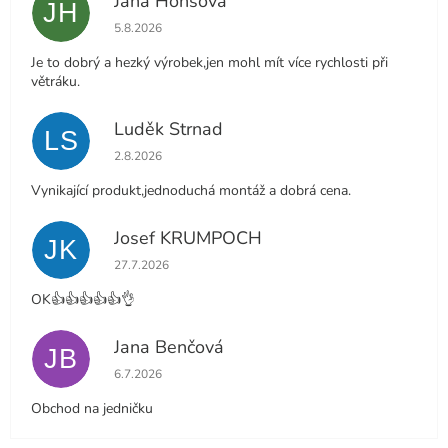
Jana Honsová
JH
Hodnocení obchodu je 5 z 5 hvězdiček.
5.8.2026
Je to dobrý a hezký výrobek,jen mohl mít více rychlosti při
větráku.
Luděk Strnad
LS
Hodnocení obchodu je 5 z 5 hvězdiček.
2.8.2026
Vynikající produkt,jednoduchá montáž a dobrá cena.
Josef KRUMPOCH
JK
Hodnocení obchodu je 5 z 5 hvězdiček.
27.7.2026
OK👍👍👍👍👍👌
Jana Benčová
JB
Hodnocení obchodu je 5 z 5 hvězdiček.
6.7.2026
Obchod na jedničku