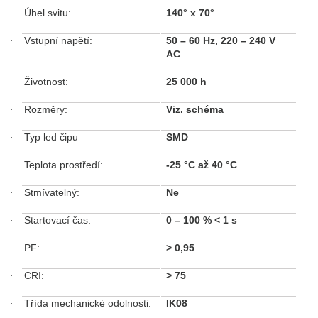
Úhel svitu:
140° x 70°
·
Vstupní napětí:
50 – 60 Hz, 220 – 240 V
·
AC
Životnost:
25 000 h
·
Rozměry:
Viz. schéma
·
Typ led čipu
SMD
·
Teplota prostředí:
-25 °C až 40 °C
·
Stmívatelný:
Ne
·
Startovací čas:
0 – 100 %
< 1 s
·
PF:
>
0,95
·
CRI:
>
75
·
Třída mechanické odolnosti:
IK08
·