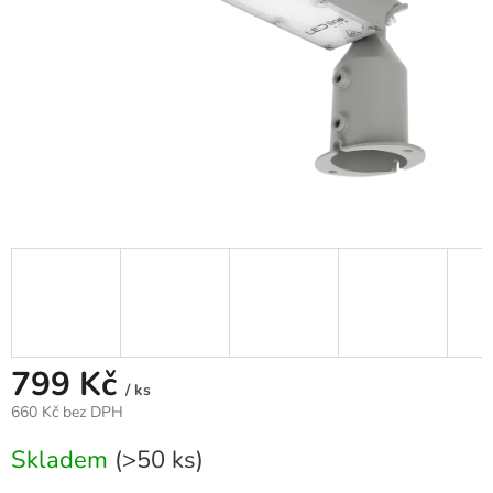
799 Kč
/ ks
660 Kč bez DPH
Měrná
Skladem
(>50 ks)
cena: