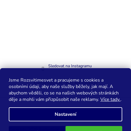
Sledovat na Instagramu
Jsme Rozsvitimesvet a pracujeme s cookies a
Kontaktujte nás
WELAIK-cesko.cz
osobními údaji, aby naše služby běžely, jak mají. A
abychom věděli, co se na našich webových stránkách
děje a mohli vám přizpůsobit naše reklamy.
Více tady.
.
Vytvořil Shoptet
Nastavení
Copyright 2026
Rozsvítíme svět.cz
. Všechna práva vyhrazena.