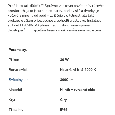
Proč je to tak důležité? Správné venkovní osvětlení v různých
prostorech, jako jsou silnice, parky, parkoviště a dvorky, je
klíčové z mnoha důvodů – zajišťuje viditelnost, ale také
prokazuje zájem o bezpečnost, pohodlí a estetiku. Instalace
svítidel FLAMINGO přináší řadu výhod samosprávám,
developerům, majitelům firem i soukromým nemovitostem.
Parametry:
Příkon:
30 W
·
Barva světla:
Neutrální bílá 4000 K
·
Světelný tok
:
3000 lm
·
Materiál:
Hliník + tvrzené sklo
·
Kryt:
Čirý
·
Třída krytí:
IP65
·