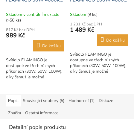
5000lm šedé
10000lm šedé
Skladem v centrálním skladu
Skladem
(9 ks)
(>50 ks)
1 231 Kč bez DPH
1 489 Kč
817 Kč bez DPH
989 Kč
Do košíku
Do košíku
Svítidlo FLAMINGO je
Svítidlo FLAMINGO je
dostupné ve třech různých
dostupné ve třech různých
příkonech (30W, 50W, 100W),
příkonech (30W, 50W, 100W),
díky čemuž je možné
díky čemuž je možné
přizpůsobit osvětlení
přizpůsobit osvětlení
konkrétním potřebám a
konkrétním potřebám a
podmínkám daného
podmínkám daného
venkovního prostoru,...
venkovního prostoru,...
Popis
Související soubory (5)
Hodnocení (1)
Diskuze
Značka
Ostatní informace
Detailní popis produktu