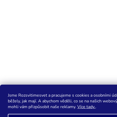
Jsme Rozsvitimesvet a pracujeme s cookies a osobními úda
běžely, jak mají. A abychom věděli, co se na našich webov
mohli vám přizpůsobit naše reklamy.
Více tady.
.