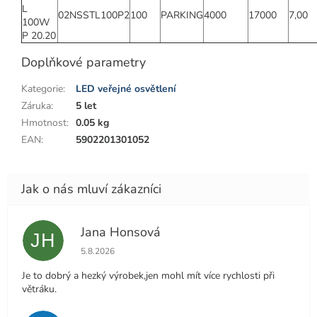
L
02NSSTL100P2
100
PARKING
4000
17000
7,00
100W
P 20.20
Doplňkové parametry
Kategorie
:
LED veřejné osvětlení
Záruka
:
5 let
Hmotnost
:
0.05 kg
EAN
:
5902201301052
Jana Honsová
JH
Hodnocení obchodu je 5 z 5 hvězdiček.
5.8.2026
Je to dobrý a hezký výrobek,jen mohl mít více rychlosti při
větráku.