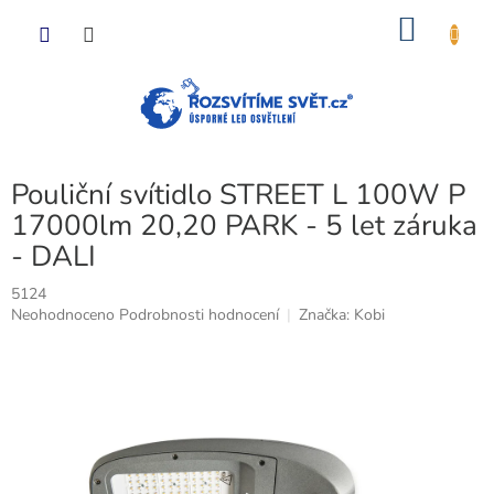
Přejít
NÁKU
na
obsah
KOŠÍK
Pouliční svítidlo STREET L 100W P
17000lm 20,20 PARK - 5 let záruka
- DALI
5124
Průměrné
Neohodnoceno
Podrobnosti hodnocení
Značka:
Kobi
hodnocení
produktu
je
0,0
z
5
hvězdiček.