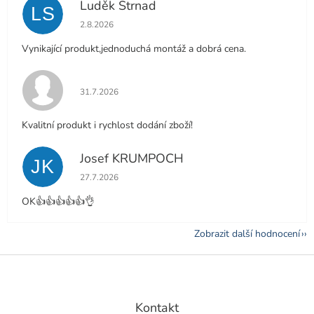
Luděk Strnad
LS
Hodnocení obchodu je 5 z 5 hvězdiček.
2.8.2026
Vynikající produkt,jednoduchá montáž a dobrá cena.
Hodnocení obchodu je 5 z 5 hvězdiček.
31.7.2026
Kvalitní produkt i rychlost dodání zboží!
Josef KRUMPOCH
JK
Hodnocení obchodu je 5 z 5 hvězdiček.
27.7.2026
OK👍👍👍👍👍👌
Zobrazit další hodnocení
Z
á
p
a
Kontakt