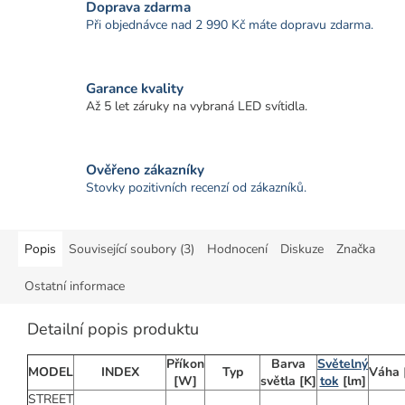
Doprava zdarma
Při objednávce nad 2 990 Kč máte dopravu zdarma.
Garance kvality
Až 5 let záruky na vybraná LED svítidla.
Ověřeno zákazníky
Stovky pozitivních recenzí od zákazníků.
Popis
Související soubory (3)
Hodnocení
Diskuze
Značka
Ostatní informace
Detailní popis produktu
Příkon
Barva
Světelný
MODEL
INDEX
Typ
Váha
[W
]
světla
[K]
tok
[lm]
STREET