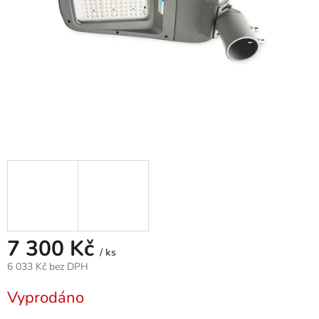
7 300 Kč
/ ks
6 033 Kč bez DPH
Měrná
Vyprodáno
cena: