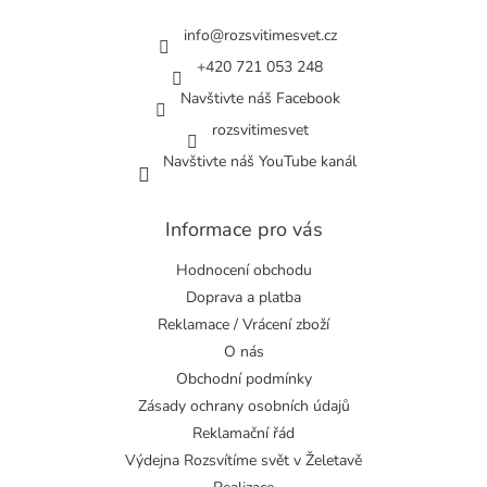
t
í
info
@
rozsvitimesvet.cz
+420 721 053 248
Navštivte náš Facebook
rozsvitimesvet
Navštivte náš YouTube kanál
Informace pro vás
Hodnocení obchodu
Doprava a platba
Reklamace / Vrácení zboží
O nás
Obchodní podmínky
Zásady ochrany osobních údajů
Reklamační řád
Výdejna Rozsvítíme svět v Želetavě