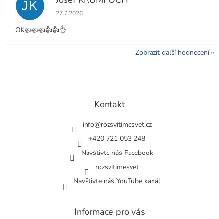
Josef KRUMPOCH
JK
Hodnocení obchodu je 5 z 5 hvězdiček.
27.7.2026
OK👍👍👍👍👍👌
Zobrazit další hodnocení
Z
á
p
a
Kontakt
t
í
info
@
rozsvitimesvet.cz
+420 721 053 248
Navštivte náš Facebook
rozsvitimesvet
Navštivte náš YouTube kanál
Informace pro vás