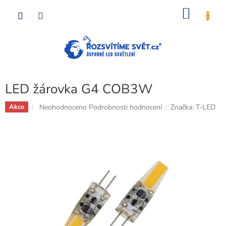
Přejít
NÁKU
na
obsah
KOŠÍK
LED žárovka G4 COB3W
Průměrné
Neohodnoceno
Podrobnosti hodnocení
Značka:
T-LED
Akce
hodnocení
produktu
je
0,0
z
5
hvězdiček.