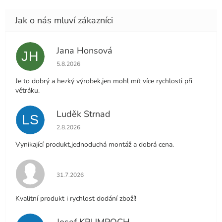
Jana Honsová
JH
Hodnocení obchodu je 5 z 5 hvězdiček.
5.8.2026
Je to dobrý a hezký výrobek,jen mohl mít více rychlosti při
větráku.
Luděk Strnad
LS
Hodnocení obchodu je 5 z 5 hvězdiček.
2.8.2026
Vynikající produkt,jednoduchá montáž a dobrá cena.
Hodnocení obchodu je 5 z 5 hvězdiček.
31.7.2026
Kvalitní produkt i rychlost dodání zboží!