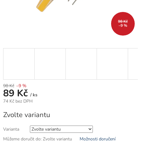
98 Kč
–9 %
98 Kč
–9 %
89 Kč
/ ks
74 Kč bez DPH
Měrná
Zvolte variantu
cena:
Varianta
Můžeme doručit do:
Zvolte variantu
Možnosti doručení