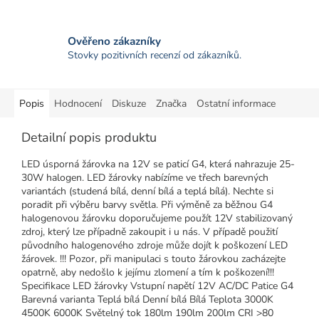
Ověřeno zákazníky
Stovky pozitivních recenzí od zákazníků.
Popis
Hodnocení
Diskuze
Značka
Ostatní informace
Detailní popis produktu
LED úsporná žárovka na 12V se paticí G4, která nahrazuje 25-
30W halogen. LED žárovky nabízíme ve třech barevných
variantách (studená bílá, denní bílá a teplá bílá). Nechte si
poradit při výběru barvy světla. Při výměně za běžnou G4
halogenovou žárovku doporučujeme použít 12V stabilizovaný
zdroj, který lze případně zakoupit i u nás. V případě použití
původního halogenového zdroje může dojít k poškození LED
žárovek. !!! Pozor, při manipulaci s touto žárovkou zacházejte
opatrně, aby nedošlo k jejímu zlomení a tím k poškození!!!
Specifikace LED žárovky Vstupní napětí 12V AC/DC Patice G4
Barevná varianta Teplá bílá Denní bílá Bílá Teplota 3000K
4500K 6000K Světelný tok 180lm 190lm 200lm CRI >80