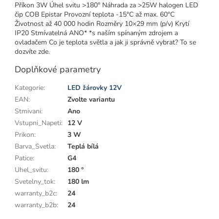
Příkon 3W Úhel svitu >180° Náhrada za >25W halogen LED
čip COB Epistar Provozní teplota -15°C až max. 60°C
Životnost až 40 000 hodin Rozměry 10×29 mm (p/v) Krytí
IP20 Stmívatelná ANO* *s naším spínaným zdrojem a
ovladačem Co je teplota světla a jak ji správně vybrat? To se
dozvíte zde.
Doplňkové parametry
Kategorie
:
LED žárovky 12V
EAN
:
Zvolte variantu
Stmivani
:
Ano
Vstupni_Napeti
:
12 V
Prikon
:
3 W
Barva_Svetla
:
Teplá bílá
Patice
:
G4
Uhel_svitu
:
180 °
Svetelny_tok
:
180 lm
warranty_b2c
:
24
warranty_b2b
:
24