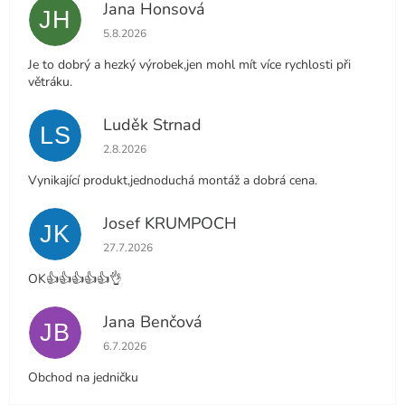
Jana Honsová
JH
Hodnocení obchodu je 5 z 5 hvězdiček.
5.8.2026
Je to dobrý a hezký výrobek,jen mohl mít více rychlosti při
větráku.
Luděk Strnad
LS
Hodnocení obchodu je 5 z 5 hvězdiček.
2.8.2026
Vynikající produkt,jednoduchá montáž a dobrá cena.
Josef KRUMPOCH
JK
Hodnocení obchodu je 5 z 5 hvězdiček.
27.7.2026
OK👍👍👍👍👍👌
Jana Benčová
JB
Hodnocení obchodu je 5 z 5 hvězdiček.
6.7.2026
Obchod na jedničku