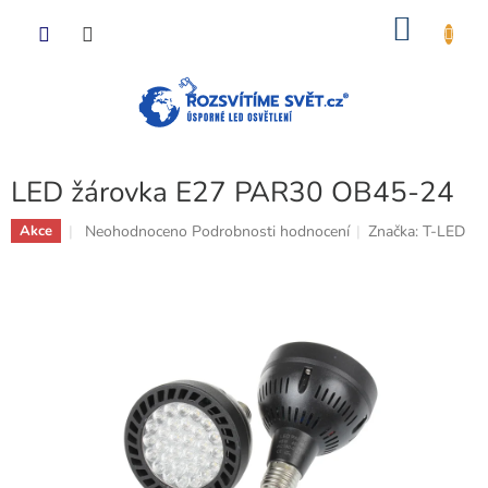
Přejít
NÁKU
na
obsah
KOŠÍK
LED žárovka E27 PAR30 OB45-24
Průměrné
Neohodnoceno
Podrobnosti hodnocení
Značka:
T-LED
Akce
hodnocení
produktu
je
0,0
z
5
hvězdiček.