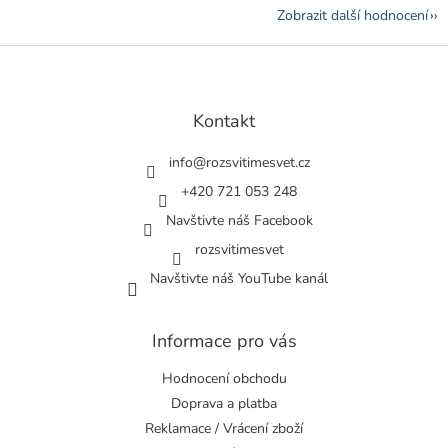
Zobrazit další hodnocení
Z
á
p
a
Kontakt
t
í
info
@
rozsvitimesvet.cz
+420 721 053 248
Navštivte náš Facebook
rozsvitimesvet
Navštivte náš YouTube kanál
Informace pro vás
Hodnocení obchodu
Doprava a platba
Reklamace / Vrácení zboží