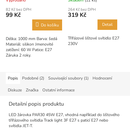
Vyprodáno
Skladem
(12 ks)
82 Kč bez DPH
264 Kč bez DPH
99 Kč
319 Kč
Detail
Do košíku
Třífázové lištové svítidlo E27
Délka: 1000 mm Barva: šedá
230V
Materiál: silikon Jmenovité
zatížení: 60 W Patice: E27
Záruka 2 roky.
Popis
Podobné (2)
Související soubory (1)
Hodnocení
Diskuze
Značka
Ostatní informace
Detailní popis produktu
LED žárovka PAR30 45W E27, vhodná například do lištového
třífázového svítidla Track light 3F E27 s paticí E27 nebo
svítidla JET-T.