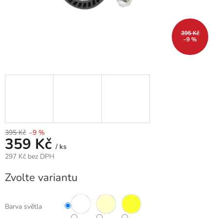
395 Kč
–9 %
395 Kč
–9 %
359 Kč
/ ks
297 Kč bez DPH
Měrná
Zvolte variantu
cena:
Barva světla