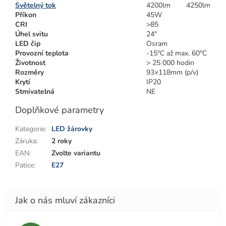
Světelný tok
4200lm
4250lm
Příkon
45W
CRI
>85
Úhel svitu
24°
LED čip
Osram
Provozní teplota
-15°C až max. 60°C
Životnost
> 25 000 hodin
Rozměry
93×118mm (p/v)
Krytí
IP20
Stmívatelná
NE
Doplňkové parametry
Kategorie
:
LED žárovky
Záruka
:
2 roky
EAN
:
Zvolte variantu
Patice
:
E27