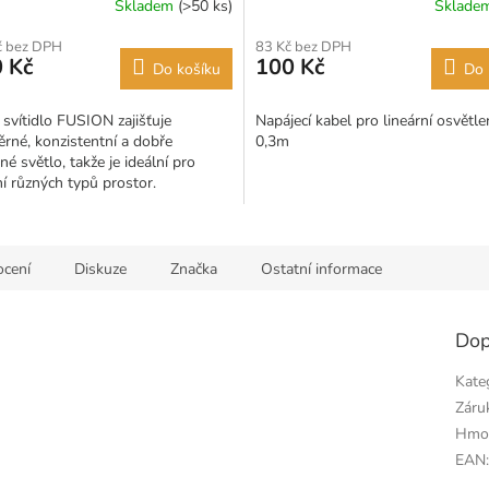
Skladem
(>50 ks)
Sklade
č bez DPH
83 Kč bez DPH
 Kč
100 Kč
Do košíku
Do 
 svítidlo FUSION zajišťuje
Napájecí kabel pro lineární osvětle
rné, konzistentní a dobře
0,3m
né světlo, takže je ideální pro
í různých typů prostor.
cení
Diskuze
Značka
Ostatní informace
Dop
Kate
Záru
Hmo
EAN