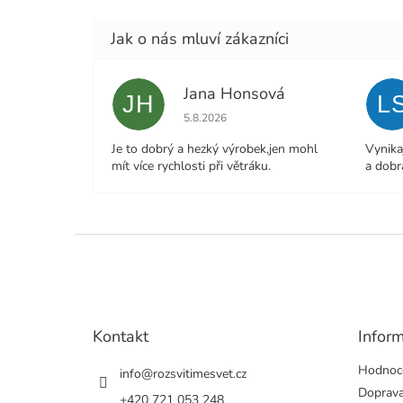
Jana Honsová
JH
L
Hodnocení obchodu je 5 z 5 hvězdiček.
5.8.2026
Je to dobrý a hezký výrobek,jen mohl
Vynika
mít více rychlosti při větráku.
a dobr
Z
á
p
a
t
Kontakt
Infor
í
Hodnoc
info
@
rozsvitimesvet.cz
Doprava
+420 721 053 248