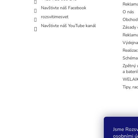
Reklama
Navštivte náš Facebook
O nás
rozsvitimesvet
Obchod
Navštivte náš YouTube kanál
Zásady 
Reklama
Výdejna
Realizac
Schéma
Zpětný o
a baterií
WELAIK 
Tipy, ra
Jsme Rozsv
osobními úd