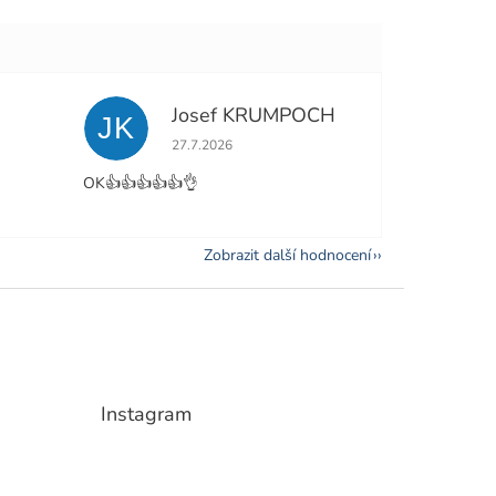
Josef KRUMPOCH
JK
e 5 z 5 hvězdiček.
Hodnocení obchodu je 5 z 5 hvězdiček.
27.7.2026
OK👍👍👍👍👍👌
Zobrazit další hodnocení
Instagram