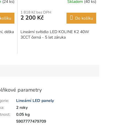
m
(24 ks)
Skladem
(40 ks)
1 818 Kč bez DPH
2 200 Kč
košíku
Do košíku
ní, délka
Lineární svítidlo LED KOLINE K2 40W
3CCT černá - 5 let záruka
lňkové parametry
gorie
:
Lineární LED panely
ka
:
2 roky
tnost
:
0.05 kg
:
5907777479709