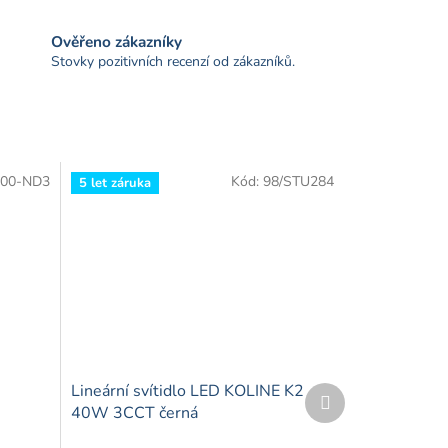
Ověřeno zákazníky
Stovky pozitivních recenzí od zákazníků.
00-ND3
Kód:
98/STU284
5 let záruka
Lineární svítidlo LED KOLINE K2
Další
produkt
40W 3CCT černá