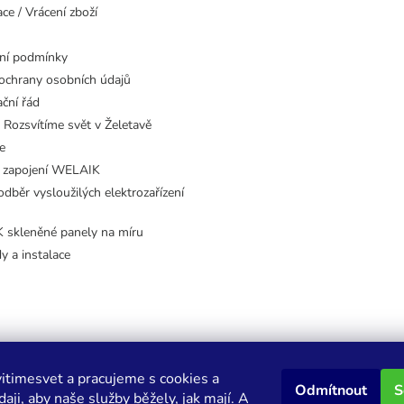
ce / Vrácení zboží
ní podmínky
ochrany osobních údajů
ční řád
 Rozsvítíme svět v Želetavě
e
 zapojení WELAIK
dběr vysloužilých elektrozařízení
skleněné panely na míru
dy a instalace
itimesvet a pracujeme s cookies a
Odmítnout
S
aji, aby naše služby běžely, jak mají. A