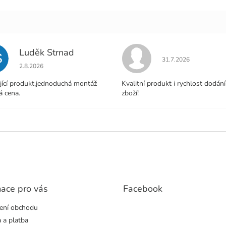
Luděk Strnad
S
Hodnocení obchodu j
31.7.2026
Hodnocení obchodu je 5 z 5 hvězdiček.
2.8.2026
jící produkt,jednoduchá montáž
Kvalitní produkt i rychlost dodání
á cena.
zboží!
mace pro vás
Facebook
ení obchodu
 a platba