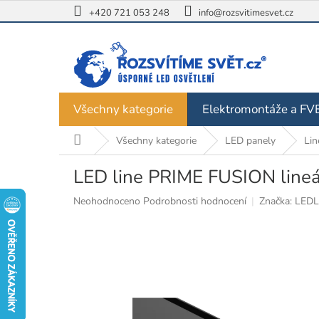
Přejít
+420 721 053 248
info@rozsvitimesvet.cz
na
obsah
Všechny kategorie
Elektromontáže a FV
Domů
Všechny kategorie
LED panely
Lin
LED line PRIME FUSION lineá
Průměrné
Neohodnoceno
Podrobnosti hodnocení
Značka:
LEDL
hodnocení
produktu
je
0,0
z
5
hvězdiček.