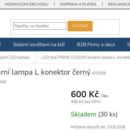
HODNOCENÍ OBCHODU
DOPRAVA A PLATBA
REKLAMACE 
HLEDAT
E
Solární osvětlení na klíč
B2B Firmy a obce
eární LED panely
LED line PRIME FUSION lineární lampa L konekt
rní lampa L konektor černý
479709
INE
600 Kč
/ ks
496 Kč bez DPH
Měrná
Skladem
(30 ks)
cena:
Můžeme doručit do:
10.8.2026