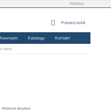
/ VRÁCENÍ ZBOŽÍ
O NÁS
OBCHODNÍ PODMÍNKY
Přihlášení
ZÁSA
NÁKUPNÍ
Prázdný košík
KOŠÍK
Showroom
Katalogy
Kontakt
or černý
Možnosti doručení