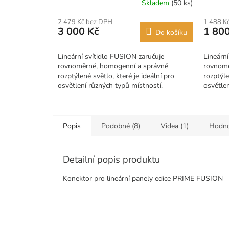
Skladem
(50 ks)
2 479 Kč bez DPH
1 488 K
3 000 Kč
1 800
Do košíku
Lineární svítidlo FUSION zaručuje
Lineární
rovnoměrné, homogenní a správně
rovnomě
rozptýlené světlo, které je ideální pro
rozptýle
osvětlení různých typů místností.
osvětlen
Popis
Podobné (8)
Videa (1)
Hodno
Detailní popis produktu
Konektor pro lineární panely edice PRIME FUSION