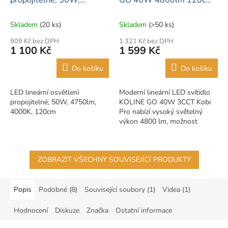
4750lm, 4000K, 120cm
bílý
Skladem
(20 ks)
Skladem
(>50 ks)
909 Kč bez DPH
1 321 Kč bez DPH
1 100 Kč
1 599 Kč
Do košíku
Do košíku
LED lineární osvětlení
Moderní lineární LED svítidlo
propojitelné, 50W, 4750lm,
KOLINE GO 40W 3CCT Kobi
4000K, 120cm
Pro nabízí vysoký světelný
výkon 4800 lm, možnost
nastavení teploty
chromatičnosti 3000K / 4000K
/ 6500K a elegantní design...
ZOBRAZIT VŠECHNY SOUVISEJÍCÍ PRODUKTY
Popis
Podobné (8)
Související soubory (1)
Videa (1)
Hodnocení
Diskuze
Značka
Ostatní informace