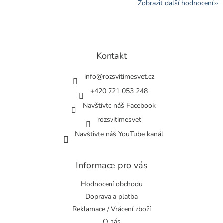
Zobrazit další hodnocení
Z
á
p
a
Kontakt
t
í
info
@
rozsvitimesvet.cz
+420 721 053 248
Navštivte náš Facebook
rozsvitimesvet
Navštivte náš YouTube kanál
Informace pro vás
Hodnocení obchodu
Doprava a platba
Reklamace / Vrácení zboží
O nás