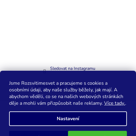
Sledovat na Instagramu
Jsme Rozsvitimesvet a pracujeme s cookies a
Kontaktujte nás
WELAIK-cesko.cz
osobními údaji, aby naše služby běžely, jak mají. A
abychom věděli, co se na našich webových stránkách
děje a mohli vám přizpůsobit naše reklamy.
Více tady.
.
Vytvořil Shoptet
Nastavení
Copyright 2026
Rozsvítíme svět.cz
. Všechna práva vyhrazena.