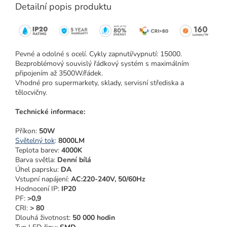
Detailní popis produktu
Pevné a odolné s ocelí. Cykly zapnutí/vypnutí: 15000.
Bezproblémový souvislý řádkový systém s maximálním
připojením až 3500W/řádek.
Vhodné pro supermarkety, sklady, servisní střediska a
tělocvičny.
Technické informace:
Příkon:
50W
Světelný tok
:
8000LM
Teplota barev:
4000K
Barva světla:
Denní bílá
Úhel paprsku:
DA
Vstupní napájení:
AC:220-240V, 50/60Hz
Hodnocení IP:
IP20
PF:
>0,9
CRI:
> 80
Dlouhá životnost:
50 000 hodin