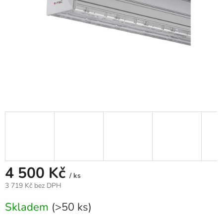
4 500 Kč
/ ks
3 719 Kč bez DPH
Měrná
Skladem
(>50 ks)
cena: