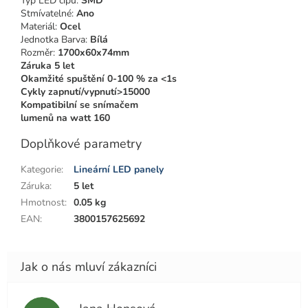
Typ LED čipu:
SMD
Stmívatelné:
Ano
Materiál:
Ocel
Jednotka Barva:
Bílá
Rozměr:
1700x60x74mm
Záruka 5 let
Okamžité spuštění 0-100 % za <1s
Cykly zapnutí/vypnutí>15000
Kompatibilní se snímačem
lumenů na watt 160
Doplňkové parametry
Kategorie
:
Lineární LED panely
Záruka
:
5 let
Hmotnost
:
0.05 kg
EAN
:
3800157625692