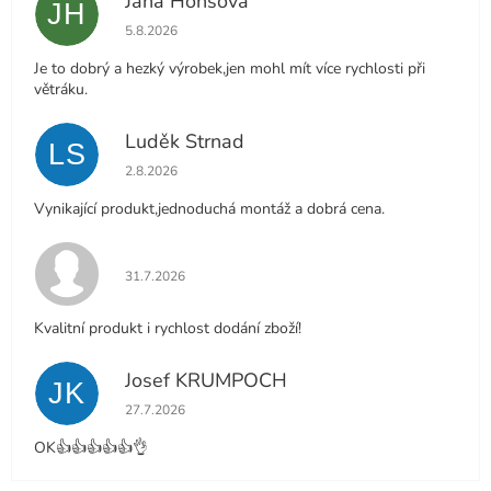
Jana Honsová
JH
Hodnocení obchodu je 5 z 5 hvězdiček.
5.8.2026
Je to dobrý a hezký výrobek,jen mohl mít více rychlosti při
větráku.
Luděk Strnad
LS
Hodnocení obchodu je 5 z 5 hvězdiček.
2.8.2026
Vynikající produkt,jednoduchá montáž a dobrá cena.
Hodnocení obchodu je 5 z 5 hvězdiček.
31.7.2026
Kvalitní produkt i rychlost dodání zboží!
Josef KRUMPOCH
JK
Hodnocení obchodu je 5 z 5 hvězdiček.
27.7.2026
OK👍👍👍👍👍👌