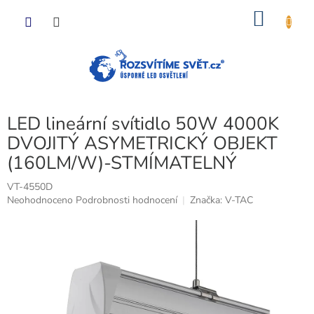
Přejít
NÁKU
na
obsah
KOŠÍK
LED lineární svítidlo 50W 4000K
DVOJITÝ ASYMETRICKÝ OBJEKT
(160LM/W)-STMÍMATELNÝ
VT-4550D
Průměrné
Neohodnoceno
Podrobnosti hodnocení
Značka:
V-TAC
hodnocení
produktu
je
0,0
z
5
hvězdiček.