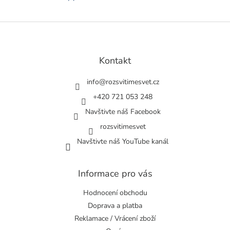
Z
á
p
a
Kontakt
t
í
info
@
rozsvitimesvet.cz
+420 721 053 248
Navštivte náš Facebook
rozsvitimesvet
Navštivte náš YouTube kanál
Informace pro vás
Hodnocení obchodu
Doprava a platba
Reklamace / Vrácení zboží