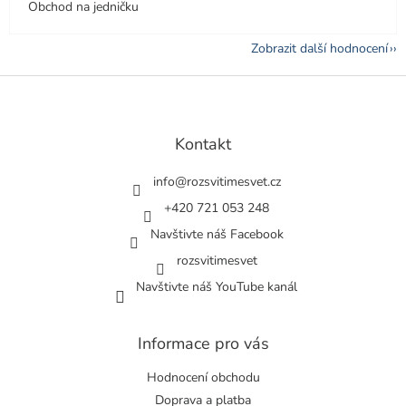
Obchod na jedničku
Zobrazit další hodnocení
Z
á
p
a
Kontakt
t
í
info
@
rozsvitimesvet.cz
+420 721 053 248
Navštivte náš Facebook
rozsvitimesvet
Navštivte náš YouTube kanál
Informace pro vás
Hodnocení obchodu
Doprava a platba