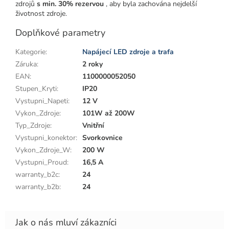
zdrojů
s min. 30% rezervou
, aby byla zachována nejdelší
životnost zdroje.
Doplňkové parametry
Kategorie
:
Napájecí LED zdroje a trafa
Záruka
:
2 roky
EAN
:
1100000052050
Stupen_Kryti
:
IP20
Vystupni_Napeti
:
12 V
Vykon_Zdroje
:
101W až 200W
Typ_Zdroje
:
Vnitřní
Vystupni_konektor
:
Svorkovnice
Vykon_Zdroje_W
:
200 W
Vystupni_Proud
:
16,5 A
warranty_b2c
:
24
warranty_b2b
:
24