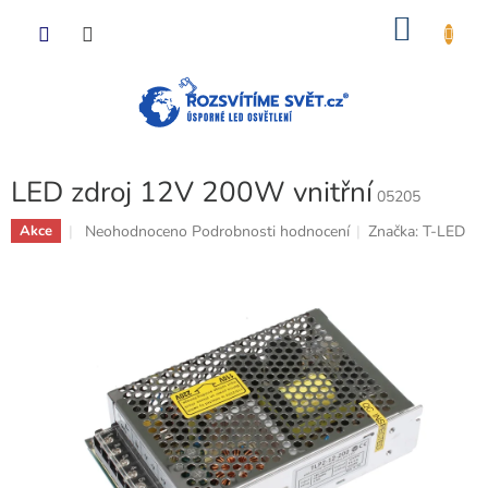
Přejít
NÁKU
na
obsah
KOŠÍK
LED zdroj 12V 200W vnitřní
05205
Průměrné
Neohodnoceno
Podrobnosti hodnocení
Značka:
T-LED
Akce
hodnocení
produktu
je
0,0
z
5
hvězdiček.