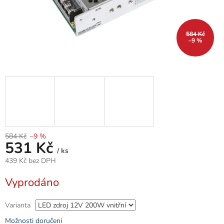
584 Kč
–9 %
584 Kč
–9 %
531 Kč
/ ks
439 Kč bez DPH
Měrná
Vyprodáno
cena:
Varianta
Možnosti doručení