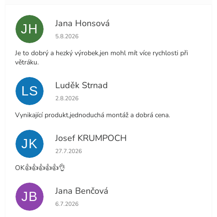
Jana Honsová
JH
Hodnocení obchodu je 5 z 5 hvězdiček.
5.8.2026
Je to dobrý a hezký výrobek,jen mohl mít více rychlosti při
větráku.
Luděk Strnad
LS
Hodnocení obchodu je 5 z 5 hvězdiček.
2.8.2026
Vynikající produkt,jednoduchá montáž a dobrá cena.
Josef KRUMPOCH
JK
Hodnocení obchodu je 5 z 5 hvězdiček.
27.7.2026
OK👍👍👍👍👍👌
Jana Benčová
JB
Hodnocení obchodu je 5 z 5 hvězdiček.
6.7.2026